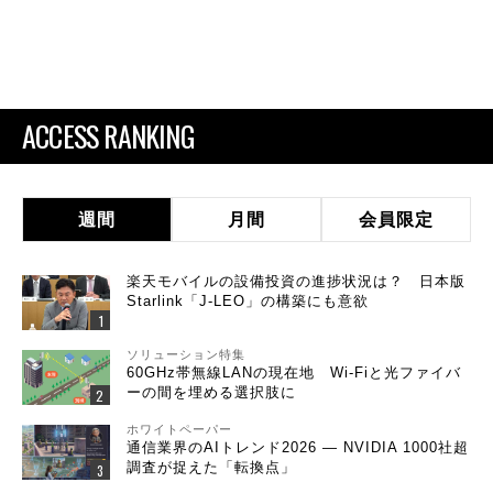
ACCESS RANKING
週間
月間
会員限定
楽天モバイルの設備投資の進捗状況は？ 日本版
Starlink「J-LEO」の構築にも意欲
ソリューション特集
60GHz帯無線LANの現在地 Wi-Fiと光ファイバ
ーの間を埋める選択肢に
ホワイトペーパー
通信業界のAIトレンド2026 ― NVIDIA 1000社超
調査が捉えた「転換点」