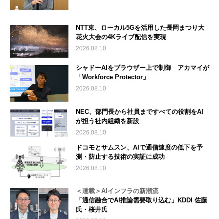
NTT東、ローカル5Gを活用した長岡まつり大
花火大会の4Kライブ配信を実現
2026.08.10
シャドーAIをブラウザー上で制御 アカマイが
「Workforce Protector」
2026.08.10
NEC、部門長から社員まですべての役割をAI
が担う社内組織を新設
2026.08.10
ドコモとサムスン、AIで通信速度の低下を予
測・防止する技術の実証に成功
2026.08.10
＜連載＞AIインフラの新潮流
「通信融合でAI推論需要取り込む」KDDI 佐藤
氏・桜井氏