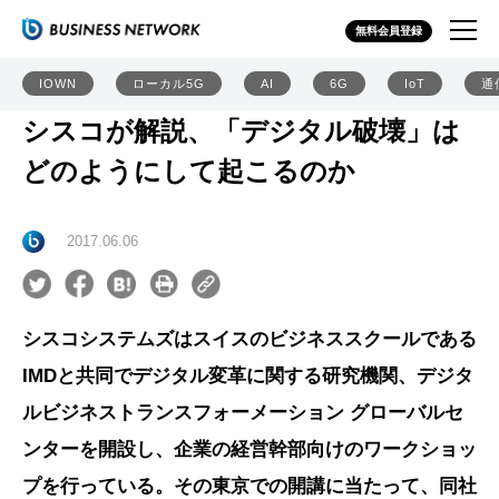
無料会員登録
IOWN
ローカル5G
AI
6G
IoT
通
シスコが解説、「デジタル破壊」は
どのようにして起こるのか
2017.06.06
シスコシステムズはスイスのビジネススクールである
IMDと共同でデジタル変革に関する研究機関、デジタ
ルビジネストランスフォーメーション グローバルセ
ンターを開設し、企業の経営幹部向けのワークショッ
プを行っている。その東京での開講に当たって、同社