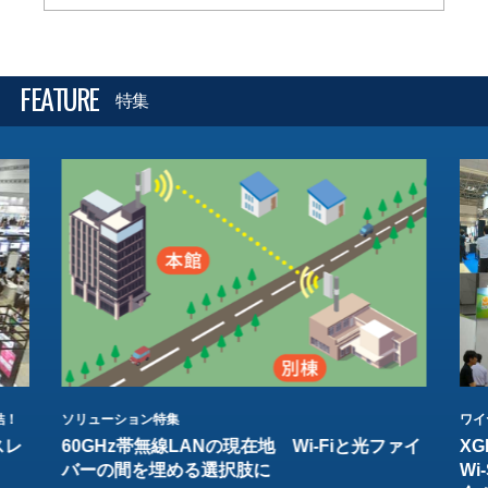
FEATURE
特集
結！
ソリューション特集
ワイ
スレ
60GHz帯無線LANの現在地 Wi-Fiと光ファイ
XG
バーの間を埋める選択肢に
W