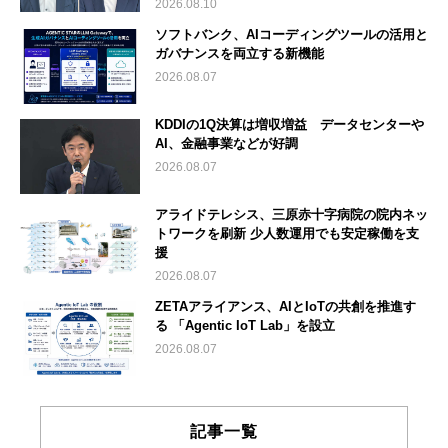
2026.08.10
ソフトバンク、AIコーディングツールの活用と
ガバナンスを両立する新機能
2026.08.07
KDDIの1Q決算は増収増益 データセンターや
AI、金融事業などが好調
2026.08.07
アライドテレシス、三原赤十字病院の院内ネッ
トワークを刷新 少人数運用でも安定稼働を支
援
2026.08.07
ZETAアライアンス、AIとIoTの共創を推進す
る 「Agentic IoT Lab」を設立
2026.08.07
記事一覧