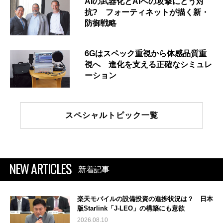
AIの武器化とAIへの攻撃にどう対
抗? フォーティネットが描く新・
防御戦略
6Gはスペック重視から体感品質重
視へ 進化を支える正確なシミュレ
ーション
スペシャルトピック一覧
NEW ARTICLES
新着記事
楽天モバイルの設備投資の進捗状況は？ 日本
版Starlink「J-LEO」の構築にも意欲
2026.08.10