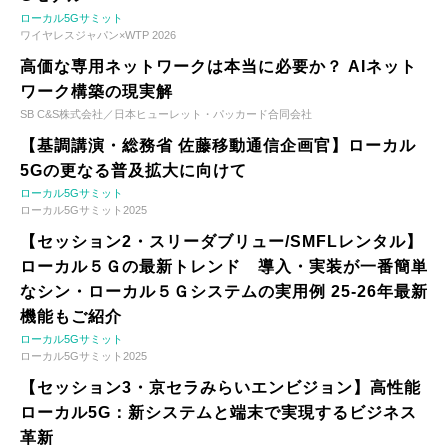
ローカル5Gサミット
ワイヤレスジャパン×WTP 2026
高価な専用ネットワークは本当に必要か？ AIネット
ワーク構築の現実解
SB C&S株式会社／日本ヒューレット・パッカード合同会社
【基調講演・総務省 佐藤移動通信企画官】ローカル
5Gの更なる普及拡大に向けて
ローカル5Gサミット
ローカル5Gサミット2025
【セッション2・スリーダブリュー/SMFLレンタル】
ローカル５Ｇの最新トレンド 導入・実装が一番簡単
なシン・ローカル５Ｇシステムの実用例 25-26年最新
機能もご紹介
ローカル5Gサミット
ローカル5Gサミット2025
【セッション3・京セラみらいエンビジョン】高性能
ローカル5G：新システムと端末で実現するビジネス
革新