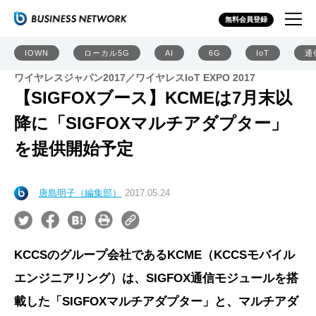
無料会員登録
IOWN
ローカル5G
AI
6G
IoT
通
ワイヤレスジャパン2017／ワイヤレスIoT EXPO 2017
【SIGFOXブース】KCMEは7月末以
降に「SIGFOXマルチアダプター」
を提供開始予定
唐島明子（編集部）
2017.05.24
KCCSのグループ会社であるKCME（KCCSモバイル
エンジニアリング）は、SIGFOX通信モジュールを搭
載した「SIGFOXマルチアダプター」と、マルチアダ