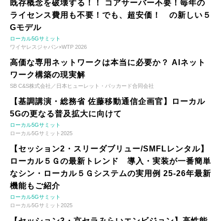
既存概念を破壊する！！ コアサーバー不要！毎年の
ライセンス費用も不要！でも、超安価！ の新しい５
Gモデル
ローカル5Gサミット
ワイヤレスジャパン×WTP 2026
高価な専用ネットワークは本当に必要か？ AIネット
ワーク構築の現実解
SB C&S株式会社／日本ヒューレット・パッカード合同会社
【基調講演・総務省 佐藤移動通信企画官】ローカル
5Gの更なる普及拡大に向けて
ローカル5Gサミット
ローカル5Gサミット2025
【セッション2・スリーダブリュー/SMFLレンタル】
ローカル５Ｇの最新トレンド 導入・実装が一番簡単
なシン・ローカル５Ｇシステムの実用例 25-26年最新
機能もご紹介
ローカル5Gサミット
ローカル5Gサミット2025
【セッション3・京セラみらいエンビジョン】高性能