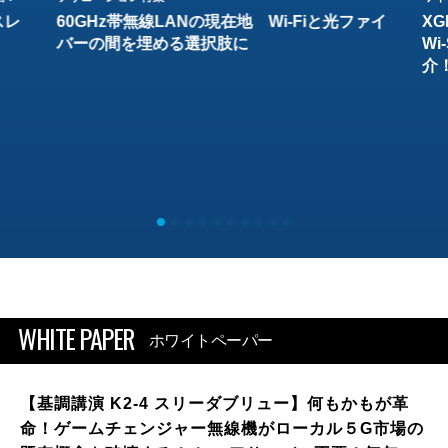
スレ
60GHz帯無線LANの現在地 Wi-Fiと光ファイ
XG
バーの間を埋める選択肢に
W
介
WHITE PAPER
ホワイトペーパー
【基調講演 K2-4 スリーダブリュー】何もかもが革
命！ゲームチェンジャー無線機がローカル５G市場の