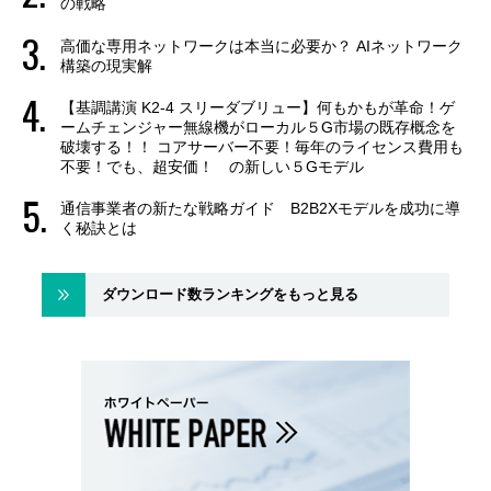
の戦略
高価な専用ネットワークは本当に必要か？ AIネットワーク
構築の現実解
【基調講演 K2-4 スリーダブリュー】何もかもが革命！ゲ
ームチェンジャー無線機がローカル５G市場の既存概念を
破壊する！！ コアサーバー不要！毎年のライセンス費用も
不要！でも、超安価！ の新しい５Gモデル
通信事業者の新たな戦略ガイド B2B2Xモデルを成功に導
く秘訣とは
ダウンロード数ランキングをもっと見る