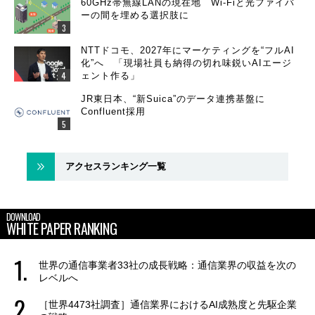
60GHz帯無線LANの現在地 Wi-Fiと光ファイバ
ーの間を埋める選択肢に
NTTドコモ、2027年にマーケティングを“フルAI
化”へ 「現場社員も納得の切れ味鋭いAIエージ
ェント作る」
JR東日本、“新Suica”のデータ連携基盤に
Confluent採用
アクセスランキング一覧
DOWNLOAD
WHITE PAPER RANKING
世界の通信事業者33社の成長戦略：通信業界の収益を次の
レベルへ
［世界4473社調査］通信業界におけるAI成熟度と先駆企業