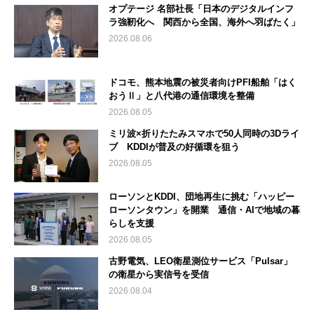
オプテージ 名部社長「日本のデジタルインフ
ラ強靭化へ 関西から全国、海外へ羽ばたく」
2026.08.06
ドコモ、熊本地震の被災者向けPFI船舶「はく
おうⅡ」と八代港の通信環境を整備
2026.08.05
ミリ波×折りたたみスマホで50人同時の3Dライ
ブ KDDIが普及の好循環を狙う
2026.08.05
ローソンとKDDI、団地再生に挑む「ハッピー
ローソンタウン」を開業 通信・AIで地域の暮
らしを支援
2026.08.05
古野電気、LEO衛星測位サービス「Pulsar」
の衛星から実信号を受信
2026.08.04