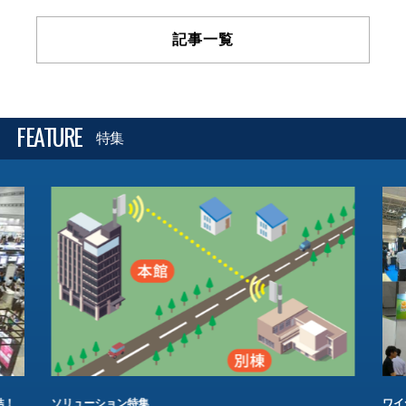
記事一覧
FEATURE
特集
結！
ソリューション特集
ワイ