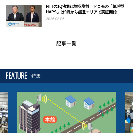
NTTの1Q決算は増収増益 ドコモの「気球型
HAPS」は9月から能登エリアで実証開始
2026.08.06
記事一覧
FEATURE
特集