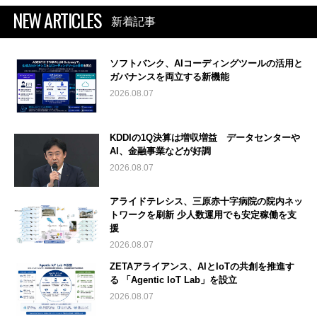
NEW ARTICLES
新着記事
ソフトバンク、AIコーディングツールの活用と
ガバナンスを両立する新機能
2026.08.07
KDDIの1Q決算は増収増益 データセンターや
AI、金融事業などが好調
2026.08.07
アライドテレシス、三原赤十字病院の院内ネッ
トワークを刷新 少人数運用でも安定稼働を支
援
2026.08.07
ZETAアライアンス、AIとIoTの共創を推進す
る 「Agentic IoT Lab」を設立
2026.08.07