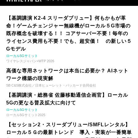
【基調講演 K2-4 スリーダブリュー】何もかもが革
命！ゲームチェンジャー無線機がローカル５G市場の
既存概念を破壊する！！ コアサーバー不要！毎年の
ライセンス費用も不要！でも、超安価！ の新しい５
Gモデル
ローカル5Gサミット
ワイヤレスジャパン×WTP 2026
高価な専用ネットワークは本当に必要か？ AIネット
ワーク構築の現実解
SB C&S株式会社／日本ヒューレット・パッカード合同会社
【基調講演・総務省 佐藤移動通信企画官】ローカル
5Gの更なる普及拡大に向けて
ローカル5Gサミット
ローカル5Gサミット2025
【セッション2・スリーダブリュー/SMFLレンタル】
ローカル５Ｇの最新トレンド 導入・実装が一番簡単