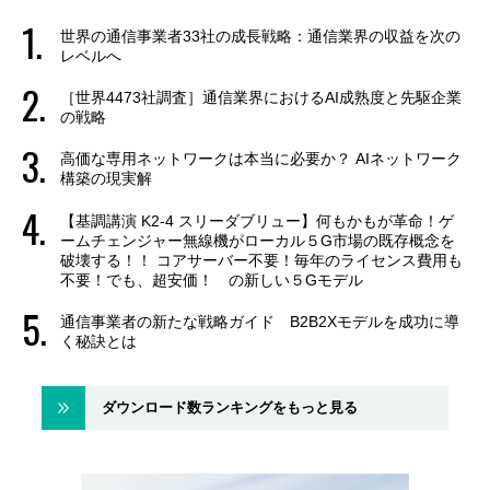
世界の通信事業者33社の成長戦略：通信業界の収益を次の
レベルへ
［世界4473社調査］通信業界におけるAI成熟度と先駆企業
の戦略
高価な専用ネットワークは本当に必要か？ AIネットワーク
構築の現実解
【基調講演 K2-4 スリーダブリュー】何もかもが革命！ゲ
ームチェンジャー無線機がローカル５G市場の既存概念を
破壊する！！ コアサーバー不要！毎年のライセンス費用も
不要！でも、超安価！ の新しい５Gモデル
通信事業者の新たな戦略ガイド B2B2Xモデルを成功に導
く秘訣とは
ダウンロード数ランキングをもっと見る