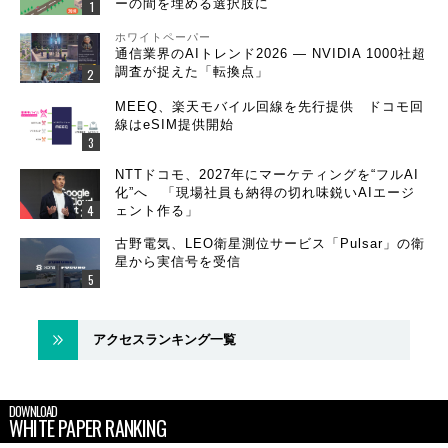
ーの間を埋める選択肢に
ホワイトペーパー
通信業界のAIトレンド2026 ― NVIDIA 1000社超
調査が捉えた「転換点」
MEEQ、楽天モバイル回線を先行提供 ドコモ回
線はeSIM提供開始
NTTドコモ、2027年にマーケティングを“フルAI
化”へ 「現場社員も納得の切れ味鋭いAIエージ
ェント作る」
古野電気、LEO衛星測位サービス「Pulsar」の衛
星から実信号を受信
アクセスランキング一覧
DOWNLOAD
WHITE PAPER RANKING