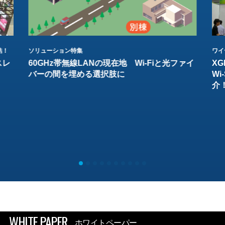
結！
ソリューション特集
ワイ
スレ
60GHz帯無線LANの現在地 Wi-Fiと光ファイ
XG
バーの間を埋める選択肢に
W
介
WHITE PAPER
ホワイトペーパー