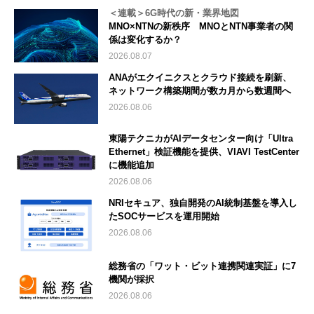
＜連載＞6G時代の新・業界地図
MNO×NTNの新秩序 MNOとNTN事業者の関
係は変化するか？
2026.08.07
ANAがエクイニクスとクラウド接続を刷新、
ネットワーク構築期間が数カ月から数週間へ
2026.08.06
東陽テクニカがAIデータセンター向け「Ultra
Ethernet」検証機能を提供、VIAVI TestCenter
に機能追加
2026.08.06
NRIセキュア、独自開発のAI統制基盤を導入し
たSOCサービスを運用開始
2026.08.06
総務省の「ワット・ビット連携関連実証」に7
機関が採択
2026.08.06