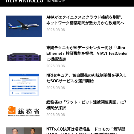
ANAがエクイニクスとクラウド接続を刷新、
ネットワーク構築期間が数カ月から数週間へ
2026.08.06
東陽テクニカがAIデータセンター向け「Ultra
Ethernet」検証機能を提供、VIAVI TestCenter
に機能追加
2026.08.06
NRIセキュア、独自開発のAI統制基盤を導入し
たSOCサービスを運用開始
2026.08.06
総務省の「ワット・ビット連携関連実証」に7
機関が採択
2026.08.06
NTTの1Q決算は増収増益 ドコモの「気球型