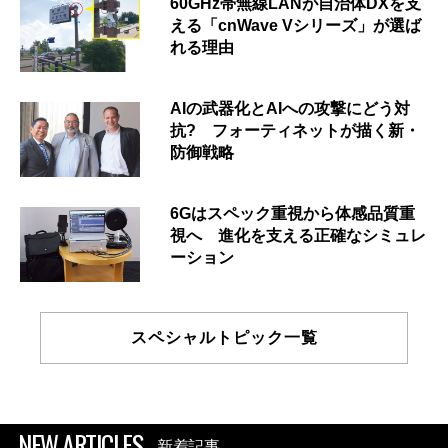
60GHz帯無線LANが自治体DXを支
える「cnWave Vシリーズ」が選ば
れる理由
AIの武器化とAIへの攻撃にどう対
抗? フォーティネットが描く新・
防御戦略
6Gはスペック重視から体感品質重
視へ 進化を支える正確なシミュレ
ーション
スペシャルトピック一覧
NEW ARTICLES
新着記事