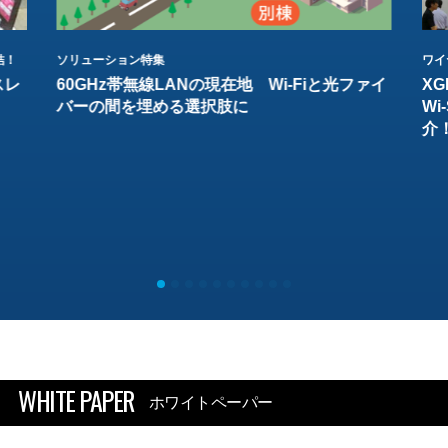
結！
ソリューション特集
ワイ
スレ
60GHz帯無線LANの現在地 Wi-Fiと光ファイ
XG
バーの間を埋める選択肢に
W
介
WHITE PAPER
ホワイトペーパー