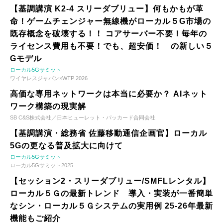
【基調講演 K2-4 スリーダブリュー】何もかもが革
命！ゲームチェンジャー無線機がローカル５G市場の
既存概念を破壊する！！ コアサーバー不要！毎年の
ライセンス費用も不要！でも、超安価！ の新しい５
Gモデル
ローカル5Gサミット
ワイヤレスジャパン×WTP 2026
高価な専用ネットワークは本当に必要か？ AIネット
ワーク構築の現実解
SB C&S株式会社／日本ヒューレット・パッカード合同会社
【基調講演・総務省 佐藤移動通信企画官】ローカル
5Gの更なる普及拡大に向けて
ローカル5Gサミット
ローカル5Gサミット2025
【セッション2・スリーダブリュー/SMFLレンタル】
ローカル５Ｇの最新トレンド 導入・実装が一番簡単
なシン・ローカル５Ｇシステムの実用例 25-26年最新
機能もご紹介