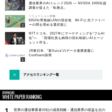
通信業界のAIトレンド2026 ― NVIDIA 1000社超
調査が捉えた「転換点」
ソリューション特集
60GHz帯無線LANの現在地 Wi-Fiと光ファイバ
ーの間を埋める選択肢に
NTTドコモ、2027年にマーケティングを“フルAI
化”へ 「現場社員も納得の切れ味鋭いAIエージ
ェント作る」
JR東日本、“新Suica”のデータ連携基盤に
Confluent採用
アクセスランキング一覧
DOWNLOAD
WHITE PAPER RANKING
世界の通信事業者33社の成長戦略：通信業界の収益を次の