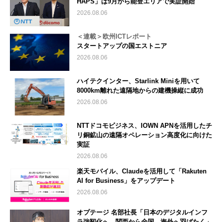
HAPS」は9月から能登エリアで実証開始
2026.08.06
＜連載＞欧州ICTレポート
スタートアップの国エストニア
2026.08.06
ハイテクインター、Starlink Miniを用いて
8000km離れた遠隔地からの建機操縦に成功
2026.08.06
NTTドコモビジネス、IOWN APNを活用したチ
リ銅鉱山の遠隔オペレーション高度化に向けた
実証
2026.08.06
楽天モバイル、Claudeを活用して「Rakuten
AI for Business」をアップデート
2026.08.06
オプテージ 名部社長「日本のデジタルインフ
ラ強靭化へ 関西から全国、海外へ羽ばたく」