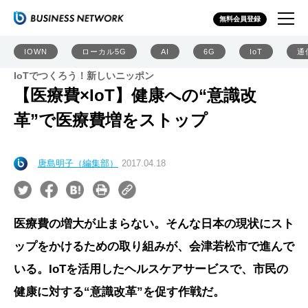
無料会員登録
IOWN
ローカル5G
AI
6G
IoT
通
IoTでつくろう！新しいニッポン
【医療費×IoT】健康への“意識改
革”で医療費増をストップ
唐島明子（編集部）
2017.04.18
医療費の増大が止まらない。そんな日本の現状にスト
ップをかけるための取り組みが、会津若松市で進んで
いる。IoTを活用したヘルスケアサービスで、市民の
健康に対する“意識改革”を促す作戦だ。