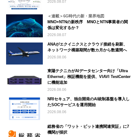
2026.08.07
＜連載＞6G時代の新・業界地図
MNO×NTNの新秩序 MNOとNTN事業者の関
係は変化するか？
2026.08.07
ANAがエクイニクスとクラウド接続を刷新、
ネットワーク構築期間が数カ月から数週間へ
2026.08.06
東陽テクニカがAIデータセンター向け「Ultra
Ethernet」検証機能を提供、VIAVI TestCenter
に機能追加
2026.08.06
NRIセキュア、独自開発のAI統制基盤を導入し
たSOCサービスを運用開始
2026.08.06
総務省の「ワット・ビット連携関連実証」に7
機関が採択