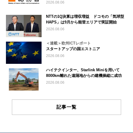
2026.08.06
NTTの1Q決算は増収増益 ドコモの「気球型
HAPS」は9月から能登エリアで実証開始
2026.08.06
＜連載＞欧州ICTレポート
スタートアップの国エストニア
2026.08.06
ハイテクインター、Starlink Miniを用いて
8000km離れた遠隔地からの建機操縦に成功
2026.08.06
記事一覧