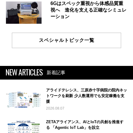
6Gはスペック重視から体感品質重
視へ 進化を支える正確なシミュレ
ーション
スペシャルトピック一覧
NEW ARTICLES
新着記事
アライドテレシス、三原赤十字病院の院内ネッ
トワークを刷新 少人数運用でも安定稼働を支
援
2026.08.07
ZETAアライアンス、AIとIoTの共創を推進す
る 「Agentic IoT Lab」を設立