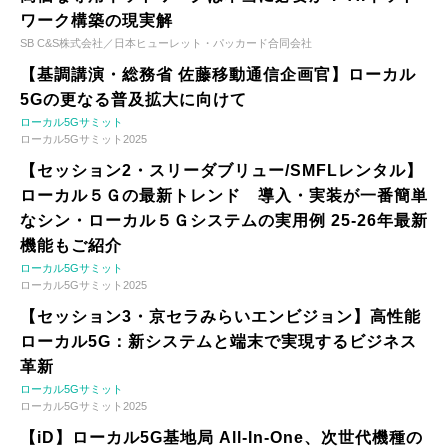
ワーク構築の現実解
SB C&S株式会社／日本ヒューレット・パッカード合同会社
【基調講演・総務省 佐藤移動通信企画官】ローカル
5Gの更なる普及拡大に向けて
ローカル5Gサミット
ローカル5Gサミット2025
【セッション2・スリーダブリュー/SMFLレンタル】
ローカル５Ｇの最新トレンド 導入・実装が一番簡単
なシン・ローカル５Ｇシステムの実用例 25-26年最新
機能もご紹介
ローカル5Gサミット
ローカル5Gサミット2025
【セッション3・京セラみらいエンビジョン】高性能
ローカル5G：新システムと端末で実現するビジネス
革新
ローカル5Gサミット
ローカル5Gサミット2025
【iD】ローカル5G基地局 All-In-One、次世代機種の