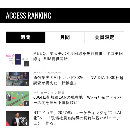
ACCESS RANKING
週間
月間
会員限定
MEEQ、楽天モバイル回線を先行提供 ドコモ回
線はeSIM提供開始
ホワイトペーパー
通信業界のAIトレンド2026 ― NVIDIA 1000社超
調査が捉えた「転換点」
ソリューション特集
60GHz帯無線LANの現在地 Wi-Fiと光ファイバ
ーの間を埋める選択肢に
NTTドコモ、2027年にマーケティングを“フルAI
化”へ 「現場社員も納得の切れ味鋭いAIエージ
ェント作る」