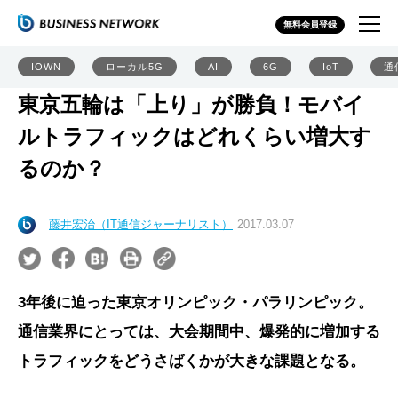
無料会員登録
IOWN
ローカル5G
AI
6G
IoT
通
東京五輪は「上り」が勝負！モバイ
ルトラフィックはどれくらい増大す
るのか？
藤井宏治（IT通信ジャーナリスト）
2017.03.07
3年後に迫った東京オリンピック・パラリンピック。
通信業界にとっては、大会期間中、爆発的に増加する
トラフィックをどうさばくかが大きな課題となる。