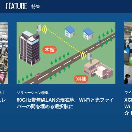
FEATURE
特集
結！
ソリューション特集
ワイ
スレ
60GHz帯無線LANの現在地 Wi-Fiと光ファイ
XG
バーの間を埋める選択肢に
W
介