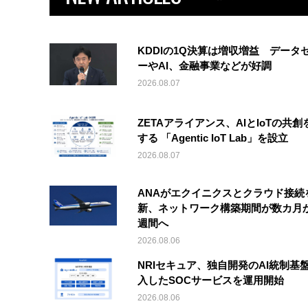
KDDIの1Q決算は増収増益 データ
ーやAI、金融事業などが好調
2026.08.07
ZETAアライアンス、AIとIoTの共創
する 「Agentic IoT Lab」を設立
2026.08.07
ANAがエクイニクスとクラウド接続
新、ネットワーク構築期間が数カ月
週間へ
2026.08.06
NRIセキュア、独自開発のAI統制基
入したSOCサービスを運用開始
2026.08.06