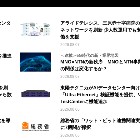
センタ
アライドテレシス、三原赤十字病院の
ネットワークを刷新 少人数運用でも
働を支援
2026.08.07
を推進
＜連載＞6G時代の新・業界地図
MNO×NTNの新秩序 MNOとNTN事
の関係は変化するか？
2026.08.07
を刷
東陽テクニカがAIデータセンター向け
から数
「Ultra Ethernet」検証機能を提供、V
TestCenterに機能追加
2026.08.06
盤を導
総務省の「ワット・ビット連携関連実
に7機関が採択
2026.08.06