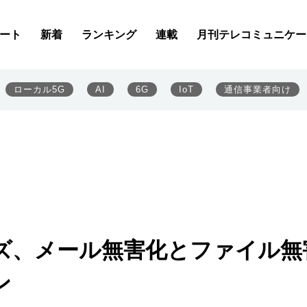
ート
新着
ランキング
連載
月刊テレコミュニケー
ローカル5G
AI
6G
IoT
通信事業者向け
ズ、メール無害化とファイル無
ン