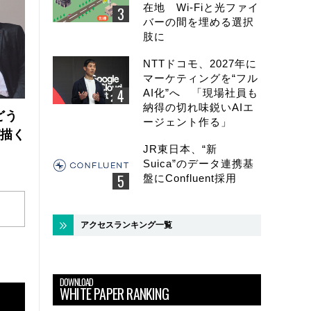
在地 Wi-Fiと光ファイ
バーの間を埋める選択
肢に
NTTドコモ、2027年に
マーケティングを“フル
AI化”へ 「現場社員も
納得の切れ味鋭いAIエ
どう
ージェント作る」
が描く
JR東日本、“新
Suica”のデータ連携基
盤にConfluent採用
アクセスランキング一覧
DOWNLOAD
WHITE PAPER RANKING