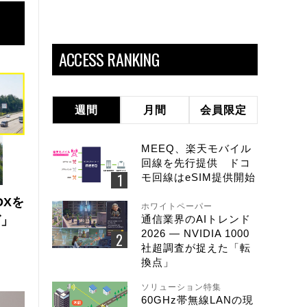
ACCESS RANKING
週間
月間
会員限定
MEEQ、楽天モバイル
回線を先行提供 ドコ
モ回線はeSIM提供開始
DXを
ホワイトペーパー
通信業界のAIトレンド
ズ」
2026 ― NVIDIA 1000
社超調査が捉えた「転
換点」
ソリューション特集
60GHz帯無線LANの現