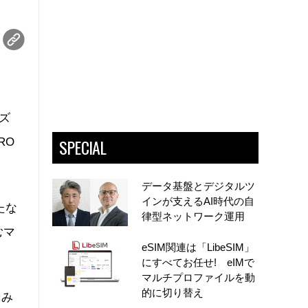
アズ
SPECIAL
RO
データ基盤とデジタルツ
インが支えるAI時代の自
たな
律型ネットワーク運用
むマ
eSIM関連は「LibeSIM」
にすべてお任せ! eIMで
マルチプロファイルを動
的に切り替え
済み