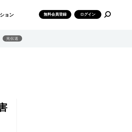
無料会員登録
ログイン
ション
光伝送
害