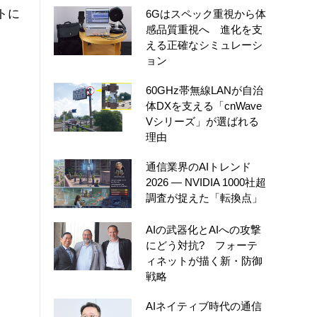
トに
6Gはスペック重視から体
感品質重視へ 進化を支
える正確なシミュレーシ
ョン
60GHz帯無線LANが自治
体DXを支える「cnWave
Vシリーズ」が選ばれる
理由
通信業界のAIトレンド
2026 ― NVIDIA 1000社超
調査が捉えた「転換点」
AIの武器化とAIへの攻撃
にどう対抗? フォーテ
ィネットが描く新・防御
戦略
AIネイティブ時代の通信