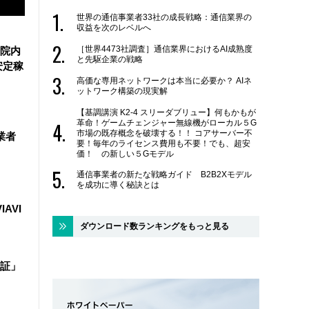
世界の通信事業者33社の成長戦略：通信業界の
収益を次のレベルへ
［世界4473社調査］通信業界におけるAI成熟度
院内
と先駆企業の戦略
安定稼
高価な専用ネットワークは本当に必要か？ AIネ
ットワーク構築の現実解
【基調講演 K2-4 スリーダブリュー】何もかもが
革命！ゲームチェンジャー無線機がローカル５G
市場の既存概念を破壊する！！ コアサーバー不
業者
要！毎年のライセンス費用も不要！でも、超安
価！ の新しい５Gモデル
通信事業者の新たな戦略ガイド B2B2Xモデル
を成功に導く秘訣とは
IAVI
ダウンロード数ランキングをもっと見る
証」