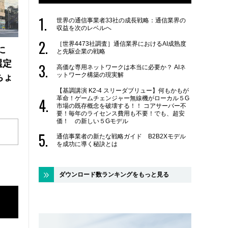
世界の通信事業者33社の成長戦略：通信業界の
収益を次のレベルへ
［世界4473社調査］通信業界におけるAI成熟度
に
と先駆企業の戦略
選定
高価な専用ネットワークは本当に必要か？ AIネ
ットワーク構築の現実解
ちょ
【基調講演 K2-4 スリーダブリュー】何もかもが
革命！ゲームチェンジャー無線機がローカル５G
市場の既存概念を破壊する！！ コアサーバー不
要！毎年のライセンス費用も不要！でも、超安
価！ の新しい５Gモデル
通信事業者の新たな戦略ガイド B2B2Xモデル
を成功に導く秘訣とは
ダウンロード数ランキングをもっと見る