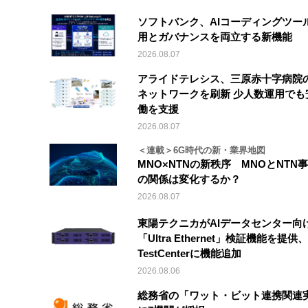
ソフトバンク、AIコーディングツー
用とガバナンスを両立する新機能
2026.08.07
アライドテレシス、三原赤十字病院
ネットワークを刷新 少人数運用でも
働を支援
2026.08.07
＜連載＞6G時代の新・業界地図
MNO×NTNの新秩序 MNOとNTN
の関係は変化するか？
2026.08.07
東陽テクニカがAIデータセンター向
「Ultra Ethernet」検証機能を提供、V
TestCenterに機能追加
2026.08.06
総務省の「ワット・ビット連携関連