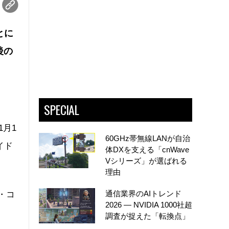
とに
後の
SPECIAL
1月1
60GHz帯無線LANが自治
イド
体DXを支える「cnWave
Vシリーズ」が選ばれる
理由
通信業界のAIトレンド
・コ
2026 ― NVIDIA 1000社超
。
調査が捉えた「転換点」