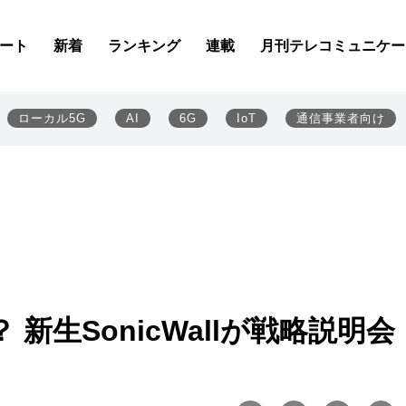
ート
新着
ランキング
連載
月刊テレコミュニケー
ローカル5G
AI
6G
IoT
通信事業者向け
新生SonicWallが戦略説明会