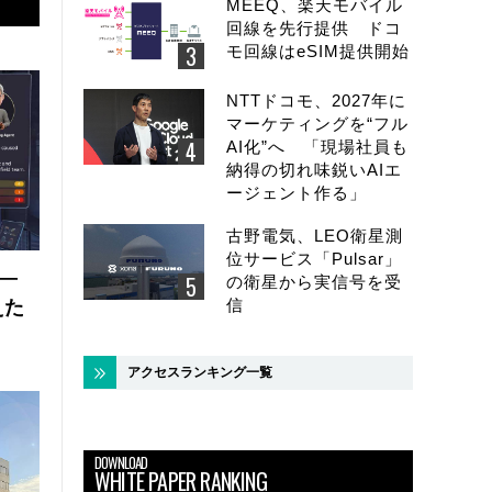
MEEQ、楽天モバイル
回線を先行提供 ドコ
モ回線はeSIM提供開始
NTTドコモ、2027年に
マーケティングを“フル
AI化”へ 「現場社員も
納得の切れ味鋭いAIエ
ージェント作る」
古野電気、LEO衛星測
位サービス「Pulsar」
 ―
の衛星から実信号を受
信
えた
アクセスランキング一覧
DOWNLOAD
WHITE PAPER RANKING