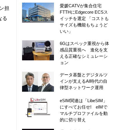
愛媛CATVが集合住宅
ン担
FTTHにEdgecore ECSス
なる
イッチを選定 「コストも
サイズも機能もちょうど
いい」
6Gはスペック重視から体
感品質重視へ 進化を支
える正確なシミュレーシ
ョン
データ基盤とデジタルツ
インが支えるAI時代の自
律型ネットワーク運用
eSIM関連は「LibeSIM」
にすべてお任せ! eIMで
マルチプロファイルを動
的に切り替え