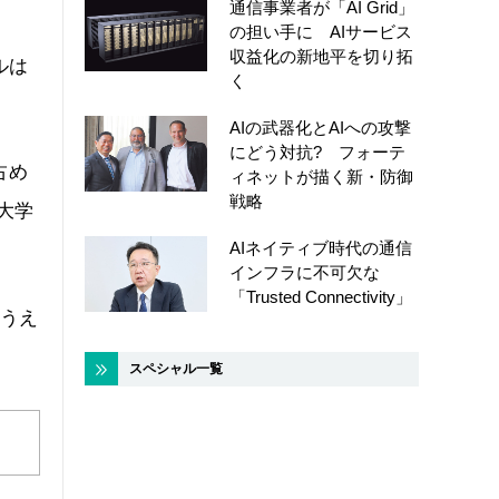
通信事業者が「AI Grid」
の担い手に AIサービス
収益化の新地平を切り拓
ルは
く
AIの武器化とAIへの攻撃
にどう対抗? フォーテ
占め
ィネットが描く新・防御
戦略
大学
AIネイティブ時代の通信
インフラに不可欠な
「Trusted Connectivity」
たうえ
スペシャル一覧