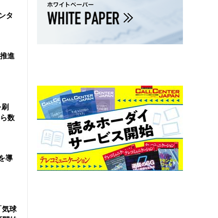
ンタ
を推進
を刷
ら数
を導
「気球