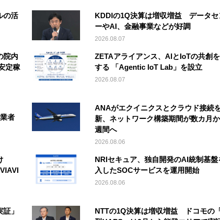
ルの活
KDDIの1Q決算は増収増益 データセ
ーやAI、金融事業などが好調
2026.08.07
の院内
ZETAアライアンス、AIとIoTの共創
安定稼
する 「Agentic IoT Lab」を設立
2026.08.07
ANAがエクイニクスとクラウド接続
事業者
新、ネットワーク構築期間が数カ月か
週間へ
2026.08.06
け
NRIセキュア、独自開発のAI統制基盤
IAVI
入したSOCサービスを運用開始
2026.08.06
実証」
NTTの1Q決算は増収増益 ドコモの