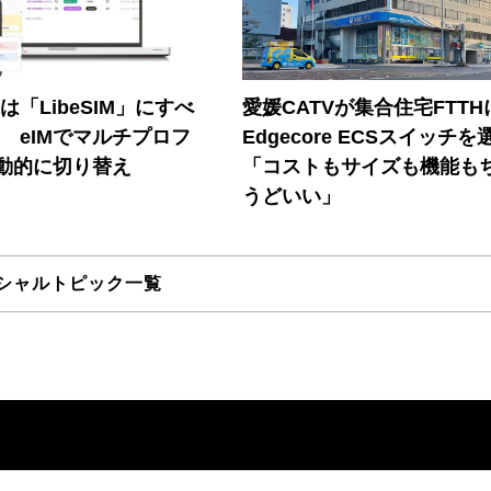
連は「LibeSIM」にすべ
愛媛CATVが集合住宅FTTH
! eIMでマルチプロフ
Edgecore ECSスイッチを
動的に切り替え
「コストもサイズも機能も
うどいい」
シャルトピック一覧