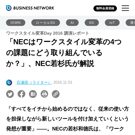
無料会員登録
IOWN
ローカル5G
AI
6G
IoT
通
ワークスタイル変革Day 2016 講演レポート
「NECはワークスタイル変革の4つ
の課題にどう取り組んでいる
か？」、NEC若杉氏が解説
百瀬崇（ライター）
2016.11.01
「すべてをイチから始めるのではなく、従来の使い方
を担保しながら新しいツールを付け加えていくという
発想が重要」――。NECの若杉和徳氏は、「ワーク