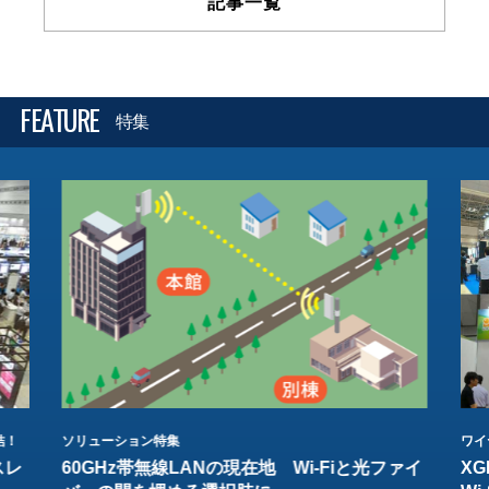
記事一覧
FEATURE
特集
結！
ソリューション特集
ワイ
スレ
60GHz帯無線LANの現在地 Wi-Fiと光ファイ
XG