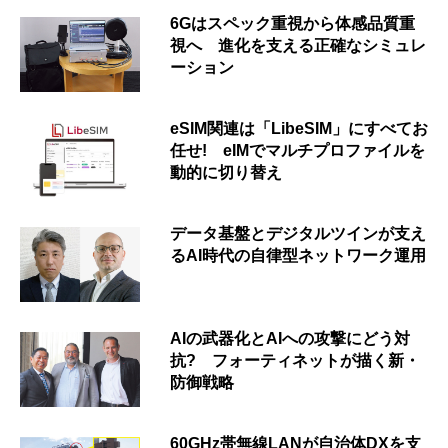
6Gはスペック重視から体感品質重
視へ 進化を支える正確なシミュレ
ーション
eSIM関連は「LibeSIM」にすべてお
任せ! eIMでマルチプロファイルを
動的に切り替え
データ基盤とデジタルツインが支え
るAI時代の自律型ネットワーク運用
AIの武器化とAIへの攻撃にどう対
抗? フォーティネットが描く新・
防御戦略
60GHz帯無線LANが自治体DXを支