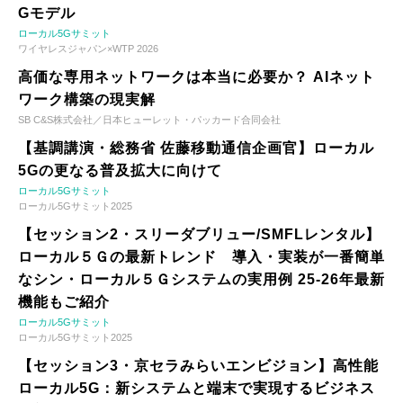
Gモデル
ローカル5Gサミット
ワイヤレスジャパン×WTP 2026
高価な専用ネットワークは本当に必要か？ AIネット
ワーク構築の現実解
SB C&S株式会社／日本ヒューレット・パッカード合同会社
【基調講演・総務省 佐藤移動通信企画官】ローカル
5Gの更なる普及拡大に向けて
ローカル5Gサミット
ローカル5Gサミット2025
【セッション2・スリーダブリュー/SMFLレンタル】
ローカル５Ｇの最新トレンド 導入・実装が一番簡単
なシン・ローカル５Ｇシステムの実用例 25-26年最新
機能もご紹介
ローカル5Gサミット
ローカル5Gサミット2025
【セッション3・京セラみらいエンビジョン】高性能
ローカル5G：新システムと端末で実現するビジネス