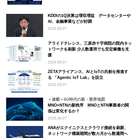
KDDIの1Q決算は増収増益 データセンターや
AI、金融事業などが好調
2026.08.07
アライドテレシス、三原赤十字病院の院内ネッ
トワークを刷新 少人数運用でも安定稼働を支
援
2026.08.07
ZETAアライアンス、AIとIoTの共創を推進す
る 「Agentic IoT Lab」を設立
2026.08.07
＜連載＞6G時代の新・業界地図
MNO×NTNの新秩序 MNOとNTN事業者の関
係は変化するか？
2026.08.07
ANAがエクイニクスとクラウド接続を刷新、
ネットワーク構築期間が数カ月から数週間へ