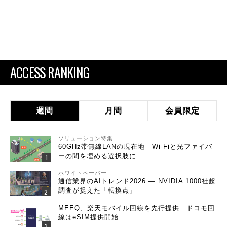
ACCESS RANKING
週間
月間
会員限定
ソリューション特集
60GHz帯無線LANの現在地 Wi-Fiと光ファイバ
ーの間を埋める選択肢に
ホワイトペーパー
通信業界のAIトレンド2026 ― NVIDIA 1000社超
調査が捉えた「転換点」
MEEQ、楽天モバイル回線を先行提供 ドコモ回
線はeSIM提供開始