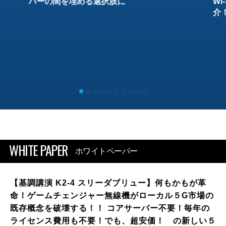
バーの間を埋める選択肢に
W
介
WHITE PAPER
ホワイトペーパー
【基調講演 K2-4 スリーダブリュー】何もかもが革
命！ゲームチェンジャー無線機がローカル５G市場の
既存概念を破壊する！！ コアサーバー不要！毎年の
ライセンス費用も不要！でも、超安価！ の新しい５