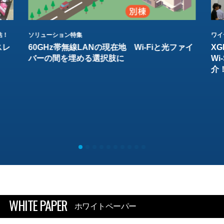
結！
ソリューション特集
ワイ
スレ
60GHz帯無線LANの現在地 Wi-Fiと光ファイ
XG
バーの間を埋める選択肢に
W
介
WHITE PAPER
ホワイトペーパー