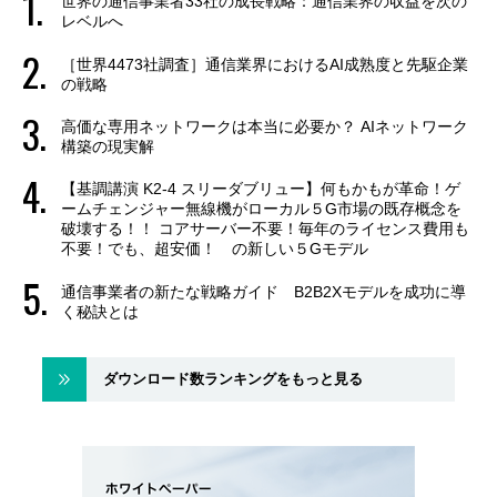
世界の通信事業者33社の成長戦略：通信業界の収益を次の
レベルへ
［世界4473社調査］通信業界におけるAI成熟度と先駆企業
の戦略
高価な専用ネットワークは本当に必要か？ AIネットワーク
構築の現実解
【基調講演 K2-4 スリーダブリュー】何もかもが革命！ゲ
ームチェンジャー無線機がローカル５G市場の既存概念を
破壊する！！ コアサーバー不要！毎年のライセンス費用も
不要！でも、超安価！ の新しい５Gモデル
通信事業者の新たな戦略ガイド B2B2Xモデルを成功に導
く秘訣とは
ダウンロード数ランキングをもっと見る