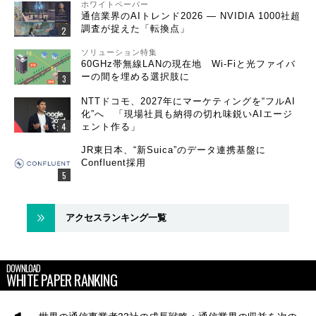
ホワイトペーパー
通信業界のAIトレンド2026 ― NVIDIA 1000社超
調査が捉えた「転換点」
ソリューション特集
60GHz帯無線LANの現在地 Wi-Fiと光ファイバ
ーの間を埋める選択肢に
NTTドコモ、2027年にマーケティングを“フルAI
化”へ 「現場社員も納得の切れ味鋭いAIエージ
ェント作る」
JR東日本、“新Suica”のデータ連携基盤に
Confluent採用
アクセスランキング一覧
DOWNLOAD
WHITE PAPER RANKING