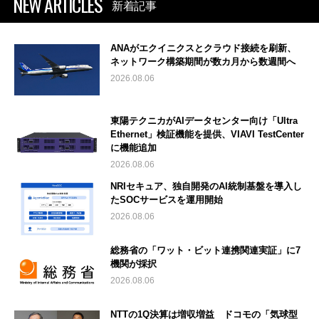
NEW ARTICLES
新着記事
ANAがエクイニクスとクラウド接続を刷新、
ネットワーク構築期間が数カ月から数週間へ
2026.08.06
東陽テクニカがAIデータセンター向け「Ultra
Ethernet」検証機能を提供、VIAVI TestCenter
に機能追加
2026.08.06
NRIセキュア、独自開発のAI統制基盤を導入し
たSOCサービスを運用開始
2026.08.06
総務省の「ワット・ビット連携関連実証」に7
機関が採択
2026.08.06
NTTの1Q決算は増収増益 ドコモの「気球型