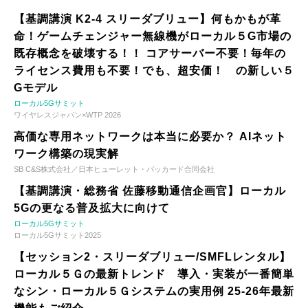
【基調講演 K2-4 スリーダブリュー】何もかもが革
命！ゲームチェンジャー無線機がローカル５G市場の
既存概念を破壊する！！ コアサーバー不要！毎年の
ライセンス費用も不要！でも、超安価！ の新しい５
Gモデル
ローカル5Gサミット
ワイヤレスジャパン×WTP 2026
高価な専用ネットワークは本当に必要か？ AIネット
ワーク構築の現実解
SB C&S株式会社／日本ヒューレット・パッカード合同会社
【基調講演・総務省 佐藤移動通信企画官】ローカル
5Gの更なる普及拡大に向けて
ローカル5Gサミット
ローカル5Gサミット2025
【セッション2・スリーダブリュー/SMFLレンタル】
ローカル５Ｇの最新トレンド 導入・実装が一番簡単
なシン・ローカル５Ｇシステムの実用例 25-26年最新