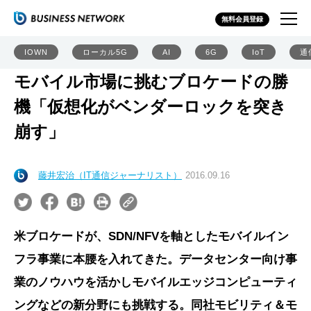
無料会員登録
IOWN
ローカル5G
AI
6G
IoT
通
モバイル市場に挑むブロケードの勝
機「仮想化がベンダーロックを突き
崩す」
藤井宏治（IT通信ジャーナリスト）
2016.09.16
米ブロケードが、SDN/NFVを軸としたモバイルイン
フラ事業に本腰を入れてきた。データセンター向け事
業のノウハウを活かしモバイルエッジコンピューティ
ングなどの新分野にも挑戦する。同社モビリティ＆モ