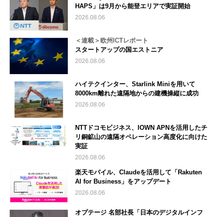
HAPS」は9月から能登エリアで実証開始
2026.08.06
＜連載＞欧州ICTレポート
スタートアップの国エストニア
2026.08.06
ハイテクインター、Starlink Miniを用いて
8000km離れた遠隔地からの建機操縦に成功
2026.08.06
NTTドコモビジネス、IOWN APNを活用したチ
リ銅鉱山の遠隔オペレーション高度化に向けた
実証
2026.08.06
楽天モバイル、Claudeを活用して「Rakuten
AI for Business」をアップデート
2026.08.06
オプテージ 名部社長「日本のデジタルインフ