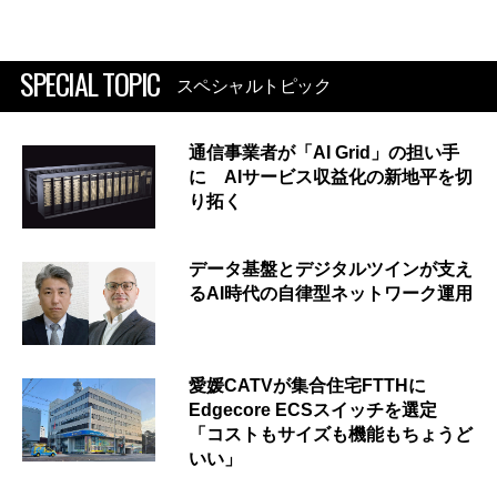
SPECIAL TOPIC
スペシャルトピック
通信事業者が「AI Grid」の担い手
に AIサービス収益化の新地平を切
り拓く
データ基盤とデジタルツインが支え
るAI時代の自律型ネットワーク運用
愛媛CATVが集合住宅FTTHに
Edgecore ECSスイッチを選定
「コストもサイズも機能もちょうど
いい」