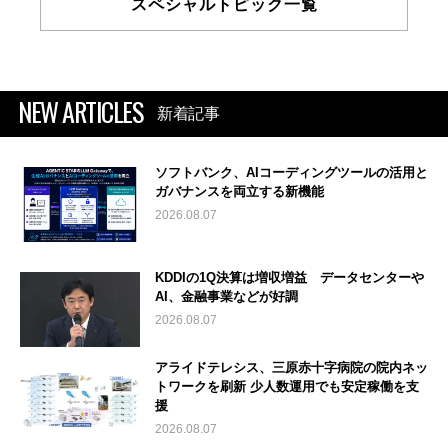
スペシャルトピック一覧
NEW ARTICLES
新着記事
ソフトバンク、AIコーディングツールの活用と
ガバナンスを両立する新機能
2026.08.07
KDDIの1Q決算は増収増益 データセンターや
AI、金融事業などが好調
2026.08.07
アライドテレシス、三原赤十字病院の院内ネッ
トワークを刷新 少人数運用でも安定稼働を支
援
2026.08.07