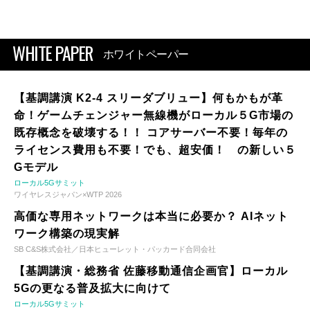
WHITE PAPER
ホワイトペーパー
【基調講演 K2-4 スリーダブリュー】何もかもが革
命！ゲームチェンジャー無線機がローカル５G市場の
既存概念を破壊する！！ コアサーバー不要！毎年の
ライセンス費用も不要！でも、超安価！ の新しい５
Gモデル
ローカル5Gサミット
ワイヤレスジャパン×WTP 2026
高価な専用ネットワークは本当に必要か？ AIネット
ワーク構築の現実解
SB C&S株式会社／日本ヒューレット・パッカード合同会社
【基調講演・総務省 佐藤移動通信企画官】ローカル
5Gの更なる普及拡大に向けて
ローカル5Gサミット