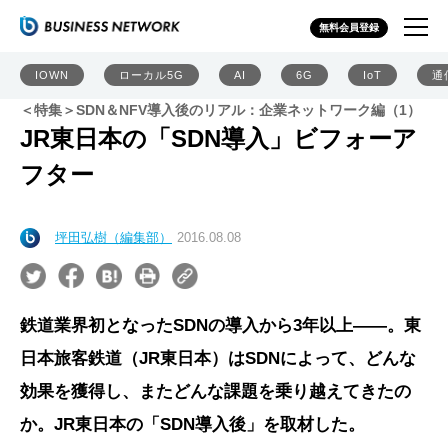
無料会員登録
IOWN
ローカル5G
AI
6G
IoT
通
＜特集＞SDN＆NFV導入後のリアル：企業ネットワーク編（1）
JR東日本の「SDN導入」ビフォーア
フター
坪田弘樹（編集部）
2016.08.08
鉄道業界初となったSDNの導入から3年以上――。東
日本旅客鉄道（JR東日本）はSDNによって、どんな
効果を獲得し、またどんな課題を乗り越えてきたの
か。JR東日本の「SDN導入後」を取材した。