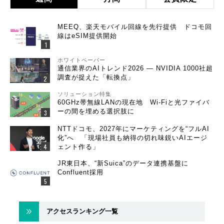
MEEQ、楽天モバイル回線を先行提供 ドコモ回
線はeSIM提供開始
ホワイトペーパー
通信業界のAIトレンド2026 ― NVIDIA 1000社超
調査が捉えた「転換点」
ソリューション特集
60GHz帯無線LANの現在地 Wi-Fiと光ファイバ
ーの間を埋める選択肢に
NTTドコモ、2027年にマーケティングを“フルAI
化”へ 「現場社員も納得の切れ味鋭いAIエージ
ェント作る」
JR東日本、“新Suica”のデータ連携基盤に
Confluent採用
アクセスランキング一覧