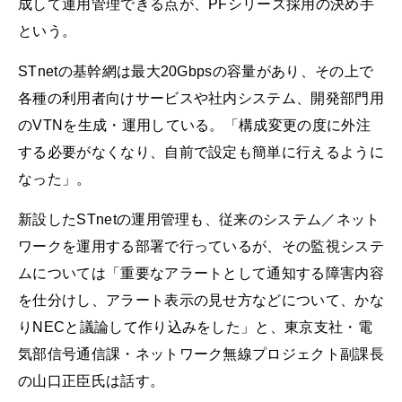
成して運用管理できる点が、PFシリーズ採用の決め手
という。
STnetの基幹網は最大20Gbpsの容量があり、その上で
各種の利用者向けサービスや社内システム、開発部門用
のVTNを生成・運用している。「構成変更の度に外注
する必要がなくなり、自前で設定も簡単に行えるように
なった」。
新設したSTnetの運用管理も、従来のシステム／ネット
ワークを運用する部署で行っているが、その監視システ
ムについては「重要なアラートとして通知する障害内容
を仕分けし、アラート表示の見せ方などについて、かな
りNECと議論して作り込みをした」と、東京支社・電
気部信号通信課・ネットワーク無線プロジェクト副課長
の山口正臣氏は話す。