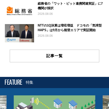
総務省の「ワット・ビット連携関連実証」に7
機関が採択
2026.08.06
NTTの1Q決算は増収増益 ドコモの「気球型
HAPS」は9月から能登エリアで実証開始
2026.08.06
記事一覧
FEATURE
特集