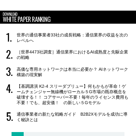
DOWNLOAD
WHITE PAPER RANKING
世界の通信事業者33社の成長戦略：通信業界の収益を次の
レベルへ
［世界4473社調査］通信業界におけるAI成熟度と先駆企業
の戦略
高価な専用ネットワークは本当に必要か？ AIネットワーク
構築の現実解
【基調講演 K2-4 スリーダブリュー】何もかもが革命！ゲ
ームチェンジャー無線機がローカル５G市場の既存概念を
破壊する！！ コアサーバー不要！毎年のライセンス費用も
不要！でも、超安価！ の新しい５Gモデル
通信事業者の新たな戦略ガイド B2B2Xモデルを成功に導
く秘訣とは