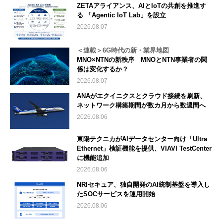
ZETAアライアンス、AIとIoTの共創を推進す
る 「Agentic IoT Lab」を設立
2026.08.07
＜連載＞6G時代の新・業界地図
MNO×NTNの新秩序 MNOとNTN事業者の関
係は変化するか？
2026.08.07
ANAがエクイニクスとクラウド接続を刷新、
ネットワーク構築期間が数カ月から数週間へ
2026.08.06
東陽テクニカがAIデータセンター向け「Ultra
Ethernet」検証機能を提供、VIAVI TestCenter
に機能追加
2026.08.06
NRIセキュア、独自開発のAI統制基盤を導入し
たSOCサービスを運用開始
2026.08.06