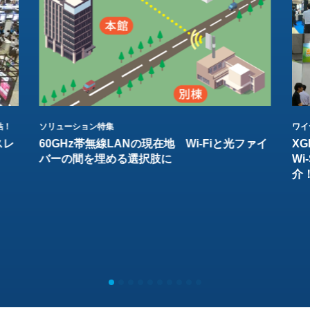
結！
ソリューション特集
ワイ
スレ
60GHz帯無線LANの現在地 Wi-Fiと光ファイ
XG
バーの間を埋める選択肢に
W
介