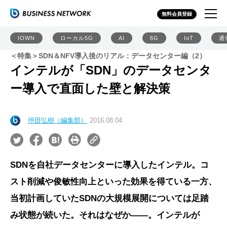
無料会員登録
IOWN
ローカル5G
AI
6G
IoT
通
＜特集＞SDN＆NFV導入後のリアル：データセンター編（2）
インテルが「SDN」のデータセンタ
ー導入で直面した壁と解決策
坪田弘樹（編集部）
2016.08.04
SDNを自社データセンターに導入したインテル。コ
スト削減や俊敏性向上といった効果を得ている一方、
当初計画していたSDNの大規模展開については足踏
み状態が続いた。それはなぜか――。インテルが