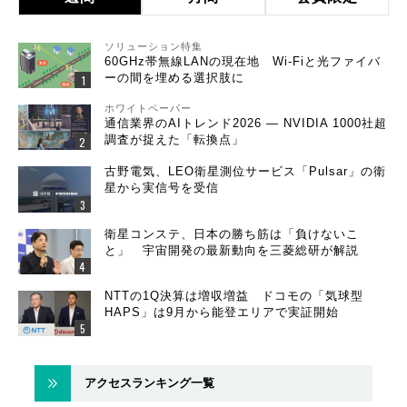
ソリューション特集
60GHz帯無線LANの現在地 Wi-Fiと光ファイバ
ーの間を埋める選択肢に
ホワイトペーパー
通信業界のAIトレンド2026 ― NVIDIA 1000社超
調査が捉えた「転換点」
古野電気、LEO衛星測位サービス「Pulsar」の衛
星から実信号を受信
衛星コンステ、日本の勝ち筋は「負けないこ
と」 宇宙開発の最新動向を三菱総研が解説
NTTの1Q決算は増収増益 ドコモの「気球型
HAPS」は9月から能登エリアで実証開始
アクセスランキング一覧