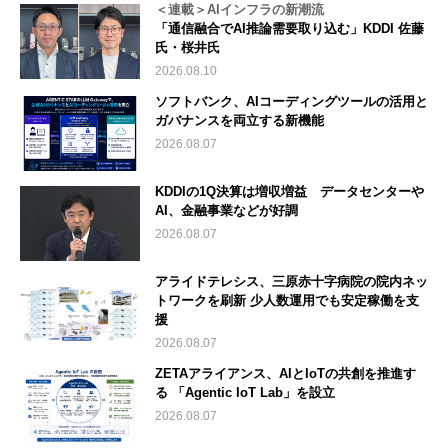
＜連載＞AIインフラの新潮流
「通信融合でAI推論需要取り込む」KDDI 佐藤
氏・桜井氏
2026.08.10
ソフトバンク、AIコーディングツールの活用と
ガバナンスを両立する新機能
2026.08.07
KDDIの1Q決算は増収増益 データセンターや
AI、金融事業などが好調
2026.08.07
アライドテレシス、三原赤十字病院の院内ネッ
トワークを刷新 少人数運用でも安定稼働を支
援
2026.08.07
ZETAアライアンス、AIとIoTの共創を推進す
る 「Agentic IoT Lab」を設立
2026.08.07