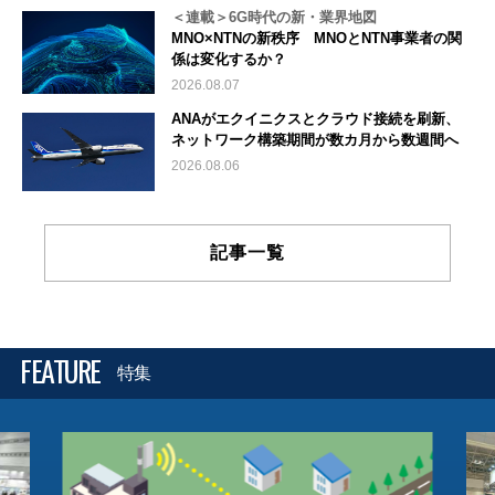
＜連載＞6G時代の新・業界地図
MNO×NTNの新秩序 MNOとNTN事業者の関
係は変化するか？
2026.08.07
ANAがエクイニクスとクラウド接続を刷新、
ネットワーク構築期間が数カ月から数週間へ
2026.08.06
記事一覧
FEATURE
特集