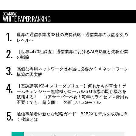
DOWNLOAD
WHITE PAPER RANKING
世界の通信事業者33社の成長戦略：通信業界の収益を次の
レベルへ
［世界4473社調査］通信業界におけるAI成熟度と先駆企業
の戦略
高価な専用ネットワークは本当に必要か？ AIネットワーク
構築の現実解
【基調講演 K2-4 スリーダブリュー】何もかもが革命！ゲ
ームチェンジャー無線機がローカル５G市場の既存概念を
破壊する！！ コアサーバー不要！毎年のライセンス費用も
不要！でも、超安価！ の新しい５Gモデル
通信事業者の新たな戦略ガイド B2B2Xモデルを成功に導
く秘訣とは