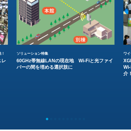
結！
ソリューション特集
ワイ
スレ
60GHz帯無線LANの現在地 Wi-Fiと光ファイ
XG
バーの間を埋める選択肢に
W
介