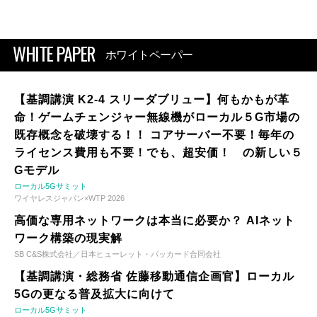
WHITE PAPER
ホワイトペーパー
【基調講演 K2-4 スリーダブリュー】何もかもが革
命！ゲームチェンジャー無線機がローカル５G市場の
既存概念を破壊する！！ コアサーバー不要！毎年の
ライセンス費用も不要！でも、超安価！ の新しい５
Gモデル
ローカル5Gサミット
ワイヤレスジャパン×WTP 2026
高価な専用ネットワークは本当に必要か？ AIネット
ワーク構築の現実解
SB C&S株式会社／日本ヒューレット・パッカード合同会社
【基調講演・総務省 佐藤移動通信企画官】ローカル
5Gの更なる普及拡大に向けて
ローカル5Gサミット