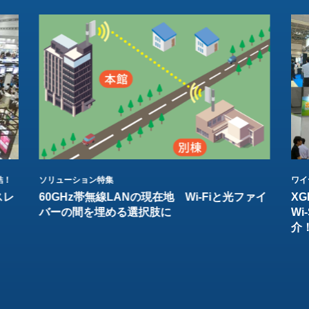
結！
ソリューション特集
ワイ
スレ
60GHz帯無線LANの現在地 Wi-Fiと光ファイ
XG
バーの間を埋める選択肢に
W
介