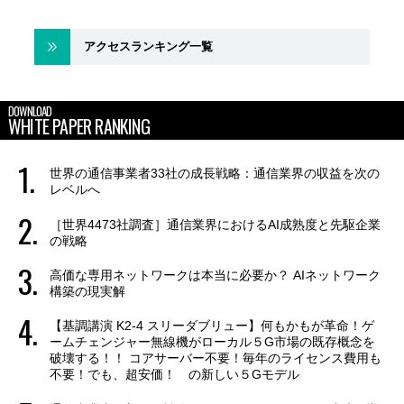
アクセスランキング一覧
DOWNLOAD
WHITE PAPER RANKING
世界の通信事業者33社の成長戦略：通信業界の収益を次の
レベルへ
［世界4473社調査］通信業界におけるAI成熟度と先駆企業
の戦略
高価な専用ネットワークは本当に必要か？ AIネットワーク
構築の現実解
【基調講演 K2-4 スリーダブリュー】何もかもが革命！ゲ
ームチェンジャー無線機がローカル５G市場の既存概念を
破壊する！！ コアサーバー不要！毎年のライセンス費用も
不要！でも、超安価！ の新しい５Gモデル