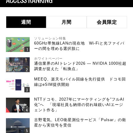
週間
月間
会員限定
ソリューション特集
60GHz帯無線LANの現在地 Wi-Fiと光ファイバ
ーの間を埋める選択肢に
ホワイトペーパー
通信業界のAIトレンド2026 ― NVIDIA 1000社超
調査が捉えた「転換点」
MEEQ、楽天モバイル回線を先行提供 ドコモ回
線はeSIM提供開始
NTTドコモ、2027年にマーケティングを“フルAI
化”へ 「現場社員も納得の切れ味鋭いAIエージ
ェント作る」
古野電気、LEO衛星測位サービス「Pulsar」の衛
星から実信号を受信