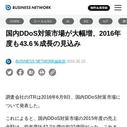
無料会員登録
IOWN
ローカル5G
AI
6G
IoT
通
国内DDoS対策市場が大幅増、2016年
度も43.6％成長の見込み
BUSINESS NETWORK編集部
2016.06.10
調査会社のITRは2016年6月9日、国内DDoS対策市場に
ついて発表した。
これによると、国内DDoS対策市場の2015年度の売上
金額は、前年度比42.2％増の約27億円だった。これま