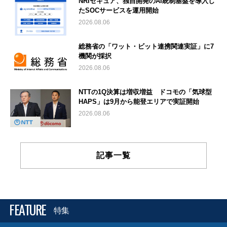
NRIセキュア、独自開発のAI統制基盤を導入し
たSOCサービスを運用開始
2026.08.06
総務省の「ワット・ビット連携関連実証」に7
機関が採択
2026.08.06
NTTの1Q決算は増収増益 ドコモの「気球型
HAPS」は9月から能登エリアで実証開始
2026.08.06
記事一覧
FEATURE
特集