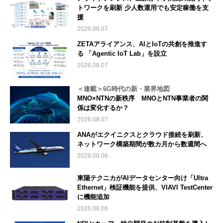
トワークを刷新 少人数運用でも安定稼働を支
援
2026.08.07
ZETAアライアンス、AIとIoTの共創を推進す
る 「Agentic IoT Lab」を設立
2026.08.07
＜連載＞6G時代の新・業界地図
MNO×NTNの新秩序 MNOとNTN事業者の関
係は変化するか？
2026.08.07
ANAがエクイニクスとクラウド接続を刷新、
ネットワーク構築期間が数カ月から数週間へ
2026.08.06
東陽テクニカがAIデータセンター向け「Ultra
Ethernet」検証機能を提供、VIAVI TestCenter
に機能追加
2026.08.06