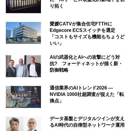
り拓く
愛媛CATVが集合住宅FTTHに
Edgecore ECSスイッチを選定
「コストもサイズも機能もちょうど
いい」
AIの武器化とAIへの攻撃にどう対
抗? フォーティネットが描く新・
防御戦略
通信業界のAIトレンド2026 ―
NVIDIA 1000社超調査が捉えた「転
換点」
データ基盤とデジタルツインが支え
るAI時代の自律型ネットワーク運用