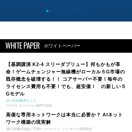
WHITE PAPER
ホワイトペーパー
【基調講演 K2-4 スリーダブリュー】何もかもが革
命！ゲームチェンジャー無線機がローカル５G市場の
既存概念を破壊する！！ コアサーバー不要！毎年の
ライセンス費用も不要！でも、超安価！ の新しい５
Gモデル
ローカル5Gサミット
ワイヤレスジャパン×WTP 2026
高価な専用ネットワークは本当に必要か？ AIネット
ワーク構築の現実解
SB C&S株式会社／日本ヒューレット・パッカード合同会社