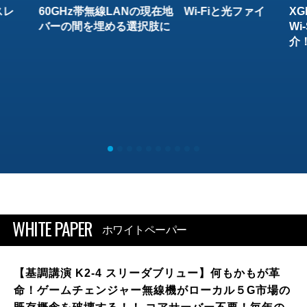
スレ
60GHz帯無線LANの現在地 Wi-Fiと光ファイ
XG
バーの間を埋める選択肢に
W
介
WHITE PAPER
ホワイトペーパー
【基調講演 K2-4 スリーダブリュー】何もかもが革
命！ゲームチェンジャー無線機がローカル５G市場の