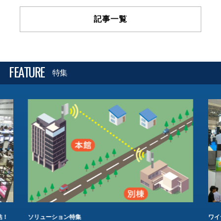
記事一覧
FEATURE
特集
結！
ソリューション特集
ワイ