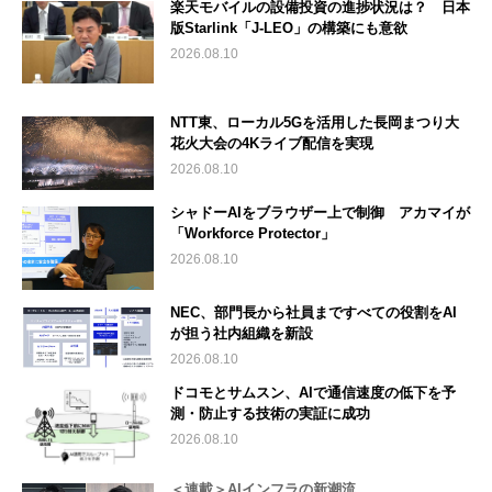
楽天モバイルの設備投資の進捗状況は？ 日本
版Starlink「J-LEO」の構築にも意欲
2026.08.10
NTT東、ローカル5Gを活用した長岡まつり大
花火大会の4Kライブ配信を実現
2026.08.10
シャドーAIをブラウザー上で制御 アカマイが
「Workforce Protector」
2026.08.10
NEC、部門長から社員まですべての役割をAI
が担う社内組織を新設
2026.08.10
ドコモとサムスン、AIで通信速度の低下を予
測・防止する技術の実証に成功
2026.08.10
＜連載＞AIインフラの新潮流