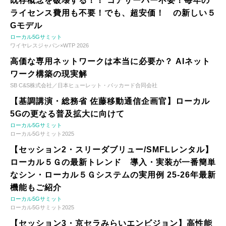
既存概念を破壊する！！ コアサーバー不要！毎年の
ライセンス費用も不要！でも、超安価！ の新しい５
Gモデル
ローカル5Gサミット
ワイヤレスジャパン×WTP 2026
高価な専用ネットワークは本当に必要か？ AIネット
ワーク構築の現実解
SB C&S株式会社／日本ヒューレット・パッカード合同会社
【基調講演・総務省 佐藤移動通信企画官】ローカル
5Gの更なる普及拡大に向けて
ローカル5Gサミット
ローカル5Gサミット2025
【セッション2・スリーダブリュー/SMFLレンタル】
ローカル５Ｇの最新トレンド 導入・実装が一番簡単
なシン・ローカル５Ｇシステムの実用例 25-26年最新
機能もご紹介
ローカル5Gサミット
ローカル5Gサミット2025
【セッション3・京セラみらいエンビジョン】高性能