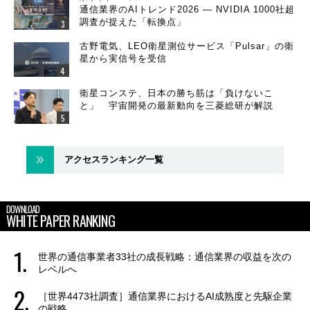
通信業界のAIトレンド2026 ― NVIDIA 1000社超
調査が捉えた「転換点」
古野電気、LEO衛星測位サービス「Pulsar」の衛
星から実信号を受信
衛星コンステ、日本の勝ち筋は「負けないこ
と」 宇宙開発の最新動向を三菱総研が解説
アクセスランキング一覧
DOWNLOAD
WHITE PAPER RANKING
世界の通信事業者33社の成長戦略：通信業界の収益を次の
レベルへ
［世界4473社調査］通信業界におけるAI成熟度と先駆企業
の戦略