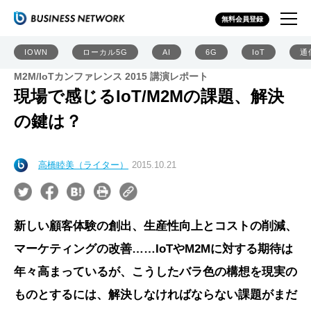
無料会員登録
IOWN
ローカル5G
AI
6G
IoT
通
M2M/IoTカンファレンス 2015 講演レポート
現場で感じるIoT/M2Mの課題、解決
の鍵は？
高橋睦美（ライター）
2015.10.21
新しい顧客体験の創出、生産性向上とコストの削減、
マーケティングの改善……IoTやM2Mに対する期待は
年々高まっているが、こうしたバラ色の構想を現実の
ものとするには、解決しなければならない課題がまだ