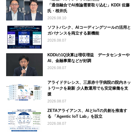
「通信融合でAI推論需要取り込む」KDDI 佐藤
氏・桜井氏
2026.08.10
ソフトバンク、AIコーディングツールの活用と
ガバナンスを両立する新機能
2026.08.07
KDDIの1Q決算は増収増益 データセンターや
AI、金融事業などが好調
2026.08.07
アライドテレシス、三原赤十字病院の院内ネッ
トワークを刷新 少人数運用でも安定稼働を支
援
2026.08.07
ZETAアライアンス、AIとIoTの共創を推進す
る 「Agentic IoT Lab」を設立
2026.08.07