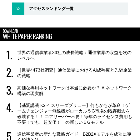
アクセスランキング一覧
DOWNLOAD
WHITE PAPER RANKING
世界の通信事業者33社の成長戦略：通信業界の収益を次の
レベルへ
［世界4473社調査］通信業界におけるAI成熟度と先駆企業
の戦略
高価な専用ネットワークは本当に必要か？ AIネットワーク
構築の現実解
【基調講演 K2-4 スリーダブリュー】何もかもが革命！ゲ
ームチェンジャー無線機がローカル５G市場の既存概念を
破壊する！！ コアサーバー不要！毎年のライセンス費用も
不要！でも、超安価！ の新しい５Gモデル
通信事業者の新たな戦略ガイド B2B2Xモデルを成功に導
く秘訣とは