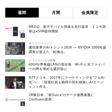
週間
月間
会員限定
MEEQ、楽天モバイル回線を先行提供 ドコモ回
線はeSIM提供開始
ホワイトペーパー
通信業界のAIトレンド2026 ― NVIDIA 1000社超
調査が捉えた「転換点」
ソリューション特集
60GHz帯無線LANの現在地 Wi-Fiと光ファイバ
ーの間を埋める選択肢に
NTTドコモ、2027年にマーケティングを“フルAI
化”へ 「現場社員も納得の切れ味鋭いAIエージ
ェント作る」
JR東日本、“新Suica”のデータ連携基盤に
Confluent採用