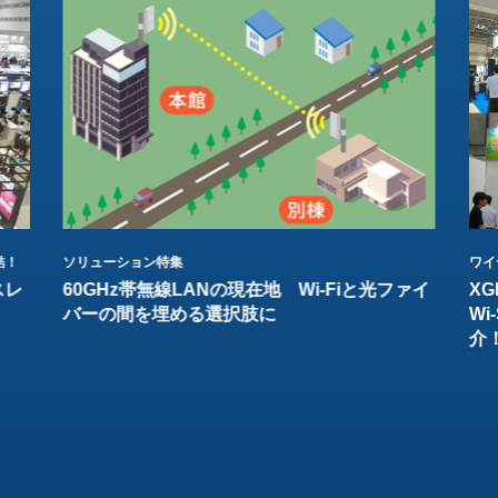
結！
ソリューション特集
ワイ
スレ
60GHz帯無線LANの現在地 Wi-Fiと光ファイ
XG
バーの間を埋める選択肢に
W
介