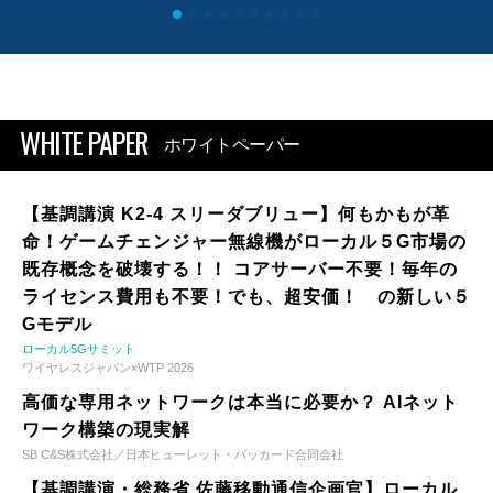
WHITE PAPER
ホワイトペーパー
【基調講演 K2-4 スリーダブリュー】何もかもが革
命！ゲームチェンジャー無線機がローカル５G市場の
既存概念を破壊する！！ コアサーバー不要！毎年の
ライセンス費用も不要！でも、超安価！ の新しい５
Gモデル
ローカル5Gサミット
ワイヤレスジャパン×WTP 2026
高価な専用ネットワークは本当に必要か？ AIネット
ワーク構築の現実解
SB C&S株式会社／日本ヒューレット・パッカード合同会社
【基調講演・総務省 佐藤移動通信企画官】ローカル