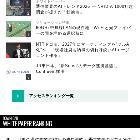
ホワイトペーパー
通信業界のAIトレンド2026 ― NVIDIA 1000社超
調査が捉えた「転換点」
ソリューション特集
60GHz帯無線LANの現在地 Wi-Fiと光ファイバ
ーの間を埋める選択肢に
NTTドコモ、2027年にマーケティングを“フルAI
化”へ 「現場社員も納得の切れ味鋭いAIエージ
ェント作る」
JR東日本、“新Suica”のデータ連携基盤に
Confluent採用
アクセスランキング一覧
DOWNLOAD
WHITE PAPER RANKING
世界の通信事業者33社の成長戦略：通信業界の収益を次の