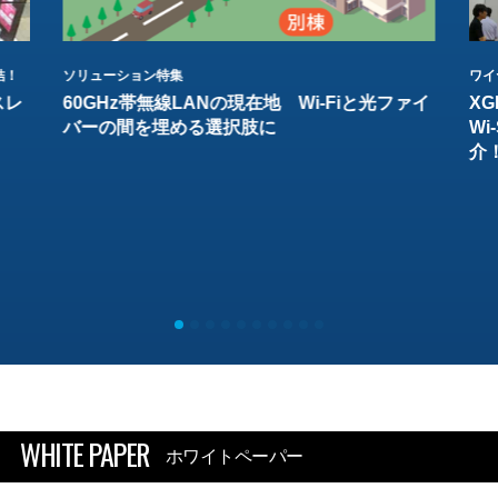
結！
ソリューション特集
ワイ
スレ
60GHz帯無線LANの現在地 Wi-Fiと光ファイ
XG
バーの間を埋める選択肢に
W
介
WHITE PAPER
ホワイトペーパー