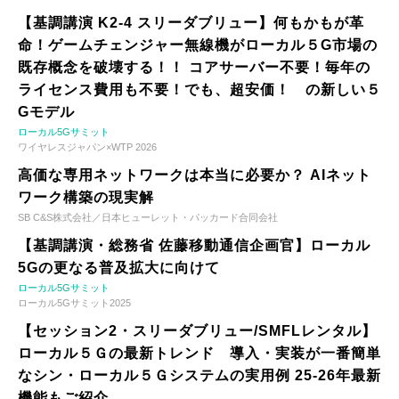
【基調講演 K2-4 スリーダブリュー】何もかもが革
命！ゲームチェンジャー無線機がローカル５G市場の
既存概念を破壊する！！ コアサーバー不要！毎年の
ライセンス費用も不要！でも、超安価！ の新しい５
Gモデル
ローカル5Gサミット
ワイヤレスジャパン×WTP 2026
高価な専用ネットワークは本当に必要か？ AIネット
ワーク構築の現実解
SB C&S株式会社／日本ヒューレット・パッカード合同会社
【基調講演・総務省 佐藤移動通信企画官】ローカル
5Gの更なる普及拡大に向けて
ローカル5Gサミット
ローカル5Gサミット2025
【セッション2・スリーダブリュー/SMFLレンタル】
ローカル５Ｇの最新トレンド 導入・実装が一番簡単
なシン・ローカル５Ｇシステムの実用例 25-26年最新
機能もご紹介