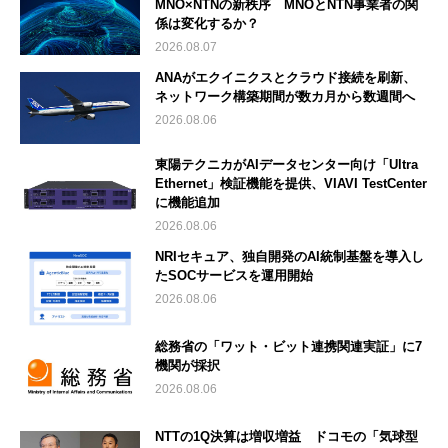
MNO×NTNの新秩序 MNOとNTN事業者の関
係は変化するか？
2026.08.07
ANAがエクイニクスとクラウド接続を刷新、
ネットワーク構築期間が数カ月から数週間へ
2026.08.06
東陽テクニカがAIデータセンター向け「Ultra
Ethernet」検証機能を提供、VIAVI TestCenter
に機能追加
2026.08.06
NRIセキュア、独自開発のAI統制基盤を導入し
たSOCサービスを運用開始
2026.08.06
総務省の「ワット・ビット連携関連実証」に7
機関が採択
2026.08.06
NTTの1Q決算は増収増益 ドコモの「気球型