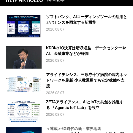
ソフトバンク、AIコーディングツールの活用と
ガバナンスを両立する新機能
2026.08.07
KDDIの1Q決算は増収増益 データセンターや
AI、金融事業などが好調
2026.08.07
アライドテレシス、三原赤十字病院の院内ネッ
トワークを刷新 少人数運用でも安定稼働を支
援
2026.08.07
ZETAアライアンス、AIとIoTの共創を推進す
る 「Agentic IoT Lab」を設立
2026.08.07
＜連載＞6G時代の新・業界地図