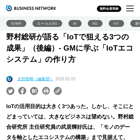
無料会員登録
IOWN
ローカル5G
AI
6G
IoT
通
野村総研が語る「IoTで狙える3つの
成果」（後編）- GMに学ぶ「IoTエコ
システム」の作り方
太田智晴（編集部）
2015.02.03
IoTの活用目的は大きく3つあった。しかし、そこにと
どまっていては、大きなビジネスは望めない。野村総
合研究所 主任研究員の武居輝好氏は、「モノのデー
タを軸としたエコシステムの構築」まで見据えて、