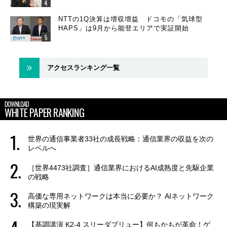
NTTの1Q決算は増収増益 ドコモの「気球型
HAPS」は9月から能登エリアで実証開始
アクセスランキング一覧
DOWNLOAD
WHITE PAPER RANKING
世界の通信事業者33社の成長戦略：通信業界の収益を次の
レベルへ
［世界4473社調査］通信業界におけるAI成熟度と先駆企業
の戦略
高価な専用ネットワークは本当に必要か？ AIネットワーク
構築の現実解
【基調講演 K2-4 スリーダブリュー】何もかもが革命！ゲ