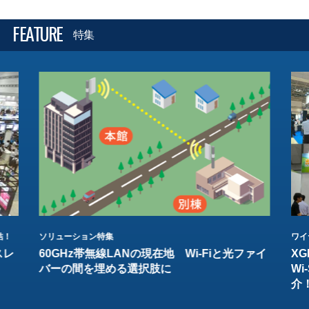
FEATURE
特集
結！
ソリューション特集
ワイ
スレ
60GHz帯無線LANの現在地 Wi-Fiと光ファイ
XG
バーの間を埋める選択肢に
W
介