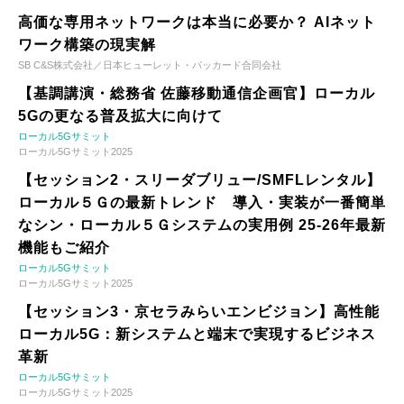
高価な専用ネットワークは本当に必要か？ AIネット
ワーク構築の現実解
SB C&S株式会社／日本ヒューレット・パッカード合同会社
【基調講演・総務省 佐藤移動通信企画官】ローカル
5Gの更なる普及拡大に向けて
ローカル5Gサミット
ローカル5Gサミット2025
【セッション2・スリーダブリュー/SMFLレンタル】
ローカル５Ｇの最新トレンド 導入・実装が一番簡単
なシン・ローカル５Ｇシステムの実用例 25-26年最新
機能もご紹介
ローカル5Gサミット
ローカル5Gサミット2025
【セッション3・京セラみらいエンビジョン】高性能
ローカル5G：新システムと端末で実現するビジネス
革新
ローカル5Gサミット
ローカル5Gサミット2025