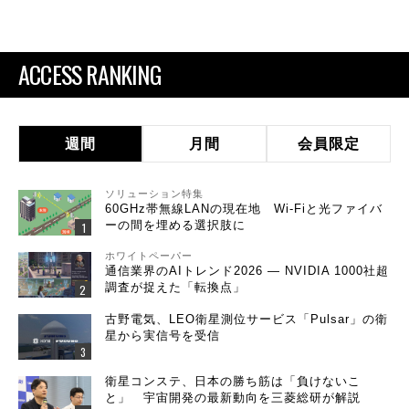
ACCESS RANKING
週間
月間
会員限定
ソリューション特集
60GHz帯無線LANの現在地 Wi-Fiと光ファイバ
ーの間を埋める選択肢に
ホワイトペーパー
通信業界のAIトレンド2026 ― NVIDIA 1000社超
調査が捉えた「転換点」
古野電気、LEO衛星測位サービス「Pulsar」の衛
星から実信号を受信
衛星コンステ、日本の勝ち筋は「負けないこ
と」 宇宙開発の最新動向を三菱総研が解説