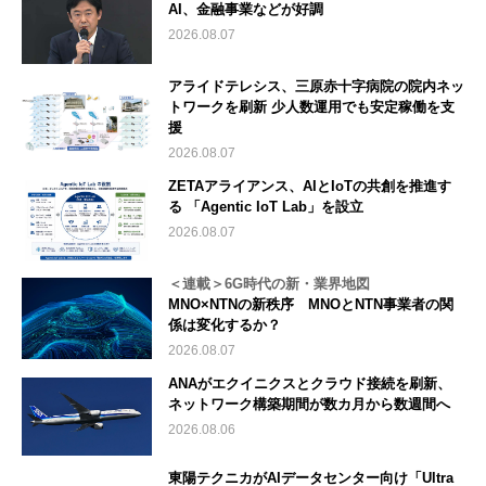
AI、金融事業などが好調
2026.08.07
アライドテレシス、三原赤十字病院の院内ネッ
トワークを刷新 少人数運用でも安定稼働を支
援
2026.08.07
ZETAアライアンス、AIとIoTの共創を推進す
る 「Agentic IoT Lab」を設立
2026.08.07
＜連載＞6G時代の新・業界地図
MNO×NTNの新秩序 MNOとNTN事業者の関
係は変化するか？
2026.08.07
ANAがエクイニクスとクラウド接続を刷新、
ネットワーク構築期間が数カ月から数週間へ
2026.08.06
東陽テクニカがAIデータセンター向け「Ultra