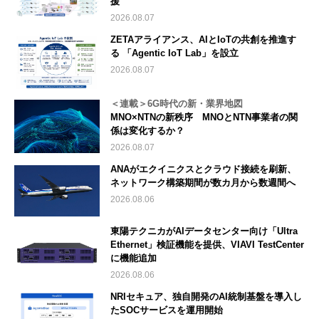
援
2026.08.07
ZETAアライアンス、AIとIoTの共創を推進す
る 「Agentic IoT Lab」を設立
2026.08.07
＜連載＞6G時代の新・業界地図
MNO×NTNの新秩序 MNOとNTN事業者の関
係は変化するか？
2026.08.07
ANAがエクイニクスとクラウド接続を刷新、
ネットワーク構築期間が数カ月から数週間へ
2026.08.06
東陽テクニカがAIデータセンター向け「Ultra
Ethernet」検証機能を提供、VIAVI TestCenter
に機能追加
2026.08.06
NRIセキュア、独自開発のAI統制基盤を導入し
たSOCサービスを運用開始