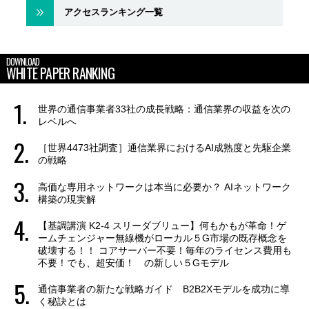
アクセスランキング一覧
DOWNLOAD
WHITE PAPER RANKING
世界の通信事業者33社の成長戦略：通信業界の収益を次の
レベルへ
［世界4473社調査］通信業界におけるAI成熟度と先駆企業
の戦略
高価な専用ネットワークは本当に必要か？ AIネットワーク
構築の現実解
【基調講演 K2-4 スリーダブリュー】何もかもが革命！ゲ
ームチェンジャー無線機がローカル５G市場の既存概念を
破壊する！！ コアサーバー不要！毎年のライセンス費用も
不要！でも、超安価！ の新しい５Gモデル
通信事業者の新たな戦略ガイド B2B2Xモデルを成功に導
く秘訣とは