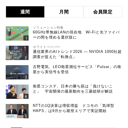
週間
月間
会員限定
ソリューション特集
60GHz帯無線LANの現在地 Wi-Fiと光ファイバ
ーの間を埋める選択肢に
ホワイトペーパー
通信業界のAIトレンド2026 ― NVIDIA 1000社超
調査が捉えた「転換点」
古野電気、LEO衛星測位サービス「Pulsar」の衛
星から実信号を受信
衛星コンステ、日本の勝ち筋は「負けないこ
と」 宇宙開発の最新動向を三菱総研が解説
NTTの1Q決算は増収増益 ドコモの「気球型
HAPS」は9月から能登エリアで実証開始