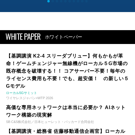
WHITE PAPER
ホワイトペーパー
【基調講演 K2-4 スリーダブリュー】何もかもが革
命！ゲームチェンジャー無線機がローカル５G市場の
既存概念を破壊する！！ コアサーバー不要！毎年の
ライセンス費用も不要！でも、超安価！ の新しい５
Gモデル
ローカル5Gサミット
ワイヤレスジャパン×WTP 2026
高価な専用ネットワークは本当に必要か？ AIネット
ワーク構築の現実解
SB C&S株式会社／日本ヒューレット・パッカード合同会社
【基調講演・総務省 佐藤移動通信企画官】ローカル