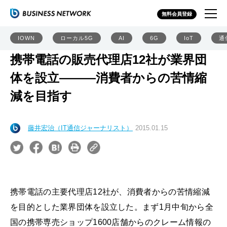
無料会員登録
IOWN
ローカル5G
AI
6G
IoT
通
携帯電話の販売代理店12社が業界団
体を設立―――消費者からの苦情縮
減を目指す
藤井宏治（IT通信ジャーナリスト）
2015.01.15
携帯電話の主要代理店12社が、消費者からの苦情縮減
を目的とした業界団体を設立した。まず1月中旬から全
国の携帯専売ショップ1600店舗からのクレーム情報の