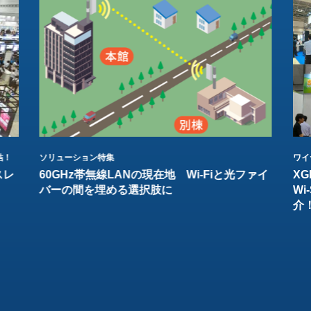
結！
ソリューション特集
ワイ
スレ
60GHz帯無線LANの現在地 Wi-Fiと光ファイ
XG
バーの間を埋める選択肢に
W
介