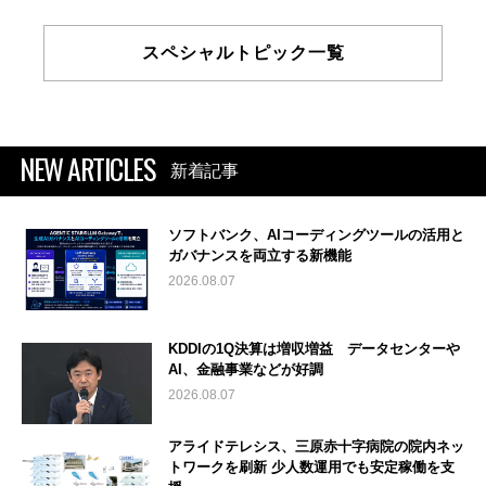
スペシャルトピック一覧
NEW ARTICLES
新着記事
ソフトバンク、AIコーディングツールの活用と
ガバナンスを両立する新機能
2026.08.07
KDDIの1Q決算は増収増益 データセンターや
AI、金融事業などが好調
2026.08.07
アライドテレシス、三原赤十字病院の院内ネッ
トワークを刷新 少人数運用でも安定稼働を支