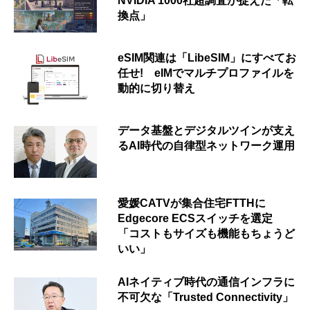
NVIDIA 1000社超調査が捉えた「転
換点」
eSIM関連は「LibeSIM」にすべてお
任せ! eIMでマルチプロファイルを
動的に切り替え
データ基盤とデジタルツインが支え
るAI時代の自律型ネットワーク運用
愛媛CATVが集合住宅FTTHに
Edgecore ECSスイッチを選定
「コストもサイズも機能もちょうど
いい」
AIネイティブ時代の通信インフラに
不可欠な「Trusted Connectivity」