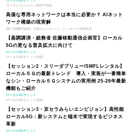
ローカル5Gサミット
ワイヤレスジャパン×WTP 2026
高価な専用ネットワークは本当に必要か？ AIネット
ワーク構築の現実解
SB C&S株式会社／日本ヒューレット・パッカード合同会社
【基調講演・総務省 佐藤移動通信企画官】ローカル
5Gの更なる普及拡大に向けて
ローカル5Gサミット
ローカル5Gサミット2025
【セッション2・スリーダブリュー/SMFLレンタル】
ローカル５Ｇの最新トレンド 導入・実装が一番簡単
なシン・ローカル５Ｇシステムの実用例 25-26年最新
機能もご紹介
ローカル5Gサミット
ローカル5Gサミット2025
【セッション3・京セラみらいエンビジョン】高性能
ローカル5G：新システムと端末で実現するビジネス
革新
ローカル5Gサミット