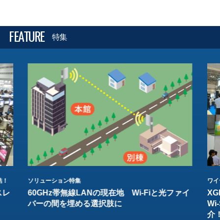
FEATURE
特集
結！
ソリューション特集
ワイ
スレ
60GHz帯無線LANの現在地 Wi-Fiと光ファイ
XG
バーの間を埋める選択肢に
W
介