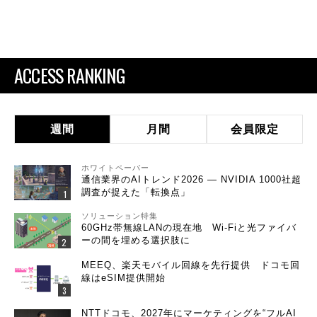
ACCESS RANKING
週間
月間
会員限定
ホワイトペーパー
通信業界のAIトレンド2026 ― NVIDIA 1000社超
調査が捉えた「転換点」
ソリューション特集
60GHz帯無線LANの現在地 Wi-Fiと光ファイバ
ーの間を埋める選択肢に
MEEQ、楽天モバイル回線を先行提供 ドコモ回
線はeSIM提供開始
NTTドコモ、2027年にマーケティングを“フルAI