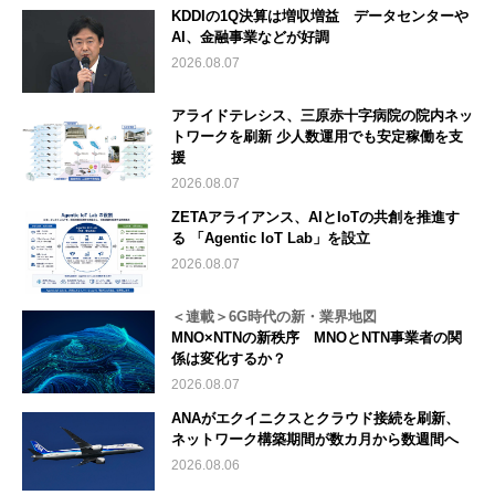
KDDIの1Q決算は増収増益 データセンターや
AI、金融事業などが好調
2026.08.07
アライドテレシス、三原赤十字病院の院内ネッ
トワークを刷新 少人数運用でも安定稼働を支
援
2026.08.07
ZETAアライアンス、AIとIoTの共創を推進す
る 「Agentic IoT Lab」を設立
2026.08.07
＜連載＞6G時代の新・業界地図
MNO×NTNの新秩序 MNOとNTN事業者の関
係は変化するか？
2026.08.07
ANAがエクイニクスとクラウド接続を刷新、
ネットワーク構築期間が数カ月から数週間へ
2026.08.06