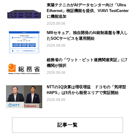
東陽テクニカがAIデータセンター向け「Ultra
Ethernet」検証機能を提供、VIAVI TestCenter
に機能追加
2026.08.06
NRIセキュア、独自開発のAI統制基盤を導入し
たSOCサービスを運用開始
2026.08.06
総務省の「ワット・ビット連携関連実証」に7
機関が採択
2026.08.06
NTTの1Q決算は増収増益 ドコモの「気球型
HAPS」は9月から能登エリアで実証開始
2026.08.06
記事一覧