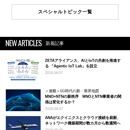
スペシャルトピック一覧
NEW ARTICLES
新着記事
ZETAアライアンス、AIとIoTの共創を推進す
る 「Agentic IoT Lab」を設立
2026.08.07
＜連載＞6G時代の新・業界地図
MNO×NTNの新秩序 MNOとNTN事業者の関
係は変化するか？
2026.08.07
ANAがエクイニクスとクラウド接続を刷新、
ネットワーク構築期間が数カ月から数週間へ
2026.08.06