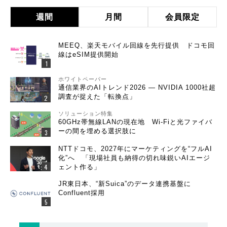
週間
月間
会員限定
MEEQ、楽天モバイル回線を先行提供 ドコモ回
線はeSIM提供開始
ホワイトペーパー
通信業界のAIトレンド2026 ― NVIDIA 1000社超
調査が捉えた「転換点」
ソリューション特集
60GHz帯無線LANの現在地 Wi-Fiと光ファイバ
ーの間を埋める選択肢に
NTTドコモ、2027年にマーケティングを“フルAI
化”へ 「現場社員も納得の切れ味鋭いAIエージ
ェント作る」
JR東日本、“新Suica”のデータ連携基盤に
Confluent採用