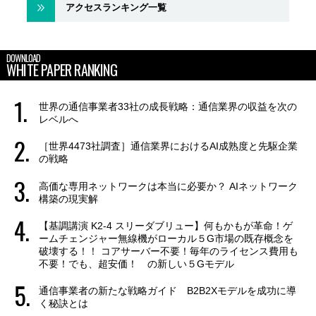
アクセスランキング一覧
DOWNLOAD
WHITE PAPER RANKING
世界の通信事業者33社の成長戦略：通信業界の収益を次の
レベルへ
［世界4473社調査］通信業界におけるAI成熟度と先駆企業
の戦略
高価な専用ネットワークは本当に必要か？ AIネットワーク
構築の現実解
【基調講演 K2-4 スリーダブリュー】何もかもが革命！ゲ
ームチェンジャー無線機がローカル５G市場の既存概念を
破壊する！！ コアサーバー不要！毎年のライセンス費用も
不要！でも、超安価！ の新しい５Gモデル
通信事業者の新たな戦略ガイド B2B2Xモデルを成功に導
く秘訣とは