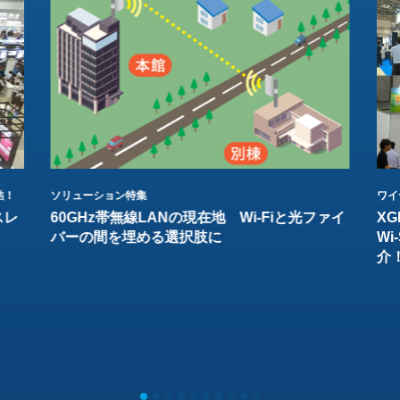
結！
ソリューション特集
ワイ
スレ
60GHz帯無線LANの現在地 Wi-Fiと光ファイ
XG
バーの間を埋める選択肢に
W
介