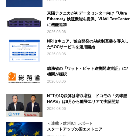
東陽テクニカがAIデータセンター向け「Ultra
Ethernet」検証機能を提供、VIAVI TestCenter
に機能追加
2026.08.06
NRIセキュア、独自開発のAI統制基盤を導入し
たSOCサービスを運用開始
2026.08.06
総務省の「ワット・ビット連携関連実証」に7
機関が採択
2026.08.06
NTTの1Q決算は増収増益 ドコモの「気球型
HAPS」は9月から能登エリアで実証開始
2026.08.06
＜連載＞欧州ICTレポート
スタートアップの国エストニア