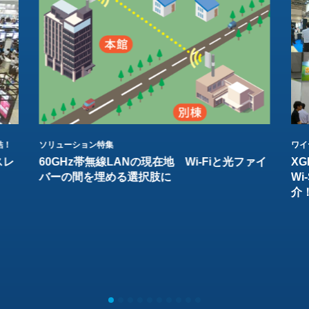
結！
ソリューション特集
ワイ
スレ
60GHz帯無線LANの現在地 Wi-Fiと光ファイ
XG
バーの間を埋める選択肢に
W
介