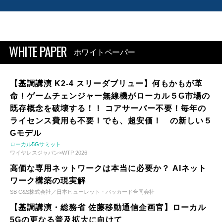
WHITE PAPER
ホワイトペーパー
【基調講演 K2-4 スリーダブリュー】何もかもが革
命！ゲームチェンジャー無線機がローカル５G市場の
既存概念を破壊する！！ コアサーバー不要！毎年の
ライセンス費用も不要！でも、超安価！ の新しい５
Gモデル
ローカル5Gサミット
ワイヤレスジャパン×WTP 2026
高価な専用ネットワークは本当に必要か？ AIネット
ワーク構築の現実解
SB C&S株式会社／日本ヒューレット・パッカード合同会社
【基調講演・総務省 佐藤移動通信企画官】ローカル
5Gの更なる普及拡大に向けて