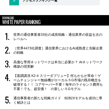
アクセスランキング一覧
DOWNLOAD
WHITE PAPER RANKING
世界の通信事業者33社の成長戦略：通信業界の収益を次の
レベルへ
［世界4473社調査］通信業界におけるAI成熟度と先駆企業
の戦略
高価な専用ネットワークは本当に必要か？ AIネットワーク
構築の現実解
【基調講演 K2-4 スリーダブリュー】何もかもが革命！ゲ
ームチェンジャー無線機がローカル５G市場の既存概念を
破壊する！！ コアサーバー不要！毎年のライセンス費用も
不要！でも、超安価！ の新しい５Gモデル
通信事業者の新たな戦略ガイド B2B2Xモデルを成功に導
く秘訣とは