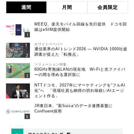
週間
月間
会員限定
MEEQ、楽天モバイル回線を先行提供 ドコモ回
線はeSIM提供開始
ホワイトペーパー
通信業界のAIトレンド2026 ― NVIDIA 1000社超
調査が捉えた「転換点」
ソリューション特集
60GHz帯無線LANの現在地 Wi-Fiと光ファイバ
ーの間を埋める選択肢に
NTTドコモ、2027年にマーケティングを“フルAI
化”へ 「現場社員も納得の切れ味鋭いAIエージ
ェント作る」
JR東日本、“新Suica”のデータ連携基盤に
Confluent採用