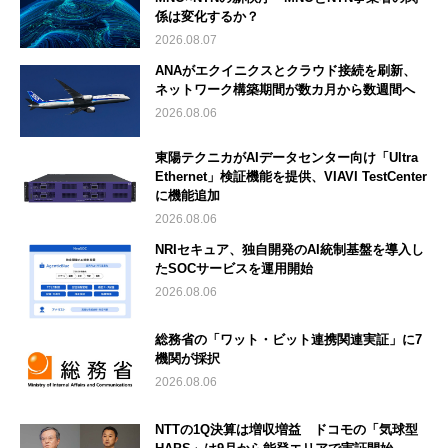
係は変化するか？
2026.08.07
ANAがエクイニクスとクラウド接続を刷新、
ネットワーク構築期間が数カ月から数週間へ
2026.08.06
東陽テクニカがAIデータセンター向け「Ultra
Ethernet」検証機能を提供、VIAVI TestCenter
に機能追加
2026.08.06
NRIセキュア、独自開発のAI統制基盤を導入し
たSOCサービスを運用開始
2026.08.06
総務省の「ワット・ビット連携関連実証」に7
機関が採択
2026.08.06
NTTの1Q決算は増収増益 ドコモの「気球型