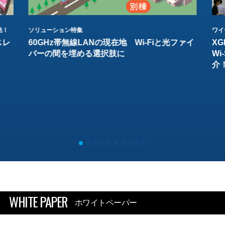
結！
ソリューション特集
ワイ
スレ
60GHz帯無線LANの現在地 Wi-Fiと光ファイ
XG
バーの間を埋める選択肢に
W
介
WHITE PAPER
ホワイトペーパー