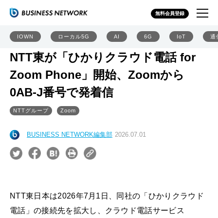
無料会員登録
IOWN
ローカル5G
AI
6G
IoT
通
NTT東が「ひかりクラウド電話 for
Zoom Phone」開始、Zoomから
0AB-J番号で発着信
NTTグループ
Zoom
BUSINESS NETWORK編集部
2026.07.01
NTT東日本は2026年7月1日、同社の「ひかりクラウド
電話」の接続先を拡大し、クラウド電話サービス