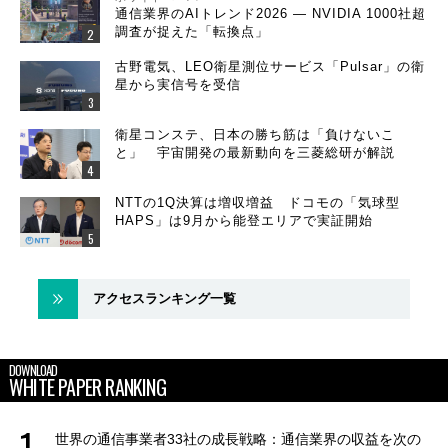
通信業界のAIトレンド2026 ― NVIDIA 1000社超
調査が捉えた「転換点」
古野電気、LEO衛星測位サービス「Pulsar」の衛
星から実信号を受信
衛星コンステ、日本の勝ち筋は「負けないこ
と」 宇宙開発の最新動向を三菱総研が解説
NTTの1Q決算は増収増益 ドコモの「気球型
HAPS」は9月から能登エリアで実証開始
アクセスランキング一覧
DOWNLOAD
WHITE PAPER RANKING
世界の通信事業者33社の成長戦略：通信業界の収益を次の