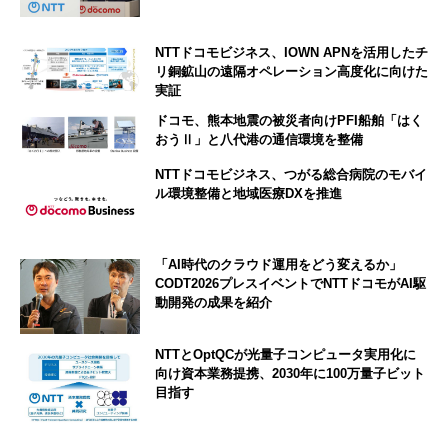
NTTドコモビジネス、IOWN APNを活用したチ
リ銅鉱山の遠隔オペレーション高度化に向けた
実証
ドコモ、熊本地震の被災者向けPFI船舶「はく
おうⅡ」と八代港の通信環境を整備
NTTドコモビジネス、つがる総合病院のモバイ
ル環境整備と地域医療DXを推進
「AI時代のクラウド運用をどう変えるか」
CODT2026プレスイベントでNTTドコモがAI駆
動開発の成果を紹介
NTTとOptQCが光量子コンピュータ実用化に
向け資本業務提携、2030年に100万量子ビット
目指す