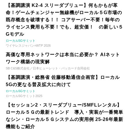
【基調講演 K2-4 スリーダブリュー】何もかもが革
命！ゲームチェンジャー無線機がローカル５G市場の
既存概念を破壊する！！ コアサーバー不要！毎年の
ライセンス費用も不要！でも、超安価！ の新しい５
Gモデル
ローカル5Gサミット
ワイヤレスジャパン×WTP 2026
高価な専用ネットワークは本当に必要か？ AIネット
ワーク構築の現実解
SB C&S株式会社／日本ヒューレット・パッカード合同会社
【基調講演・総務省 佐藤移動通信企画官】ローカル
5Gの更なる普及拡大に向けて
ローカル5Gサミット
ローカル5Gサミット2025
【セッション2・スリーダブリュー/SMFLレンタル】
ローカル５Ｇの最新トレンド 導入・実装が一番簡単
なシン・ローカル５Ｇシステムの実用例 25-26年最新
機能もご紹介