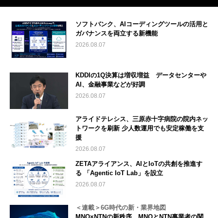
ソフトバンク、AIコーディングツールの活用と
ガバナンスを両立する新機能
2026.08.07
KDDIの1Q決算は増収増益 データセンターや
AI、金融事業などが好調
2026.08.07
アライドテレシス、三原赤十字病院の院内ネッ
トワークを刷新 少人数運用でも安定稼働を支
援
2026.08.07
ZETAアライアンス、AIとIoTの共創を推進す
る 「Agentic IoT Lab」を設立
2026.08.07
＜連載＞6G時代の新・業界地図
MNO×NTNの新秩序 MNOとNTN事業者の関