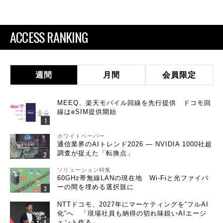
ACCESS RANKING
週間
月間
会員限定
MEEQ、楽天モバイル回線を先行提供 ドコモ回
線はeSIM提供開始
ホワイトペーパー
通信業界のAIトレンド2026 ― NVIDIA 1000社超
調査が捉えた「転換点」
ソリューション特集
60GHz帯無線LANの現在地 Wi-Fiと光ファイバ
ーの間を埋める選択肢に
NTTドコモ、2027年にマーケティングを“フルAI
化”へ 「現場社員も納得の切れ味鋭いAIエージ
ェント作る」