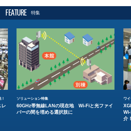
FEATURE
特集
結！
ソリューション特集
ワイ
スレ
60GHz帯無線LANの現在地 Wi-Fiと光ファイ
XG
バーの間を埋める選択肢に
W
介