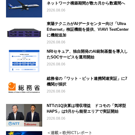
ネットワーク構築期間が数カ月から数週間へ
2026.08.06
東陽テクニカがAIデータセンター向け「Ultra
Ethernet」検証機能を提供、VIAVI TestCenter
に機能追加
2026.08.06
NRIセキュア、独自開発のAI統制基盤を導入し
たSOCサービスを運用開始
2026.08.06
総務省の「ワット・ビット連携関連実証」に7
機関が採択
2026.08.06
NTTの1Q決算は増収増益 ドコモの「気球型
HAPS」は9月から能登エリアで実証開始
2026.08.06
＜連載＞欧州ICTレポート