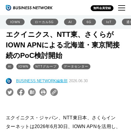
無料会員登録
IOWN
ローカル5G
AI
6G
IoT
通
エクイニクス、NTT東、さくらが
IOWN APNによる北海道・東京間接
続のPoC検討開始
AI
IOWN
NTTグループ
データセンター
BUSINESS NETWORK編集部
2026.06.30
エクイニクス・ジャパン、NTT東日本、さくらイン
ターネットは2026年6月30日、IOWN APNを活用し、