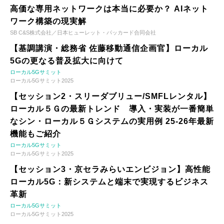
高価な専用ネットワークは本当に必要か？ AIネット
ワーク構築の現実解
SB C&S株式会社／日本ヒューレット・パッカード合同会社
【基調講演・総務省 佐藤移動通信企画官】ローカル
5Gの更なる普及拡大に向けて
ローカル5Gサミット
ローカル5Gサミット2025
【セッション2・スリーダブリュー/SMFLレンタル】
ローカル５Ｇの最新トレンド 導入・実装が一番簡単
なシン・ローカル５Ｇシステムの実用例 25-26年最新
機能もご紹介
ローカル5Gサミット
ローカル5Gサミット2025
【セッション3・京セラみらいエンビジョン】高性能
ローカル5G：新システムと端末で実現するビジネス
革新
ローカル5Gサミット
ローカル5Gサミット2025