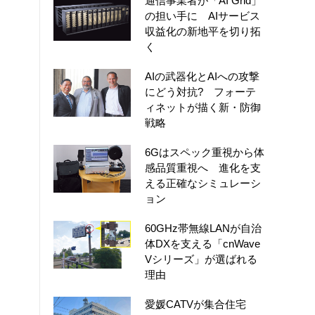
通信事業者が「AI Grid」
の担い手に AIサービス
収益化の新地平を切り拓
く
AIの武器化とAIへの攻撃
にどう対抗? フォーテ
ィネットが描く新・防御
戦略
6Gはスペック重視から体
感品質重視へ 進化を支
える正確なシミュレーシ
ョン
60GHz帯無線LANが自治
体DXを支える「cnWave
Vシリーズ」が選ばれる
理由
愛媛CATVが集合住宅