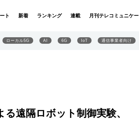
ート
新着
ランキング
連載
月刊テレコミュニケー
ローカル5G
AI
6G
IoT
通信事業者向け
ルによる遠隔ロボット制御実験、