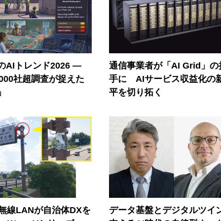
AIトレンド2026 ―
通信事業者が「AI Grid」
A 1000社超調査が捉えた
手に AIサービス収益化の
」
平を切り拓く
帯無線LANが自治体DXを
データ基盤とデジタルツイ