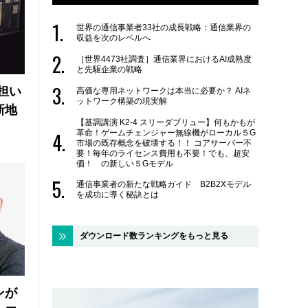
世界の通信事業者33社の成長戦略：通信業界の
収益を次のレベルへ
［世界4473社調査］通信業界におけるAI成熟度
と先駆企業の戦略
の担い
高価な専用ネットワークは本当に必要か？ AIネ
ットワーク構築の現実解
新地
【基調講演 K2-4 スリーダブリュー】何もかもが
革命！ゲームチェンジャー無線機がローカル５G
市場の既存概念を破壊する！！ コアサーバー不
要！毎年のライセンス費用も不要！でも、超安
価！ の新しい５Gモデル
通信事業者の新たな戦略ガイド B2B2Xモデル
を成功に導く秘訣とは
ダウンロード数ランキングをもっと見る
ンが