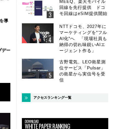
MEEQ、楽天モバイル
回線を先行提供 ドコ
モ回線はeSIM提供開始
盤を導
NTTドコモ、2027年に
マーケティングを“フル
AI化”へ 「現場社員も
納得の切れ味鋭いAIエ
ップデー
ージェント作る」
古野電気、LEO衛星測
位サービス「Pulsar」
の衛星から実信号を受
信
アクセスランキング一覧
DOWNLOAD
WHITE PAPER RANKING