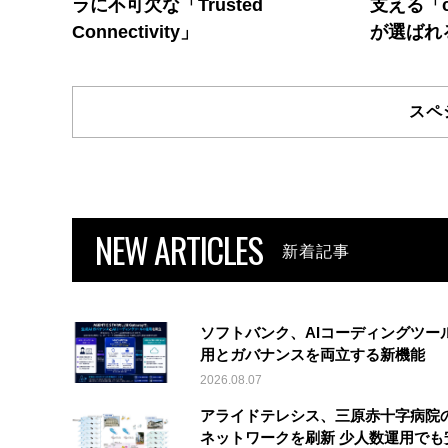
ラに不可欠な「Trusted
支える「c
Connectivity」
が選ばれ
スペ
NEW ARTICLES
新着記事
ソフトバンク、AIコーディングツー
用とガバナンスを両立する新機能
2026.08.07
アライドテレシス、三原赤十字病院
ネットワークを刷新 少人数運用でも