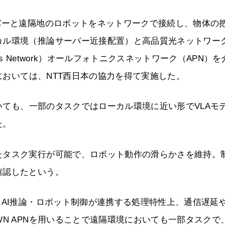
バーと遠隔地のロボットをネットワークで接続し、物体の
カル環境（推論サーバー近接配置）と高品質光ネットワー
 Wireless Network）オールフォトニクスネットワーク（APN）
築においては、NTT西日本の協力を得て実施した。
おいても、一部のタスクではローカル環境に近い形でVLAモ
た。
たタスク実行が可能で、ロボット動作の滑らかさを維持。
確認したという。
・AI推論・ロボット制御が連携する処理特性上、通信遅延
N APNを用いることで遠隔環境においても一部タスクで