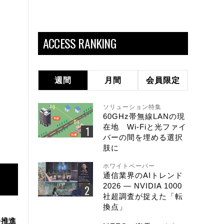
ACCESS RANKING
週間
月間
会員限定
ソリューション特集
60GHz帯無線LANの現
在地 Wi-Fiと光ファイ
バーの間を埋める選択
肢に
ホワイトペーパー
通信業界のAIトレンド
2026 ― NVIDIA 1000
社超調査が捉えた「転
換点」
を推進