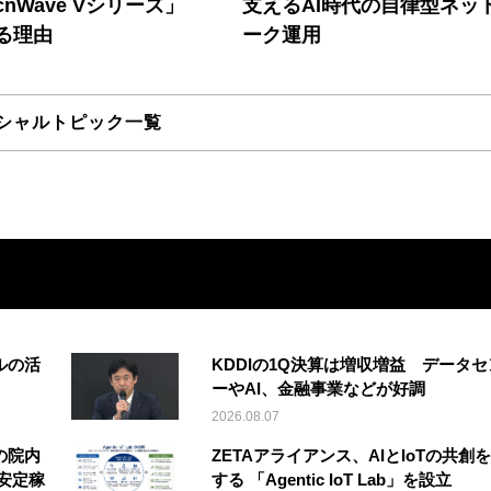
nWave Vシリーズ」
支えるAI時代の自律型ネッ
る理由
ーク運用
シャルトピック一覧
ルの活
KDDIの1Q決算は増収増益 データセ
ーやAI、金融事業などが好調
2026.08.07
の院内
ZETAアライアンス、AIとIoTの共創
安定稼
する 「Agentic IoT Lab」を設立