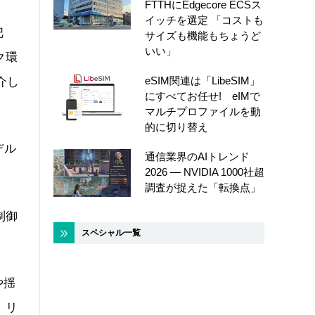
FTTHにEdgecore ECSス
イッチを選定 「コストも
把
サイズも機能もちょうど
いい」
ク環
eSIM関連は「LibeSIM」
を介し
にすべてお任せ! eIMで
マルチプロファイルを動
的に切り替え
デル
通信業界のAIトレンド
2026 ― NVIDIA 1000社超
調査が捉えた「転換点」
制御
スペシャル一覧
や揺
、リ