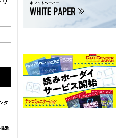
トワ
ンタ
を推進