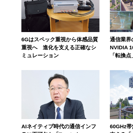
6Gはスペック重視から体感品質
通信業界の
重視へ 進化を支える正確なシ
NVIDI
ミュレーション
「転換点
AIネイティブ時代の通信インフ
60GHz