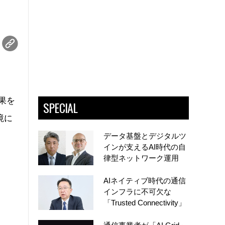
成果を
SPECIAL
境に
データ基盤とデジタルツ
インが支えるAI時代の自
律型ネットワーク運用
AIネイティブ時代の通信
インフラに不可欠な
「Trusted Connectivity」