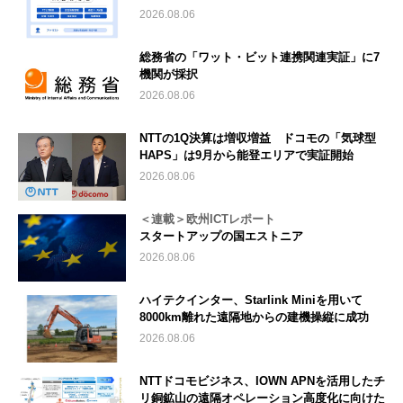
2026.08.06
総務省の「ワット・ビット連携関連実証」に7
機関が採択
2026.08.06
NTTの1Q決算は増収増益 ドコモの「気球型
HAPS」は9月から能登エリアで実証開始
2026.08.06
＜連載＞欧州ICTレポート
スタートアップの国エストニア
2026.08.06
ハイテクインター、Starlink Miniを用いて
8000km離れた遠隔地からの建機操縦に成功
2026.08.06
NTTドコモビジネス、IOWN APNを活用したチ
リ銅鉱山の遠隔オペレーション高度化に向けた