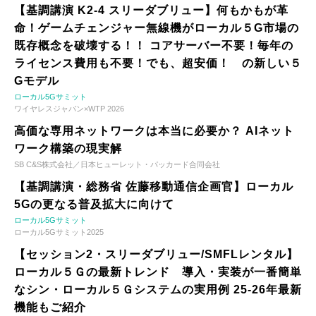
【基調講演 K2-4 スリーダブリュー】何もかもが革
命！ゲームチェンジャー無線機がローカル５G市場の
既存概念を破壊する！！ コアサーバー不要！毎年の
ライセンス費用も不要！でも、超安価！ の新しい５
Gモデル
ローカル5Gサミット
ワイヤレスジャパン×WTP 2026
高価な専用ネットワークは本当に必要か？ AIネット
ワーク構築の現実解
SB C&S株式会社／日本ヒューレット・パッカード合同会社
【基調講演・総務省 佐藤移動通信企画官】ローカル
5Gの更なる普及拡大に向けて
ローカル5Gサミット
ローカル5Gサミット2025
【セッション2・スリーダブリュー/SMFLレンタル】
ローカル５Ｇの最新トレンド 導入・実装が一番簡単
なシン・ローカル５Ｇシステムの実用例 25-26年最新
機能もご紹介