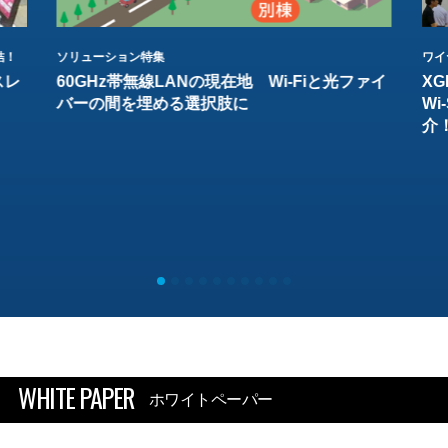
結！
ソリューション特集
ワイ
スレ
60GHz帯無線LANの現在地 Wi-Fiと光ファイ
XG
バーの間を埋める選択肢に
W
介
WHITE PAPER
ホワイトペーパー