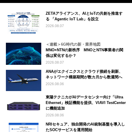
ZETAアライアンス、AIとIoTの共創を推進す
る 「Agentic IoT Lab」を設立
2026.08.07
＜連載＞6G時代の新・業界地図
MNO×NTNの新秩序 MNOとNTN事業者の関
係は変化するか？
2026.08.07
ANAがエクイニクスとクラウド接続を刷新、
ネットワーク構築期間が数カ月から数週間へ
2026.08.06
東陽テクニカがAIデータセンター向け「Ultra
Ethernet」検証機能を提供、VIAVI TestCenter
に機能追加
2026.08.06
NRIセキュア、独自開発のAI統制基盤を導入し
たSOCサービスを運用開始