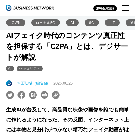
無料会員登録
IOWN
ローカル5G
AI
6G
IoT
通
AIフェイク時代のコンテンツ真正性
を担保する「C2PA」とは、デジサー
トが解説
AI
セキュリティ
坪田弘樹（編集部）
2026.06.25
生成AIが普及して、高品質な映像や画像を誰でも簡単
に作れるようになった。その反面、インターネット上
には本物と見分けがつかない精巧なフェイク動画がは