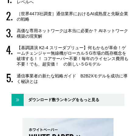
レベルへ
［世界4473社調査］通信業界におけるAI成熟度と先駆企業
の戦略
高価な専用ネットワークは本当に必要か？ AIネットワーク
構築の現実解
【基調講演 K2-4 スリーダブリュー】何もかもが革命！ゲ
ームチェンジャー無線機がローカル５G市場の既存概念を
破壊する！！ コアサーバー不要！毎年のライセンス費用も
不要！でも、超安価！ の新しい５Gモデル
通信事業者の新たな戦略ガイド B2B2Xモデルを成功に導
く秘訣とは
ダウンロード数ランキングをもっと見る