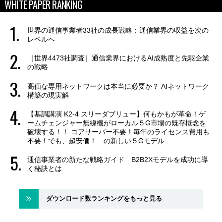
WHITE PAPER RANKING
世界の通信事業者33社の成長戦略：通信業界の収益を次の
レベルへ
［世界4473社調査］通信業界におけるAI成熟度と先駆企業
の戦略
高価な専用ネットワークは本当に必要か？ AIネットワーク
構築の現実解
【基調講演 K2-4 スリーダブリュー】何もかもが革命！ゲ
ームチェンジャー無線機がローカル５G市場の既存概念を
破壊する！！ コアサーバー不要！毎年のライセンス費用も
不要！でも、超安価！ の新しい５Gモデル
通信事業者の新たな戦略ガイド B2B2Xモデルを成功に導
く秘訣とは
ダウンロード数ランキングをもっと見る