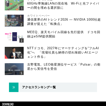
60GHz帯無線LANの現在地 Wi-Fiと光ファイバ
ーの間を埋める選択肢に
ホワイトペーパー
通信業界のAIトレンド2026 ― NVIDIA 1000社超
調査が捉えた「転換点」
MEEQ、楽天モバイル回線を先行提供 ドコモ回
線はeSIM提供開始
NTTドコモ、2027年にマーケティングを“フルAI
化”へ 「現場社員も納得の切れ味鋭いAIエージ
ェント作る」
古野電気、LEO衛星測位サービス「Pulsar」の衛
星から実信号を受信
アクセスランキング一覧
DOWNLOAD