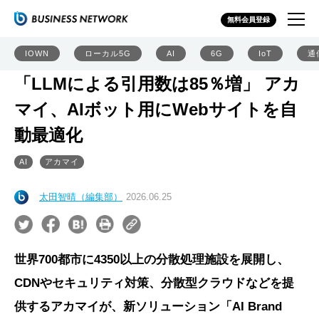
無料会員登録
IOWN
ローカル5G
AI
6G
IoT
通
「LLMによる引用数は85％増」 アカ
マイ、AIボット用にWebサイトを自
動最適化
AI
アカマイ
太田智晴（編集部）
2026.06.25
世界700都市に4350以上の分散処理施設を展開し、
CDNやセキュリティ対策、分散型クラウドなどを提
供するアカマイが、新ソリューション「AI Brand