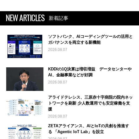
NEW ARTICLES
新着記事
ソフトバンク、AIコーディングツールの活用と
ガバナンスを両立する新機能
2026.08.07
KDDIの1Q決算は増収増益 データセンターや
AI、金融事業などが好調
2026.08.07
アライドテレシス、三原赤十字病院の院内ネッ
トワークを刷新 少人数運用でも安定稼働を支
援
2026.08.07
ZETAアライアンス、AIとIoTの共創を推進す
る 「Agentic IoT Lab」を設立
2026.08.07