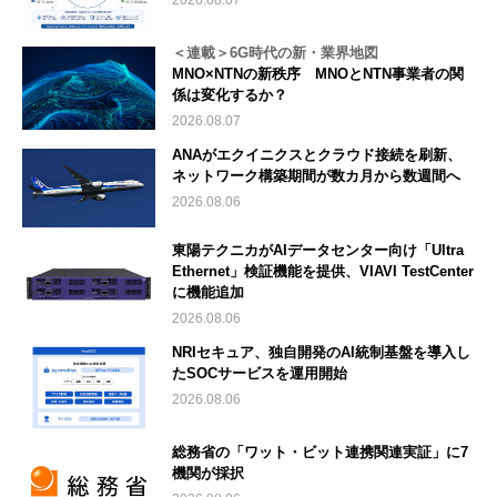
＜連載＞6G時代の新・業界地図
MNO×NTNの新秩序 MNOとNTN事業者の関
係は変化するか？
2026.08.07
ANAがエクイニクスとクラウド接続を刷新、
ネットワーク構築期間が数カ月から数週間へ
2026.08.06
東陽テクニカがAIデータセンター向け「Ultra
Ethernet」検証機能を提供、VIAVI TestCenter
に機能追加
2026.08.06
NRIセキュア、独自開発のAI統制基盤を導入し
たSOCサービスを運用開始
2026.08.06
総務省の「ワット・ビット連携関連実証」に7
機関が採択