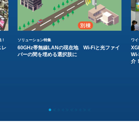
結！
ソリューション特集
ワイ
スレ
60GHz帯無線LANの現在地 Wi-Fiと光ファイ
XG
バーの間を埋める選択肢に
W
介