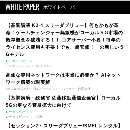
WHITE PAPER
ホワイトペーパー
【基調講演 K2-4 スリーダブリュー】何もかもが革
命！ゲームチェンジャー無線機がローカル５G市場の
既存概念を破壊する！！ コアサーバー不要！毎年の
ライセンス費用も不要！でも、超安価！ の新しい５
Gモデル
ローカル5Gサミット
ワイヤレスジャパン×WTP 2026
高価な専用ネットワークは本当に必要か？ AIネット
ワーク構築の現実解
SB C&S株式会社／日本ヒューレット・パッカード合同会社
【基調講演・総務省 佐藤移動通信企画官】ローカル
5Gの更なる普及拡大に向けて
ローカル5Gサミット
ローカル5Gサミット2025
【セッション2・スリーダブリュー/SMFLレンタル】