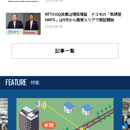
2026.08.06
NTTの1Q決算は増収増益 ドコモの「気球型
HAPS」は9月から能登エリアで実証開始
2026.08.06
記事一覧
FEATURE
特集