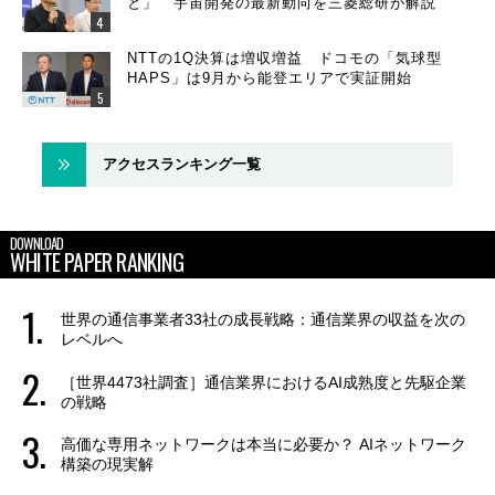
と」 宇宙開発の最新動向を三菱総研が解説
NTTの1Q決算は増収増益 ドコモの「気球型
HAPS」は9月から能登エリアで実証開始
アクセスランキング一覧
DOWNLOAD
WHITE PAPER RANKING
世界の通信事業者33社の成長戦略：通信業界の収益を次の
レベルへ
［世界4473社調査］通信業界におけるAI成熟度と先駆企業
の戦略
高価な専用ネットワークは本当に必要か？ AIネットワーク
構築の現実解