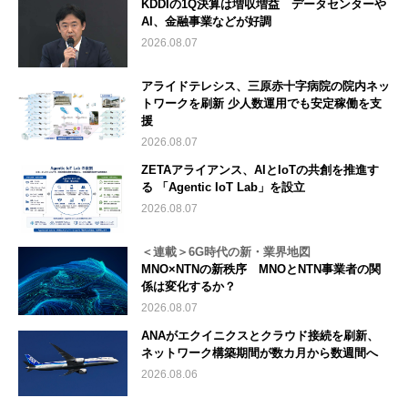
KDDIの1Q決算は増収増益 データセンターや
AI、金融事業などが好調
2026.08.07
アライドテレシス、三原赤十字病院の院内ネッ
トワークを刷新 少人数運用でも安定稼働を支
援
2026.08.07
ZETAアライアンス、AIとIoTの共創を推進す
る 「Agentic IoT Lab」を設立
2026.08.07
＜連載＞6G時代の新・業界地図
MNO×NTNの新秩序 MNOとNTN事業者の関
係は変化するか？
2026.08.07
ANAがエクイニクスとクラウド接続を刷新、
ネットワーク構築期間が数カ月から数週間へ
2026.08.06