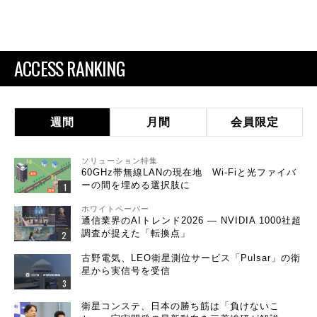
ACCESS RANKING
週間
月間
会員限定
ソリューション特集
60GHz帯無線LANの現在地 Wi-Fiと光ファイバ
ーの間を埋める選択肢に
ホワイトペーパー
通信業界のAIトレンド2026 ― NVIDIA 1000社超
調査が捉えた「転換点」
古野電気、LEO衛星測位サービス「Pulsar」の衛
星から実信号を受信
衛星コンステ、日本の勝ち筋は「負けないこ