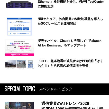
Ethernet」検証機能を提供、VIAVI TestCenter
に機能追加
NRIセキュア、独自開発のAI統制基盤を導入し
たSOCサービスを運用開始
楽天モバイル、Claudeを活用して「Rakuten
AI for Business」をアップデート
ドコモ、熊本地震の被災者向けPFI船舶「はく
おうⅡ」と八代港の通信環境を整備
SPECIAL TOPIC
スペシャルトピック
通信業界のAIトレンド2026 ―
NVIDIA 1000社超調査が捉えた「転