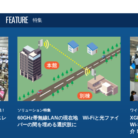
FEATURE
特集
結！
ソリューション特集
ワイ
スレ
60GHz帯無線LANの現在地 Wi-Fiと光ファイ
XG
バーの間を埋める選択肢に
W
介