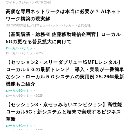
ワイヤレスジャパン×WTP 2026
高価な専用ネットワークは本当に必要か？ AIネット
ワーク構築の現実解
SB C&S株式会社／日本ヒューレット・パッカード合同会社
【基調講演・総務省 佐藤移動通信企画官】ローカル
5Gの更なる普及拡大に向けて
ローカル5Gサミット
ローカル5Gサミット2025
【セッション2・スリーダブリュー/SMFLレンタル】
ローカル５Ｇの最新トレンド 導入・実装が一番簡単
なシン・ローカル５Ｇシステムの実用例 25-26年最新
機能もご紹介
ローカル5Gサミット
ローカル5Gサミット2025
【セッション3・京セラみらいエンビジョン】高性能
ローカル5G：新システムと端末で実現するビジネス
革新
ローカル5Gサミット