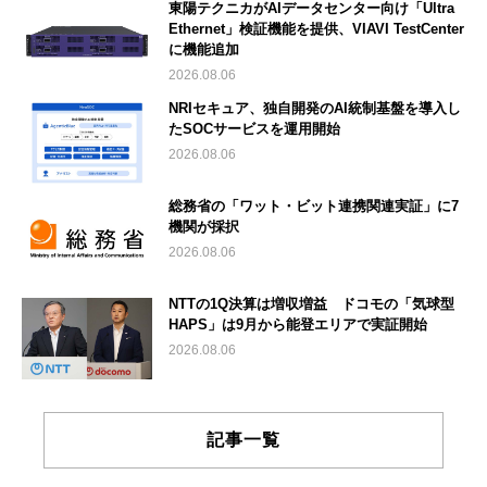
東陽テクニカがAIデータセンター向け「Ultra
Ethernet」検証機能を提供、VIAVI TestCenter
に機能追加
2026.08.06
NRIセキュア、独自開発のAI統制基盤を導入し
たSOCサービスを運用開始
2026.08.06
総務省の「ワット・ビット連携関連実証」に7
機関が採択
2026.08.06
NTTの1Q決算は増収増益 ドコモの「気球型
HAPS」は9月から能登エリアで実証開始
2026.08.06
記事一覧