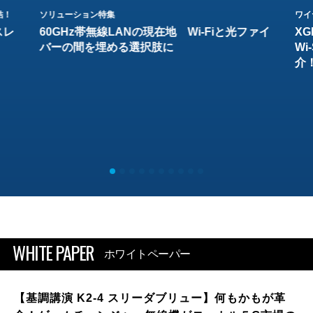
結！
ソリューション特集
ワイ
スレ
60GHz帯無線LANの現在地 Wi-Fiと光ファイ
XG
バーの間を埋める選択肢に
W
介
WHITE PAPER
ホワイトペーパー
【基調講演 K2-4 スリーダブリュー】何もかもが革