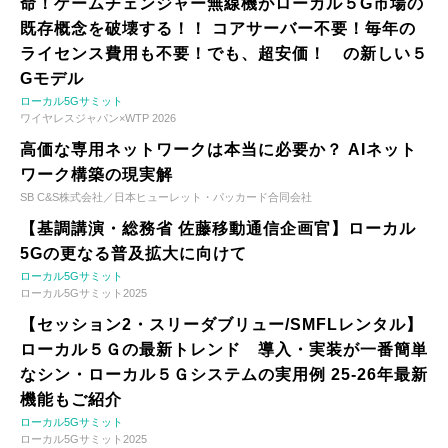
命！ゲームチェンジャー無線機がローカル５G市場の
既存概念を破壊する！！ コアサーバー不要！毎年の
ライセンス費用も不要！でも、超安価！ の新しい５
Gモデル
ローカル5Gサミット
ワイヤレスジャパン×WTP 2026
高価な専用ネットワークは本当に必要か？ AIネット
ワーク構築の現実解
SB C&S株式会社／日本ヒューレット・パッカード合同会社
【基調講演・総務省 佐藤移動通信企画官】ローカル
5Gの更なる普及拡大に向けて
ローカル5Gサミット
ローカル5Gサミット2025
【セッション2・スリーダブリュー/SMFLレンタル】
ローカル５Ｇの最新トレンド 導入・実装が一番簡単
なシン・ローカル５Ｇシステムの実用例 25-26年最新
機能もご紹介
ローカル5Gサミット
ローカル5Gサミット2025