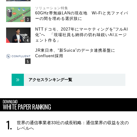
ソリューション特集
60GHz帯無線LANの現在地 Wi-Fiと光ファイバ
ーの間を埋める選択肢に
NTTドコモ、2027年にマーケティングを“フルAI
化”へ 「現場社員も納得の切れ味鋭いAIエージ
ェント作る」
JR東日本、“新Suica”のデータ連携基盤に
Confluent採用
アクセスランキング一覧
DOWNLOAD
WHITE PAPER RANKING
世界の通信事業者33社の成長戦略：通信業界の収益を次の
レベルへ