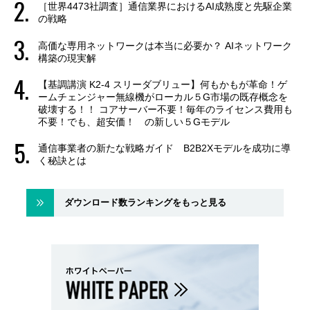
［世界4473社調査］通信業界におけるAI成熟度と先駆企業
の戦略
高価な専用ネットワークは本当に必要か？ AIネットワーク
構築の現実解
【基調講演 K2-4 スリーダブリュー】何もかもが革命！ゲ
ームチェンジャー無線機がローカル５G市場の既存概念を
破壊する！！ コアサーバー不要！毎年のライセンス費用も
不要！でも、超安価！ の新しい５Gモデル
通信事業者の新たな戦略ガイド B2B2Xモデルを成功に導
く秘訣とは
ダウンロード数ランキングをもっと見る