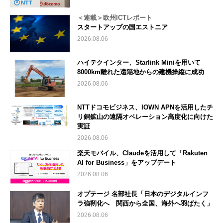
＜連載＞欧州ICTレポート
スタートアップの国エストニア
2026.08.06
ハイテクインター、Starlink Miniを用いて
8000km離れた遠隔地からの建機操縦に成功
2026.08.06
NTTドコモビジネス、IOWN APNを活用したチ
リ銅鉱山の遠隔オペレーション高度化に向けた
実証
2026.08.06
楽天モバイル、Claudeを活用して「Rakuten
AI for Business」をアップデート
2026.08.06
オプテージ 名部社長「日本のデジタルインフ
ラ強靭化へ 関西から全国、海外へ羽ばたく」
2026.08.06