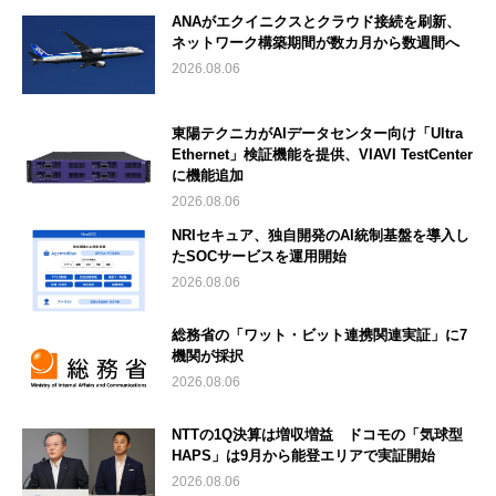
ANAがエクイニクスとクラウド接続を刷新、
ネットワーク構築期間が数カ月から数週間へ
2026.08.06
東陽テクニカがAIデータセンター向け「Ultra
Ethernet」検証機能を提供、VIAVI TestCenter
に機能追加
2026.08.06
NRIセキュア、独自開発のAI統制基盤を導入し
たSOCサービスを運用開始
2026.08.06
総務省の「ワット・ビット連携関連実証」に7
機関が採択
2026.08.06
NTTの1Q決算は増収増益 ドコモの「気球型
HAPS」は9月から能登エリアで実証開始
2026.08.06