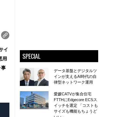
たサイ
SPECIAL
悪用
ラ事
データ基盤とデジタルツ
インが支えるAI時代の自
律型ネットワーク運用
愛媛CATVが集合住宅
FTTHにEdgecore ECSス
イッチを選定 「コストも
サイズも機能もちょうど
いい」