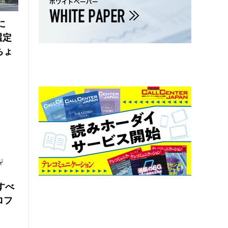
に
選定
ちょ
にすべ
ロフ