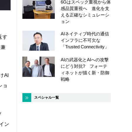
6Gはスペック重視から体
感品質重視へ 進化を支
える正確なシミュレーシ
ョン
AIネイティブ時代の通信
返す
インフラに不可欠な
「Trusted Connectivity」
長兼
AIの武器化とAIへの攻撃
にどう対抗? フォーテ
ィネットが描く新・防御
けAI
戦略
ショ
スペシャル一覧
ソ
要イン