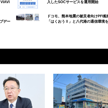
VIAVI
入したSOCサービスを運用開始
ドコモ、熊本地震の被災者向けPFI船
アップデー
「はくおうⅡ」と八代港の通信環境