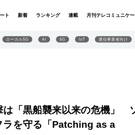
ート
新着
ランキング
連載
月刊テレコミュニケー
ローカル5G
AI
6G
IoT
通信事業者向け
撃は「黒船襲来以来の危機」 
守る「Patching as a