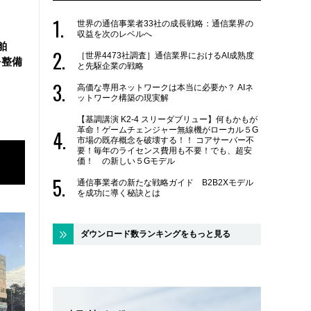
世界の通信事業者33社の成長戦略：通信業界の
収益を次のレベルへ
舶
［世界4473社調査］通信業界におけるAI成熟度
を整備
と先駆企業の戦略
高価な専用ネットワークは本当に必要か？ AIネ
ットワーク構築の現実解
【基調講演 K2-4 スリーダブリュー】何もかもが
革命！ゲームチェンジャー無線機がローカル５G
市場の既存概念を破壊する！！ コアサーバー不
要！毎年のライセンス費用も不要！でも、超安
価！ の新しい５Gモデル
通信事業者の新たな戦略ガイド B2B2Xモデル
を成功に導く秘訣とは
ダウンロード数ランキングをもっと見る