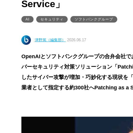
Service」
AI
セキュリティ
ソフトバンクグループ
津野篤（編集部）
2026.06.17
OpenAIとソフトバンクグループの合弁会社であるS
バーセキュリティ対策ソリューション「Patching
したサイバー攻撃が増加・巧妙化する現状を
業者として指定する約300社へPatching as a