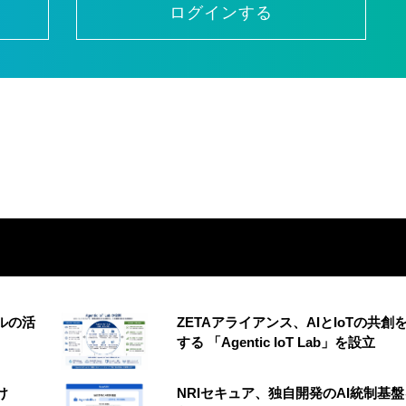
ログインする
ルの活
ZETAアライアンス、AIとIoTの共創
する 「Agentic IoT Lab」を設立
け
NRIセキュア、独自開発のAI統制基