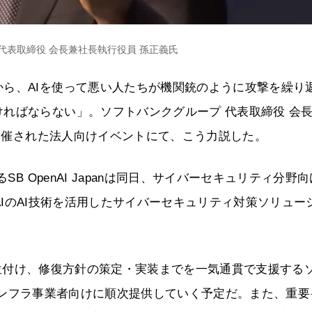
代表取締役 会長兼社長執行役員 孫正義氏
ら、AIを使って悪い人たちが機関銃のように攻撃を繰り
ればならない」。ソフトバンクグループ 代表取締役 会
に開催された法人向けイベントにて、こう力説した。
B OpenAI Japanは同日、サイバーセキュリティ分野向
penAIのAI技術を活用したサイバーセキュリティ対策ソリュー
診断や優先順位付け、修復方針の策定・実装までを一気通貫で支援する
内のインフラ事業者向けに順次提供していく予定だ。また、重