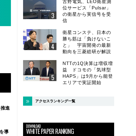
古野電気、LEO衛星測
位サービス「Pulsar」
の衛星から実信号を受
信
衛星コンステ、日本の
勝ち筋は「負けないこ
と」 宇宙開発の最新
動向を三菱総研が解説
NTTの1Q決算は増収増
益 ドコモの「気球型
HAPS」は9月から能登
エリアで実証開始
アクセスランキング一覧
を推進
DOWNLOAD
WHITE PAPER RANKING
盤を導