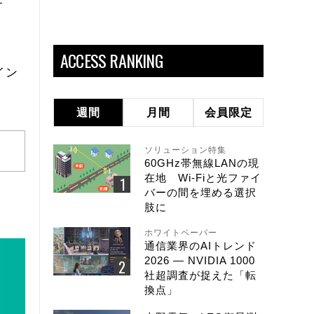
す
ACCESS RANKING
イン
週間
月間
会員限定
ソリューション特集
60GHz帯無線LANの現
在地 Wi-Fiと光ファイ
バーの間を埋める選択
肢に
ホワイトペーパー
通信業界のAIトレンド
2026 ― NVIDIA 1000
社超調査が捉えた「転
換点」