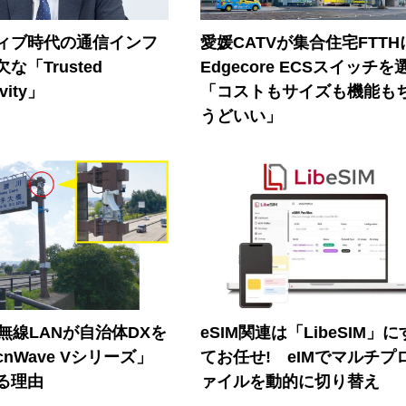
ティブ時代の通信インフ
愛媛CATVが集合住宅FTTH
な「Trusted
Edgecore ECSスイッチを
vity」
「コストもサイズも機能も
うどいい」
帯無線LANが自治体DXを
eSIM関連は「LibeSIM」
nWave Vシリーズ」
てお任せ! eIMでマルチプ
る理由
ァイルを動的に切り替え