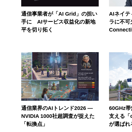
通信事業者が「AI Grid」の担い
AIネイ
手に AIサービス収益化の新地
ラに不可欠
平を切り拓く
Connecti
通信業界のAIトレンド2026 ―
60GHz
NVIDIA 1000社超調査が捉えた
支える「c
「転換点」
が選ばれ