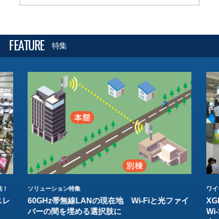
FEATURE
特集
結！
ソリューション特集
ワイ
スレ
60GHz帯無線LANの現在地 Wi-Fiと光ファイ
XG
バーの間を埋める選択肢に
W