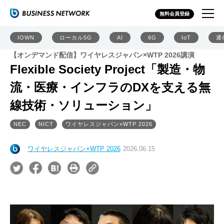
無料会員登録
IOWN
ローカル5G
AI
6G
IoT
通
【オンデマンド配信】ワイヤレスジャパン×WTP 2026講演
Flexible Society Project「製造・物
流・医療・インフラのDXを支える無
線技術・ソリューション」
NEC
NICT
ワイヤレスジャパン×WTP 2026
ワイヤレスジャパン×WTP 2026
2026.06.15