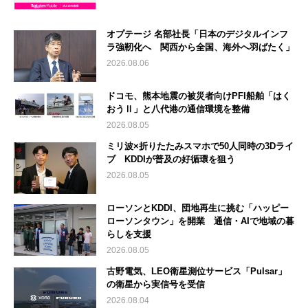
オプテージ 名部社長「日本のデジタルインフ
ラ強靭化へ 関西から全国、海外へ羽ばたく」
2026.08.06
ドコモ、熊本地震の被災者向けPFI船舶「はく
おうⅡ」と八代港の通信環境を整備
2026.08.05
ミリ波×折りたたみスマホで50人同時の3Dライ
ブ KDDIが普及の好循環を狙う
2026.08.05
ローソンとKDDI、団地再生に挑む「ハッピー
ローソンタウン」を開業 通信・AIで地域の暮
らしを支援
2026.08.05
古野電気、LEO衛星測位サービス「Pulsar」
の衛星から実信号を受信
2026.08.04