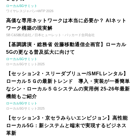
ローカル5Gサミット
ワイヤレスジャパン×WTP 2026
高価な専用ネットワークは本当に必要か？ AIネット
ワーク構築の現実解
SB C&S株式会社／日本ヒューレット・パッカード合同会社
【基調講演・総務省 佐藤移動通信企画官】ローカル
5Gの更なる普及拡大に向けて
ローカル5Gサミット
ローカル5Gサミット2025
【セッション2・スリーダブリュー/SMFLレンタル】
ローカル５Ｇの最新トレンド 導入・実装が一番簡単
なシン・ローカル５Ｇシステムの実用例 25-26年最新
機能もご紹介
ローカル5Gサミット
ローカル5Gサミット2025
【セッション3・京セラみらいエンビジョン】高性能
ローカル5G：新システムと端末で実現するビジネス
革新