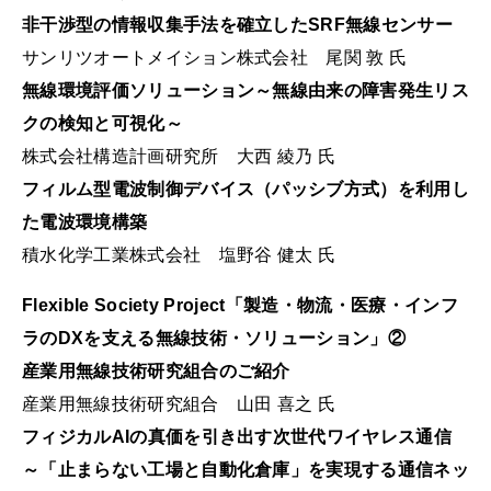
非干渉型の情報収集手法を確立したSRF無線センサー
サンリツオートメイション株式会社 尾関 敦 氏
無線環境評価ソリューション～無線由来の障害発生リス
クの検知と可視化～
株式会社構造計画研究所 大西 綾乃 氏
フィルム型電波制御デバイス（パッシブ方式）を利用し
た電波環境構築
積水化学工業株式会社 塩野谷 健太 氏
Flexible Society Project「製造・物流・医療・インフ
ラのDXを支える無線技術・ソリューション」②
産業用無線技術研究組合のご紹介
産業用無線技術研究組合 山田 喜之 氏
フィジカルAIの真価を引き出す次世代ワイヤレス通信
～「止まらない工場と自動化倉庫」を実現する通信ネッ