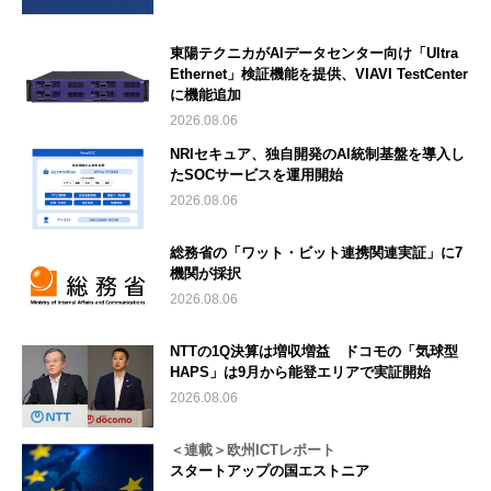
東陽テクニカがAIデータセンター向け「Ultra
Ethernet」検証機能を提供、VIAVI TestCenter
に機能追加
2026.08.06
NRIセキュア、独自開発のAI統制基盤を導入し
たSOCサービスを運用開始
2026.08.06
総務省の「ワット・ビット連携関連実証」に7
機関が採択
2026.08.06
NTTの1Q決算は増収増益 ドコモの「気球型
HAPS」は9月から能登エリアで実証開始
2026.08.06
＜連載＞欧州ICTレポート
スタートアップの国エストニア