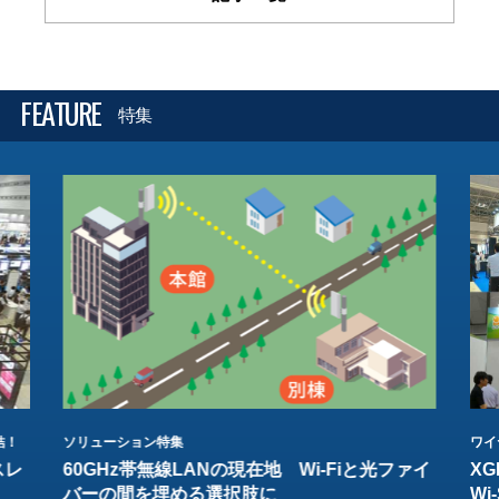
FEATURE
特集
結！
ソリューション特集
ワイ
スレ
60GHz帯無線LANの現在地 Wi-Fiと光ファイ
XG
バーの間を埋める選択肢に
W