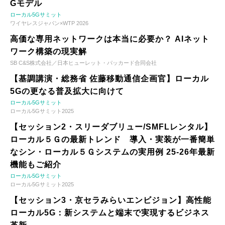
Gモデル
ローカル5Gサミット
ワイヤレスジャパン×WTP 2026
高価な専用ネットワークは本当に必要か？ AIネット
ワーク構築の現実解
SB C&S株式会社／日本ヒューレット・パッカード合同会社
【基調講演・総務省 佐藤移動通信企画官】ローカル
5Gの更なる普及拡大に向けて
ローカル5Gサミット
ローカル5Gサミット2025
【セッション2・スリーダブリュー/SMFLレンタル】
ローカル５Ｇの最新トレンド 導入・実装が一番簡単
なシン・ローカル５Ｇシステムの実用例 25-26年最新
機能もご紹介
ローカル5Gサミット
ローカル5Gサミット2025
【セッション3・京セラみらいエンビジョン】高性能
ローカル5G：新システムと端末で実現するビジネス