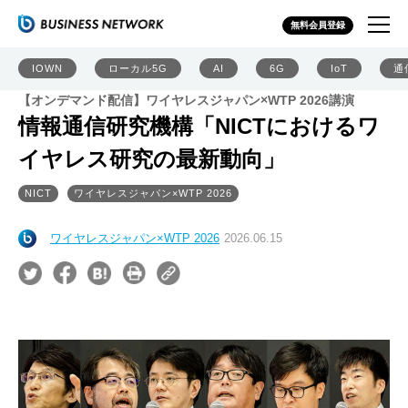
無料会員登録
IOWN
ローカル5G
AI
6G
IoT
通
【オンデマンド配信】ワイヤレスジャパン×WTP 2026講演
情報通信研究機構「NICTにおけるワ
イヤレス研究の最新動向」
NICT
ワイヤレスジャパン×WTP 2026
ワイヤレスジャパン×WTP 2026
2026.06.15