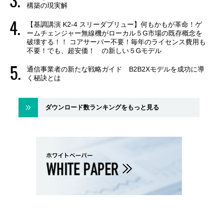
構築の現実解
【基調講演 K2-4 スリーダブリュー】何もかもが革命！ゲ
ームチェンジャー無線機がローカル５G市場の既存概念を
破壊する！！ コアサーバー不要！毎年のライセンス費用も
不要！でも、超安価！ の新しい５Gモデル
通信事業者の新たな戦略ガイド B2B2Xモデルを成功に導
く秘訣とは
ダウンロード数ランキングをもっと見る