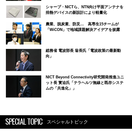
シャープ・NICTら、NTN向け平面アンテナを
排熱デバイスの新設計により軽量化
農業、脱炭素、防災… 高専生15チームが
「WiCON」で地域課題解決アイデアを披露
総務省 電波部長 翁長氏「電波政策の最新動
向」
NICT Beyond Connectivity研究開発推進ユニ
ット長 寳迫氏「テラヘルツ無線と既存システ
ムの「共進化」」
SPECIAL TOPIC
スペシャルトピック