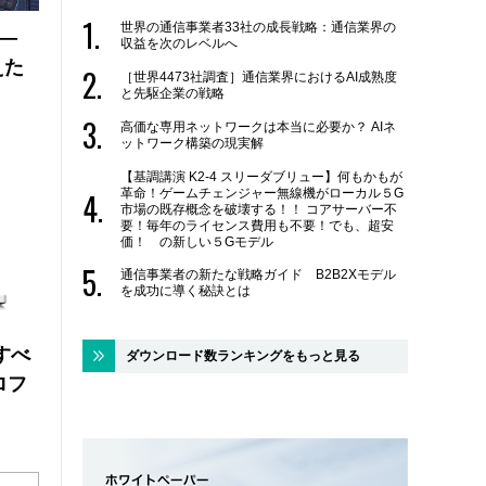
世界の通信事業者33社の成長戦略：通信業界の
 ―
収益を次のレベルへ
えた
［世界4473社調査］通信業界におけるAI成熟度
と先駆企業の戦略
高価な専用ネットワークは本当に必要か？ AIネ
ットワーク構築の現実解
【基調講演 K2-4 スリーダブリュー】何もかもが
革命！ゲームチェンジャー無線機がローカル５G
市場の既存概念を破壊する！！ コアサーバー不
要！毎年のライセンス費用も不要！でも、超安
価！ の新しい５Gモデル
通信事業者の新たな戦略ガイド B2B2Xモデル
を成功に導く秘訣とは
にすべ
ダウンロード数ランキングをもっと見る
ロフ