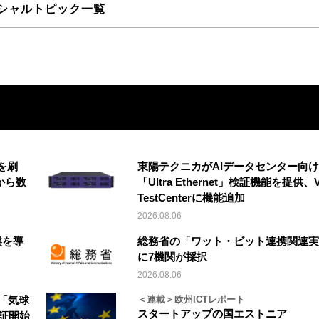
シャルトピック一覧
を刷
東陽テクニカがAIデータセンター向け
から数
「Ultra Ethernet」検証機能を提供、V
TestCenterに機能追加
2026.08.06
盤を導
総務省の「ワット・ビット連携関連実
に7機関が採択
2026.08.06
「気球
＜連載＞欧州ICTレポート
スタートアップの国エストニア
実証開始