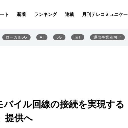
ート
新着
ランキング
連載
月刊テレコミュニケー
ローカル5G
AI
6G
IoT
通信事業者向け
とモバイル回線の接続を実現する
」提供へ