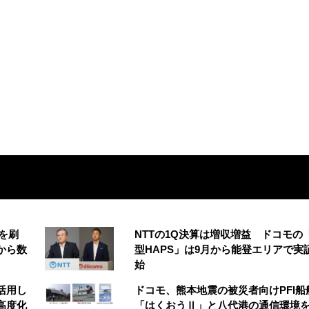
を刷
NTTの1Q決算は増収増益 ドコモの
から数
型HAPS」は9月から能登エリアで実
始
を活用し
ドコモ、熊本地震の被災者向けPFI船
高度化
「はくおうⅡ」と八代港の通信環境