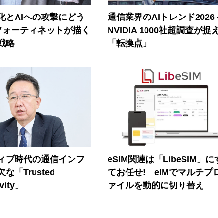
器化とAIへの攻撃にどう
通信業界のAIトレンド2026
フォーティネットが描く
NVIDIA 1000社超調査が捉
戦略
「転換点」
ティブ時代の通信インフ
eSIM関連は「LibeSIM」
な「Trusted
てお任せ! eIMでマルチプ
vity」
ァイルを動的に切り替え