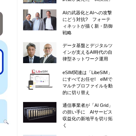
AIの武器化とAIへの攻撃
にどう対抗? フォーテ
ィネットが描く新・防御
戦略
データ基盤とデジタルツ
インが支えるAI時代の自
律型ネットワーク運用
eSIM関連は「LibeSIM」
にすべてお任せ! eIMで
マルチプロファイルを動
的に切り替え
通信事業者が「AI Grid」
の担い手に AIサービス
収益化の新地平を切り拓
く