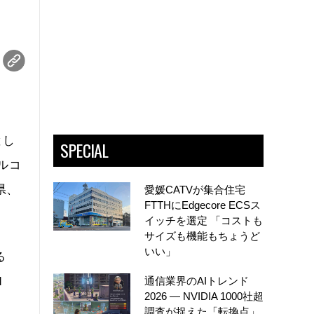
とし
SPECIAL
イルコ
県、
愛媛CATVが集合住宅
FTTHにEdgecore ECSス
イッチを選定 「コストも
サイズも機能もちょうど
いい」
る
d
通信業界のAIトレンド
2026 ― NVIDIA 1000社超
調査が捉えた「転換点」