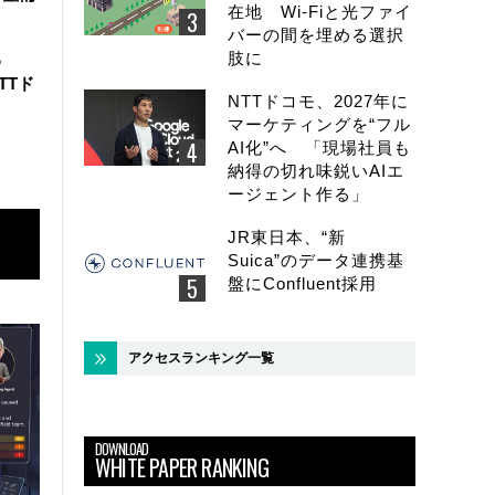
在地 Wi-Fiと光ファイ
バーの間を埋める選択
肢に
る
TTド
NTTドコモ、2027年に
マーケティングを“フル
AI化”へ 「現場社員も
納得の切れ味鋭いAIエ
ージェント作る」
JR東日本、“新
Suica”のデータ連携基
盤にConfluent採用
アクセスランキング一覧
DOWNLOAD
WHITE PAPER RANKING