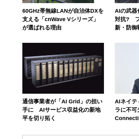
60GHz帯無線LANが自治体DXを
AIの武
支える「cnWave Vシリーズ」
対抗? 
が選ばれる理由
新・防御
通信事業者が「AI Grid」の担い
AIネイ
手に AIサービス収益化の新地
ラに不可欠
平を切り拓く
Connecti