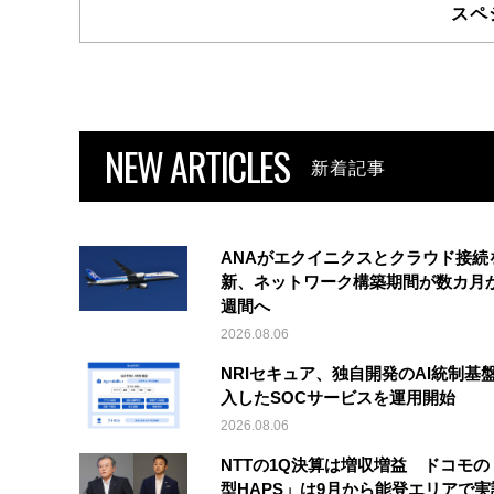
スペ
NEW ARTICLES
新着記事
ANAがエクイニクスとクラウド接続
新、ネットワーク構築期間が数カ月
週間へ
2026.08.06
NRIセキュア、独自開発のAI統制基
入したSOCサービスを運用開始
2026.08.06
NTTの1Q決算は増収増益 ドコモの
型HAPS」は9月から能登エリアで