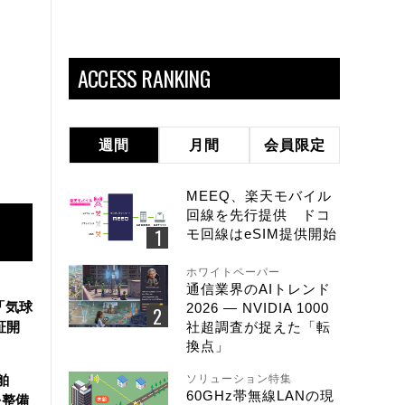
ACCESS RANKING
週間
月間
会員限定
MEEQ、楽天モバイル
回線を先行提供 ドコ
モ回線はeSIM提供開始
ホワイトペーパー
通信業界のAIトレンド
「気球
2026 ― NVIDIA 1000
証開
社超調査が捉えた「転
換点」
舶
ソリューション特集
60GHz帯無線LANの現
を整備