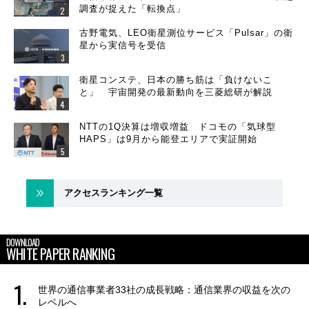
調査が捉えた「転換点」
古野電気、LEO衛星測位サービス「Pulsar」の衛
星から実信号を受信
衛星コンステ、日本の勝ち筋は「負けないこ
と」 宇宙開発の最新動向を三菱総研が解説
NTTの1Q決算は増収増益 ドコモの「気球型
HAPS」は9月から能登エリアで実証開始
アクセスランキング一覧
DOWNLOAD
WHITE PAPER RANKING
世界の通信事業者33社の成長戦略：通信業界の収益を次の
レベルへ