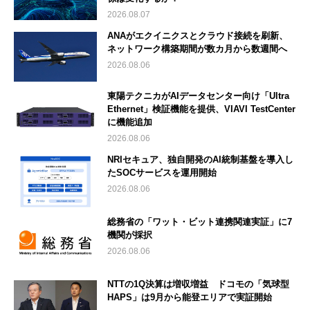
2026.08.07
ANAがエクイニクスとクラウド接続を刷新、
ネットワーク構築期間が数カ月から数週間へ
2026.08.06
東陽テクニカがAIデータセンター向け「Ultra
Ethernet」検証機能を提供、VIAVI TestCenter
に機能追加
2026.08.06
NRIセキュア、独自開発のAI統制基盤を導入し
たSOCサービスを運用開始
2026.08.06
総務省の「ワット・ビット連携関連実証」に7
機関が採択
2026.08.06
NTTの1Q決算は増収増益 ドコモの「気球型
HAPS」は9月から能登エリアで実証開始