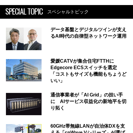
SPECIAL TOPIC
スペシャルトピック
データ基盤とデジタルツインが支え
るAI時代の自律型ネットワーク運用
愛媛CATVが集合住宅FTTHに
Edgecore ECSスイッチを選定
「コストもサイズも機能もちょうど
いい」
通信事業者が「AI Grid」の担い手
に AIサービス収益化の新地平を切
り拓く
60GHz帯無線LANが自治体DXを支
える「cnWave Vシリーズ」が選ば