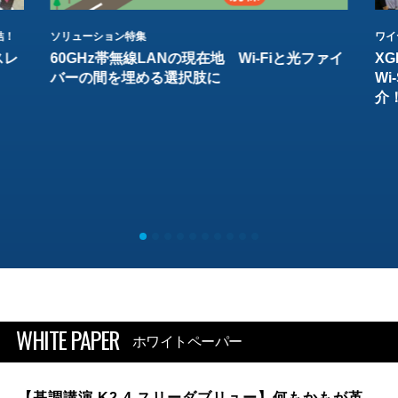
結！
ソリューション特集
ワイ
スレ
60GHz帯無線LANの現在地 Wi-Fiと光ファイ
XG
バーの間を埋める選択肢に
W
介
WHITE PAPER
ホワイトペーパー
【基調講演 K2-4 スリーダブリュー】何もかもが革