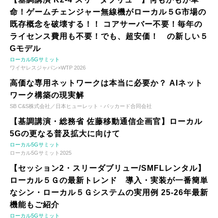
命！ゲームチェンジャー無線機がローカル５G市場の
既存概念を破壊する！！ コアサーバー不要！毎年の
ライセンス費用も不要！でも、超安価！ の新しい５
Gモデル
ローカル5Gサミット
ワイヤレスジャパン×WTP 2026
高価な専用ネットワークは本当に必要か？ AIネット
ワーク構築の現実解
SB C&S株式会社／日本ヒューレット・パッカード合同会社
【基調講演・総務省 佐藤移動通信企画官】ローカル
5Gの更なる普及拡大に向けて
ローカル5Gサミット
ローカル5Gサミット2025
【セッション2・スリーダブリュー/SMFLレンタル】
ローカル５Ｇの最新トレンド 導入・実装が一番簡単
なシン・ローカル５Ｇシステムの実用例 25-26年最新
機能もご紹介
ローカル5Gサミット