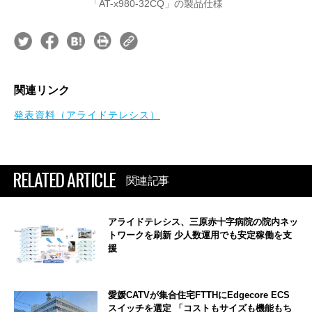
「AT-x980-32CQ」の製品仕様
関連リンク
発表資料（アライドテレシス）
RELATED ARTICLE
関連記事
アライドテレシス、三原赤十字病院の院内ネッ
トワークを刷新 少人数運用でも安定稼働を支
援
愛媛CATVが集合住宅FTTHにEdgecore ECS
スイッチを選定 「コストもサイズも機能もち