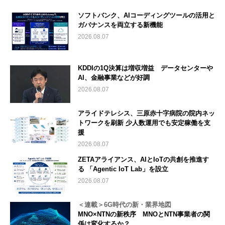
ソフトバンク、AIコーディングツールの活用と
ガバナンスを両立する新機能
2026.08.07
KDDIの1Q決算は増収増益 データセンターや
AI、金融事業などが好調
2026.08.07
アライドテレシス、三原赤十字病院の院内ネッ
トワークを刷新 少人数運用でも安定稼働を支
援
2026.08.07
ZETAアライアンス、AIとIoTの共創を推進す
る 「Agentic IoT Lab」を設立
2026.08.07
＜連載＞6G時代の新・業界地図
MNO×NTNの新秩序 MNOとNTN事業者の関
係は変化するか？