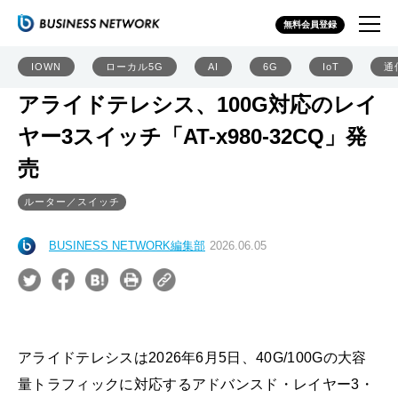
無料会員登録
IOWN
ローカル5G
AI
6G
IoT
通
アライドテレシス、100G対応のレイ
ヤー3スイッチ「AT-x980-32CQ」発
売
ルーター／スイッチ
BUSINESS NETWORK編集部
2026.06.05
アライドテレシスは2026年6月5日、40G/100Gの大容
量トラフィックに対応するアドバンスド・レイヤー3・