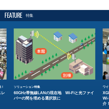
FEATURE
特集
結！
ソリューション特集
ワイ
スレ
60GHz帯無線LANの現在地 Wi-Fiと光ファイ
XG
バーの間を埋める選択肢に
W
介