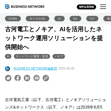
無料会員登録
IOWN
ローカル5G
AI
6G
IoT
通
古河電工とノキア、AIを活用したネ
ットワーク運用ソリューションを提
供開始へ
AI
ネットワーク運用・監視
ノキア
BUSINESS NETWORK編集部
2026.06.05
古河電気工業（以下、古河電工）とノキアソリューショ
ンズ&ネットワークス（以下、ノキア）は2026年6月5