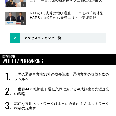
と」 宇宙開発の最新動向を三菱総研が解説
NTTの1Q決算は増収増益 ドコモの「気球型
HAPS」は9月から能登エリアで実証開始
アクセスランキング一覧
DOWNLOAD
WHITE PAPER RANKING
世界の通信事業者33社の成長戦略：通信業界の収益を次の
レベルへ
［世界4473社調査］通信業界におけるAI成熟度と先駆企業
の戦略
高価な専用ネットワークは本当に必要か？ AIネットワーク
構築の現実解