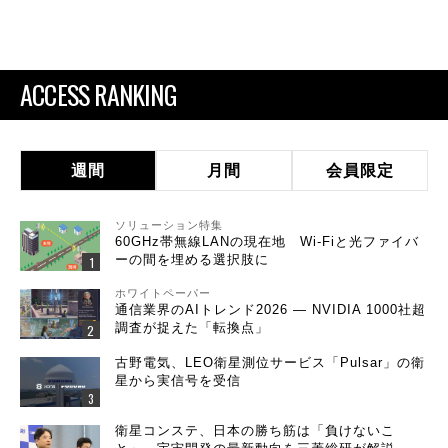
ACCESS RANKING
週間
月間
会員限定
ソリューション特集
60GHz帯無線LANの現在地 Wi-Fiと光ファイバ
ーの間を埋める選択肢に
ホワイトペーパー
通信業界のAIトレンド2026 ― NVIDIA 1000社超
調査が捉えた「転換点」
古野電気、LEO衛星測位サービス「Pulsar」の衛
星から実信号を受信
衛星コンステ、日本の勝ち筋は「負けないこ