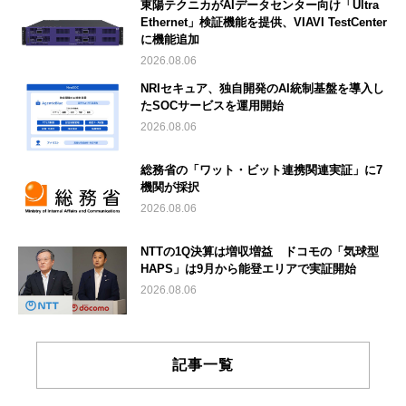
東陽テクニカがAIデータセンター向け「Ultra
Ethernet」検証機能を提供、VIAVI TestCenter
に機能追加
2026.08.06
NRIセキュア、独自開発のAI統制基盤を導入し
たSOCサービスを運用開始
2026.08.06
総務省の「ワット・ビット連携関連実証」に7
機関が採択
2026.08.06
NTTの1Q決算は増収増益 ドコモの「気球型
HAPS」は9月から能登エリアで実証開始
2026.08.06
記事一覧