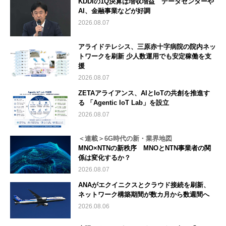
KDDIの1Q決算は増収増益 データセンターや
AI、金融事業などが好調
2026.08.07
アライドテレシス、三原赤十字病院の院内ネッ
トワークを刷新 少人数運用でも安定稼働を支
援
2026.08.07
ZETAアライアンス、AIとIoTの共創を推進す
る 「Agentic IoT Lab」を設立
2026.08.07
＜連載＞6G時代の新・業界地図
MNO×NTNの新秩序 MNOとNTN事業者の関
係は変化するか？
2026.08.07
ANAがエクイニクスとクラウド接続を刷新、
ネットワーク構築期間が数カ月から数週間へ
2026.08.06