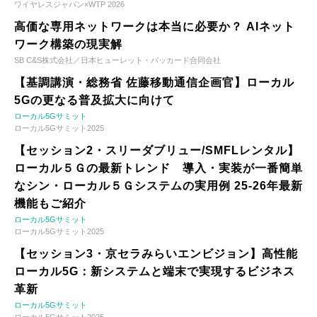
ワイヤレスジャパン×WTP 2026
高価な専用ネットワークは本当に必要か？ AIネット
ワーク構築の現実解
SB C&S株式会社／日本ヒューレット・パッカード合同会社
【基調講演・総務省 佐藤移動通信企画官】ローカル
5Gの更なる普及拡大に向けて
ローカル5Gサミット
ローカル5Gサミット2025
【セッション2・スリーダブリュー/SMFLレンタル】
ローカル５Ｇの最新トレンド 導入・実装が一番簡単
なシン・ローカル５Ｇシステムの実用例 25-26年最新
機能もご紹介
ローカル5Gサミット
ローカル5Gサミット2025
【セッション3・京セラみらいエンビジョン】高性能
ローカル5G：新システムと端末で実現するビジネス
革新
ローカル5Gサミット