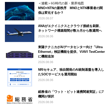
＜連載＞6G時代の新・業界地図
MNO×NTNの新秩序 MNOとNTN事業者の関
係は変化するか？
2026.08.07
ANAがエクイニクスとクラウド接続を刷新、
ネットワーク構築期間が数カ月から数週間へ
2026.08.06
東陽テクニカがAIデータセンター向け「Ultra
Ethernet」検証機能を提供、VIAVI TestCenter
に機能追加
2026.08.06
NRIセキュア、独自開発のAI統制基盤を導入し
たSOCサービスを運用開始
2026.08.06
総務省の「ワット・ビット連携関連実証」に7
機関が採択
2026.08.06