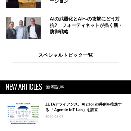
ーション
AIの武器化とAIへの攻撃にどう対
抗? フォーティネットが描く新・
防御戦略
スペシャルトピック一覧
NEW ARTICLES
新着記事
ZETAアライアンス、AIとIoTの共創を推進す
る 「Agentic IoT Lab」を設立
2026.08.07