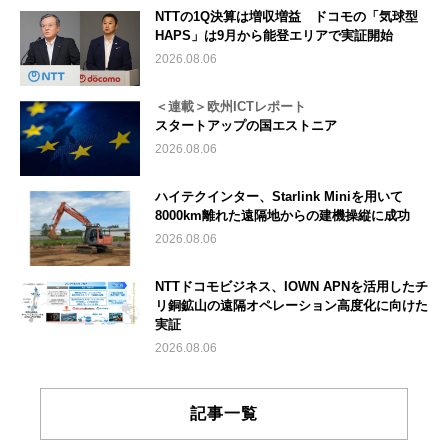
NTTの1Q決算は増収増益 ドコモの「気球型
HAPS」は9月から能登エリアで実証開始
2026.08.06
＜連載＞欧州ICTレポート
スタートアップの国エストニア
2026.08.06
ハイテクインター、Starlink Miniを用いて
8000km離れた遠隔地からの建機操縦に成功
2026.08.06
NTTドコモビジネス、IOWN APNを活用したチ
リ銅鉱山の遠隔オペレーション高度化に向けた
実証
2026.08.06
記事一覧