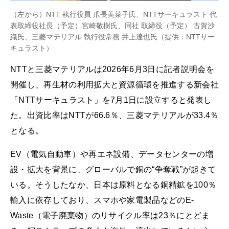
（左から）NTT 執行役員 爪長美菜子氏、NTTサーキュラスト 代
表取締役社長（予定）宮崎敬樹氏、同社 取締役（予定） 古賀沙
織氏、三菱マテリアル 執行役常務 井上達也氏（提供：NTTサー
キュラスト）
NTTと三菱マテリアルは2026年6月3日に記者説明会を
開催し、再生材の利用拡大と資源循環を推進する新会社
「NTTサーキュラスト」を7月1日に設立すると発表し
た。出資比率はNTTが66.6％、三菱マテリアルが33.4％
となる。
EV（電気自動車）や再エネ設備、データセンターの増
設・拡大を背景に、グローバルで銅の“争奪戦”が起きて
いる。そうしたなか、日本は原料となる銅精鉱を100％
輸入に依存しており、スマホや家電製品などのE-
Waste（電子廃棄物）のリサイクル率は23％にとどま