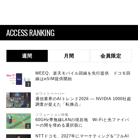
ACCESS RANKING
週間
月間
会員限定
MEEQ、楽天モバイル回線を先行提供 ドコモ回
線はeSIM提供開始
ホワイトペーパー
通信業界のAIトレンド2026 ― NVIDIA 1000社超
調査が捉えた「転換点」
ソリューション特集
60GHz帯無線LANの現在地 Wi-Fiと光ファイバ
ーの間を埋める選択肢に
NTTドコモ、2027年にマーケティングを“フルAI