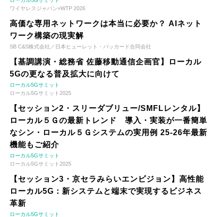
ワイヤレスジャパン×WTP 2026
高価な専用ネットワークは本当に必要か？ AIネット
ワーク構築の現実解
SB C&S株式会社／日本ヒューレット・パッカード合同会社
【基調講演・総務省 佐藤移動通信企画官】ローカル
5Gの更なる普及拡大に向けて
ローカル5Gサミット
ローカル5Gサミット2025
【セッション2・スリーダブリュー/SMFLレンタル】
ローカル５Ｇの最新トレンド 導入・実装が一番簡単
なシン・ローカル５Ｇシステムの実用例 25-26年最新
機能もご紹介
ローカル5Gサミット
ローカル5Gサミット2025
【セッション3・京セラみらいエンビジョン】高性能
ローカル5G：新システムと端末で実現するビジネス
革新
ローカル5Gサミット