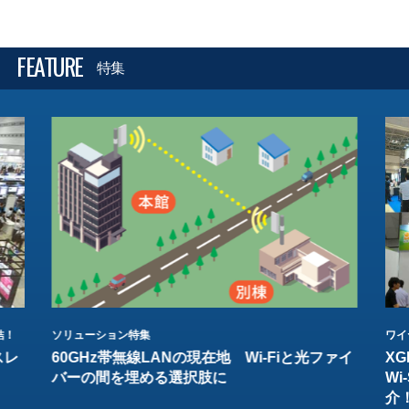
FEATURE
特集
結！
ソリューション特集
ワイ
スレ
60GHz帯無線LANの現在地 Wi-Fiと光ファイ
XG
バーの間を埋める選択肢に
W
介