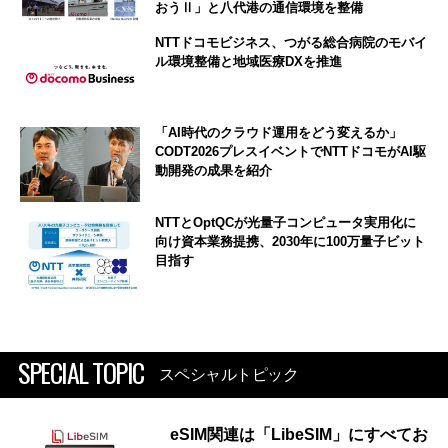
おうⅡ」と八代港の通信環境を整備
NTTドコモビジネス、つがる総合病院のモバイ
ル環境整備と地域医療DXを推進
「AI時代のクラウド運用をどう変えるか」
CODT2026プレスイベントでNTTドコモがAI駆
動開発の成果を紹介
NTTとOptQCが光量子コンピュータ実用化に
向け資本業務提携、2030年に100万量子ビット
目指す
SPECIAL TOPIC
スペシャルトピック
eSIM関連は「LibeSIM」にすべてお