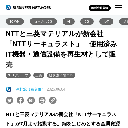
無料会員登録
IOWN
ローカル5G
AI
6G
IoT
通
NTTと三菱マテリアルが新会社
「NTTサーキュラスト」 使用済み
IT機器・通信設備を再生材として販
売
NTTグループ
三菱
脱炭素／省エネ
津野篤（編集部）
2026.06.04
NTTと三菱マテリアルの新会社「NTTサーキュラス
ト」が7月より始動する。銅をはじめとする金属資源