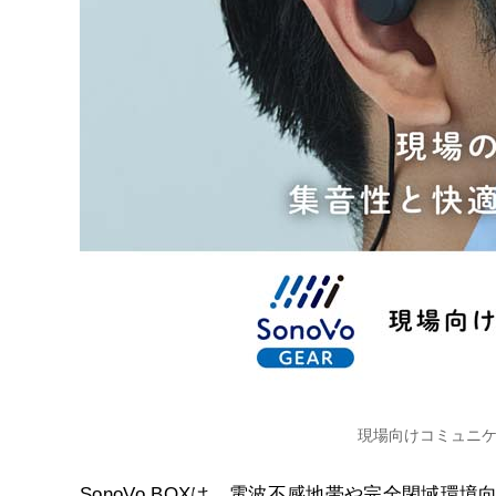
現場向けコミュニケー
SonoVo BOXは、電波不感地帯や完全閉域