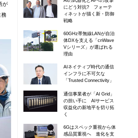
AIの武器化とAIへの攻撃
語が
にどう対抗? フォーテ
ィネットが描く新・防御
業務
戦略
60GHz帯無線LANが自治
体DXを支える「cnWave
Vシリーズ」が選ばれる
理由
AIネイティブ時代の通信
インフラに不可欠な
「Trusted Connectivity」
通信事業者が「AI Grid」
の担い手に AIサービス
収益化の新地平を切り拓
く
6Gはスペック重視から体
感品質重視へ 進化を支