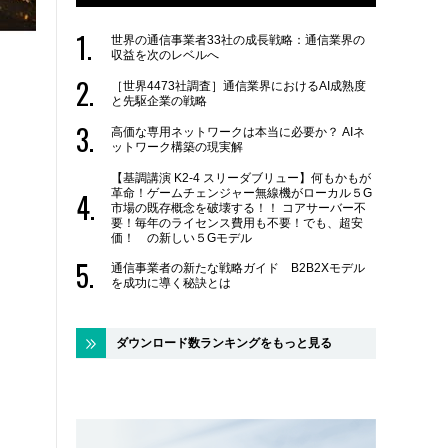
世界の通信事業者33社の成長戦略：通信業界の
収益を次のレベルへ
［世界4473社調査］通信業界におけるAI成熟度
と先駆企業の戦略
高価な専用ネットワークは本当に必要か？ AIネ
ットワーク構築の現実解
【基調講演 K2-4 スリーダブリュー】何もかもが
革命！ゲームチェンジャー無線機がローカル５G
市場の既存概念を破壊する！！ コアサーバー不
要！毎年のライセンス費用も不要！でも、超安
価！ の新しい５Gモデル
通信事業者の新たな戦略ガイド B2B2Xモデル
を成功に導く秘訣とは
ダウンロード数ランキングをもっと見る