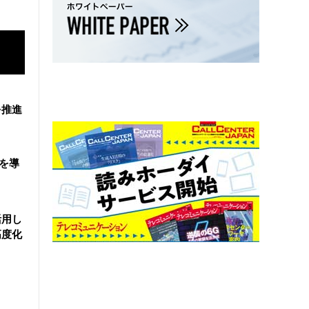
を推進
盤を導
活用し
高度化