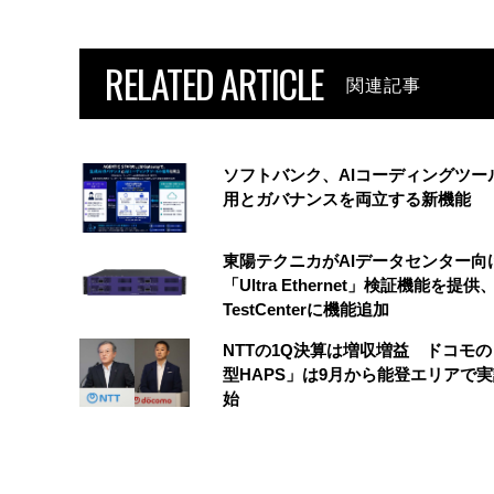
RELATED ARTICLE
関連記事
ソフトバンク、AIコーディングツー
用とガバナンスを両立する新機能
東陽テクニカがAIデータセンター向
「Ultra Ethernet」検証機能を提供、
TestCenterに機能追加
NTTの1Q決算は増収増益 ドコモ
型HAPS」は9月から能登エリアで
始