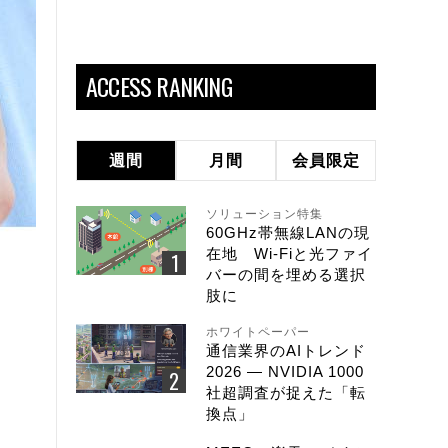
ACCESS RANKING
週間
月間
会員限定
ソリューション特集
60GHz帯無線LANの現
在地 Wi-Fiと光ファイ
バーの間を埋める選択
肢に
ホワイトペーパー
通信業界のAIトレンド
2026 ― NVIDIA 1000
社超調査が捉えた「転
換点」