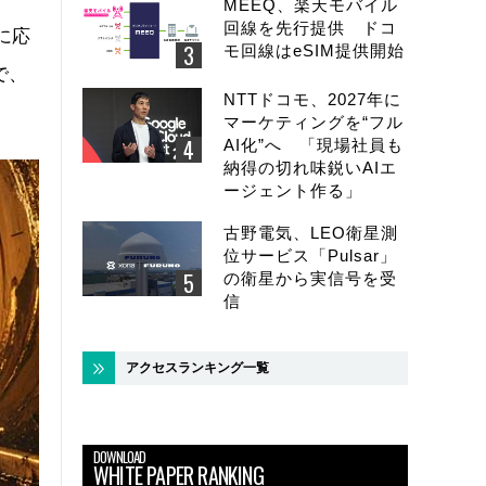
MEEQ、楽天モバイル
回線を先行提供 ドコ
に応
モ回線はeSIM提供開始
で、
NTTドコモ、2027年に
マーケティングを“フル
AI化”へ 「現場社員も
納得の切れ味鋭いAIエ
ージェント作る」
古野電気、LEO衛星測
位サービス「Pulsar」
の衛星から実信号を受
信
アクセスランキング一覧
DOWNLOAD
WHITE PAPER RANKING