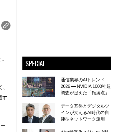
た。
SPECIAL
通信業界のAIトレンド
2026 ― NVIDIA 1000社超
て、
調査が捉えた「転換点」
援す
データ基盤とデジタルツ
インが支えるAI時代の自
律型ネットワーク運用
ュー