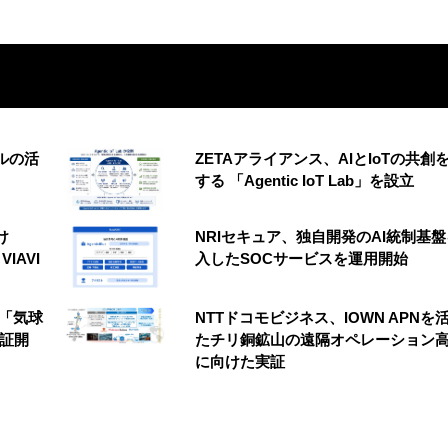
ルの活
ZETAアライアンス、AIとIoTの共創
する 「Agentic IoT Lab」を設立
け
NRIセキュア、独自開発のAI統制基
VIAVI
入したSOCサービスを運用開始
の「気球
NTTドコモビジネス、IOWN APNを
実証開
たチリ銅鉱山の遠隔オペレーション
に向けた実証