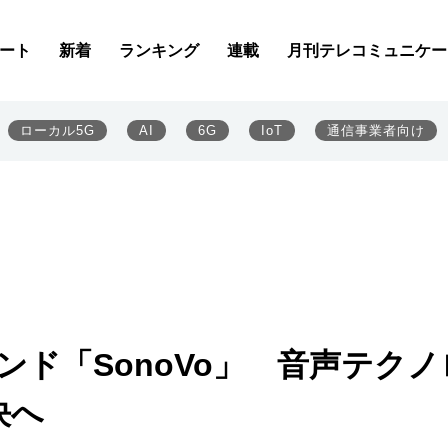
ート
新着
ランキング
連載
月刊テレコミュニケー
ローカル5G
AI
6G
IoT
通信事業者向け
ンド「SonoVo」 音声テクノ
決へ