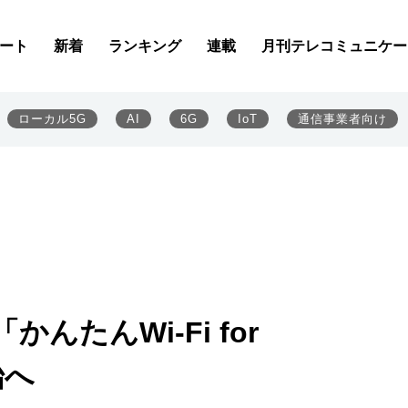
ート
新着
ランキング
連載
月刊テレコミュニケー
ローカル5G
AI
6G
IoT
通信事業者向け
んたんWi-Fi for
始へ