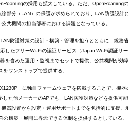
oamingの採用も拡大している。ただ、OpenRoaming
線部分（LAN）の保護が求められており、LAN防護設計
、公共機関の担当部署における課題となっている。
、NTTBPがLAN防護対策の設計・構築・管理を担うとともに、総務
対応したフリーWi-Fiの認証サービス（Japan Wi-Fi認証サ
の機器を含めた運用・監視までセットで提供。公共機関が効
ービスをワンストップで提供する。
-X1230P」に独自ファームウェアを搭載することで、機器
に対応した他メーカーのAPでも、LAN防護対策などを提供可
、機器設置から設定・運用サポートまでを包括的に支援。
-Fiの構築・展開に専念できる体制を提供するとしている。