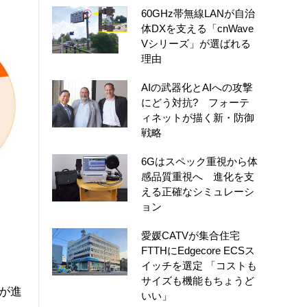
60GHz帯無線LANが自治
体DXを支える「cnWave
Vシリーズ」が選ばれる
理由
AIの武器化とAIへの攻撃
にどう対抗? フォーテ
ィネットが描く新・防御
戦略
6Gはスペック重視から体
感品質重視へ 進化を支
える正確なシミュレーシ
ョン
愛媛CATVが集合住宅
FTTHにEdgecore ECSス
イッチを選定 「コストも
サイズも機能もちょうど
が進
いい」