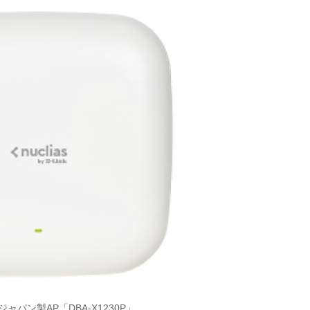
ャパン製AP「DBA-X1230P」