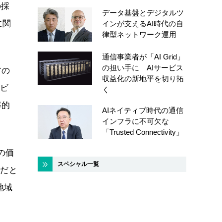
の採
データ基盤とデジタルツ
に関
インが支えるAI時代の自
律型ネットワーク運用
通信事業者が「AI Grid」
の担い手に AIサービス
省の
収益化の新地平を切り拓
ービ
く
率的
AIネイティブ時代の通信
インフラに不可欠な
「Trusted Connectivity」
の価
スペシャル一覧
能だと
地域