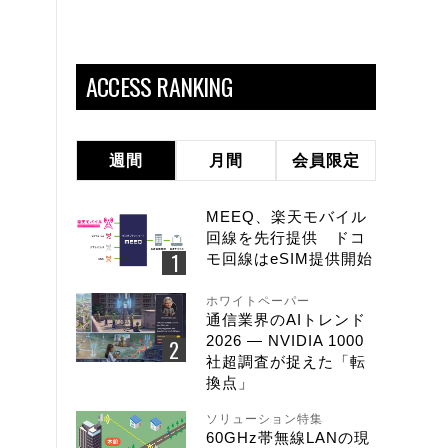
ACCESS RANKING
週間
月間
会員限定
MEEQ、楽天モバイル
回線を先行提供 ドコ
モ回線はeSIM提供開始
ホワイトペーパー
通信業界のAIトレンド
2026 ― NVIDIA 1000
社超調査が捉えた「転
換点」
ソリューション特集
60GHz帯無線LANの現