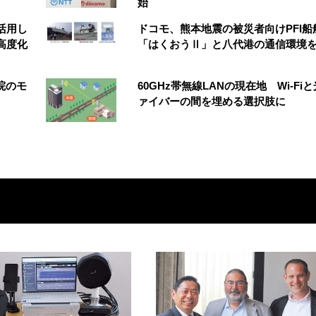
始
を活用し
ドコモ、熊本地震の被災者向けPFI船
高度化
「はくおうⅡ」と八代港の通信環境
院のモ
60GHz帯無線LANの現在地 Wi-Fi
ァイバーの間を埋める選択肢に