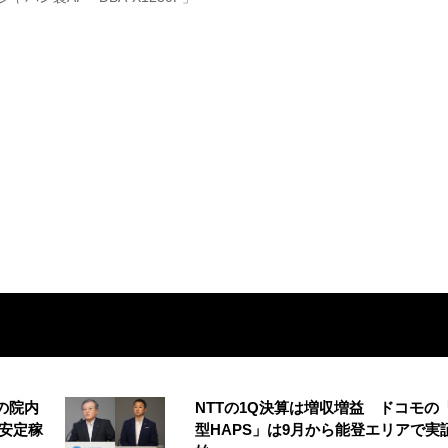
の院内
NTTの1Q決算は増収増益 ドコモの
安定稼
型HAPS」は9月から能登エリアで実