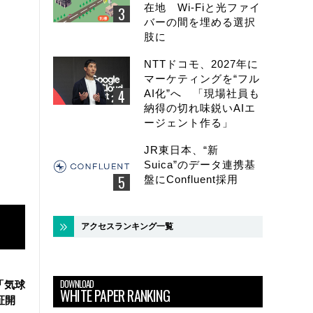
在地 Wi-Fiと光ファイ
バーの間を埋める選択
肢に
NTTドコモ、2027年に
マーケティングを“フル
AI化”へ 「現場社員も
納得の切れ味鋭いAIエ
ージェント作る」
JR東日本、“新
Suica”のデータ連携基
盤にConfluent採用
アクセスランキング一覧
DOWNLOAD
「気球
WHITE PAPER RANKING
証開