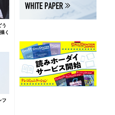
どう
が描く
ンフ