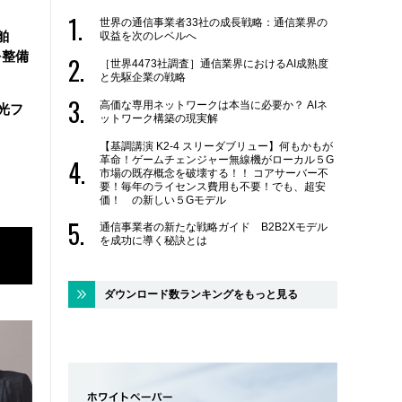
世界の通信事業者33社の成長戦略：通信業界の
舶
収益を次のレベルへ
を整備
［世界4473社調査］通信業界におけるAI成熟度
と先駆企業の戦略
高価な専用ネットワークは本当に必要か？ AIネ
と光フ
ットワーク構築の現実解
【基調講演 K2-4 スリーダブリュー】何もかもが
革命！ゲームチェンジャー無線機がローカル５G
市場の既存概念を破壊する！！ コアサーバー不
要！毎年のライセンス費用も不要！でも、超安
価！ の新しい５Gモデル
通信事業者の新たな戦略ガイド B2B2Xモデル
を成功に導く秘訣とは
ダウンロード数ランキングをもっと見る