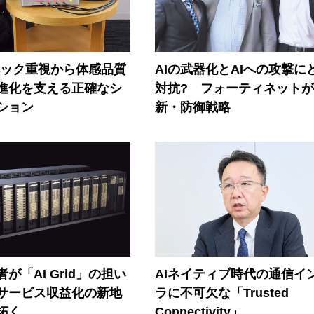
ペック重視から体感品質
AIの武器化とAIへの攻撃に
進化を支える正確なシ
対抗? フォーティネット
ション
新・防御戦略
が「AI Grid」の担い
AIネイティブ時代の通信イ
Iサービス収益化の新地
ラに不可欠な「Trusted
拓く
Connectivity」