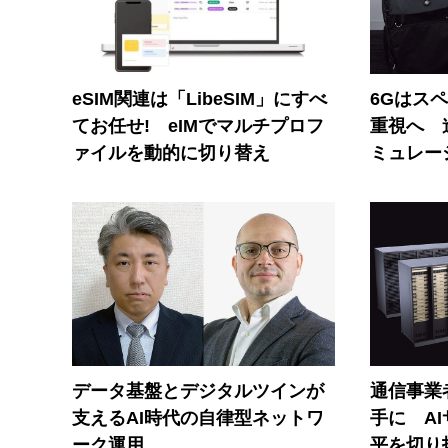
eSIM関連は「LibeSIM」にすべ
6Gはス
てお任せ! eIMでマルチプロフ
重視へ 
ァイルを動的に切り替え
ミュレー
データ基盤とデジタルツインが
通信事業者
支えるAI時代の自律型ネットワ
手に A
ーク運用
平を切り