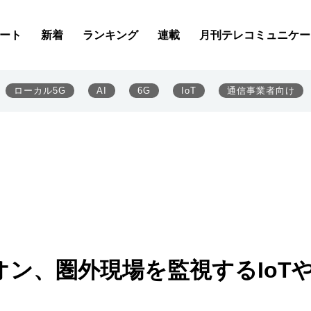
ート
新着
ランキング
連載
月刊テレコミュニケー
ローカル5G
AI
6G
IoT
通信事業者向け
オン、圏外現場を監視するIoT