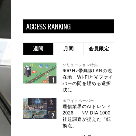
ACCESS RANKING
週間
月間
会員限定
ソリューション特集
60GHz帯無線LANの現
在地 Wi-Fiと光ファイ
バーの間を埋める選択
肢に
ホワイトペーパー
通信業界のAIトレンド
2026 ― NVIDIA 1000
社超調査が捉えた「転
換点」