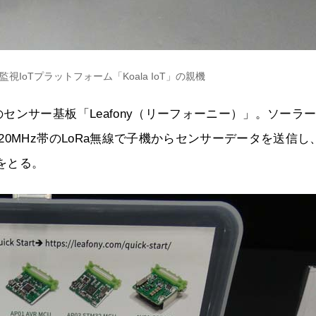
IoTプラットフォーム「Koala IoT」の親機
ンサー基板「Leafony（リーフォーニー）」。ソーラ
0MHz帯のLoRa無線で子機からセンサーデータを送信し
成をとる。