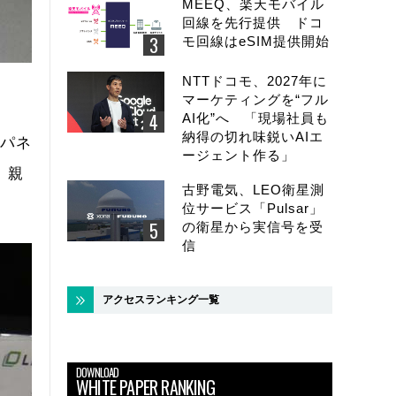
MEEQ、楽天モバイル
回線を先行提供 ドコ
モ回線はeSIM提供開始
NTTドコモ、2027年に
マーケティングを“フル
AI化”へ 「現場社員も
納得の切れ味鋭いAIエ
ーパネ
ージェント作る」
、親
古野電気、LEO衛星測
位サービス「Pulsar」
の衛星から実信号を受
信
アクセスランキング一覧
DOWNLOAD
WHITE PAPER RANKING