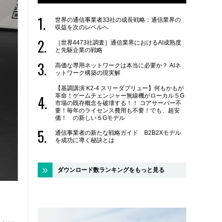
世界の通信事業者33社の成長戦略：通信業界の
収益を次のレベルへ
［世界4473社調査］通信業界におけるAI成熟度
と先駆企業の戦略
高価な専用ネットワークは本当に必要か？ AIネ
ットワーク構築の現実解
【基調講演 K2-4 スリーダブリュー】何もかもが
革命！ゲームチェンジャー無線機がローカル５G
市場の既存概念を破壊する！！ コアサーバー不
要！毎年のライセンス費用も不要！でも、超安
価！ の新しい５Gモデル
通信事業者の新たな戦略ガイド B2B2Xモデル
を成功に導く秘訣とは
ダウンロード数ランキングをもっと見る