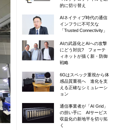
的に切り替え
AIネイティブ時代の通信
インフラに不可欠な
「Trusted Connectivity」
AIの武器化とAIへの攻撃
にどう対抗? フォーテ
ィネットが描く新・防御
戦略
6Gはスペック重視から体
感品質重視へ 進化を支
える正確なシミュレーシ
ョン
通信事業者が「AI Grid」
の担い手に AIサービス
収益化の新地平を切り拓
く