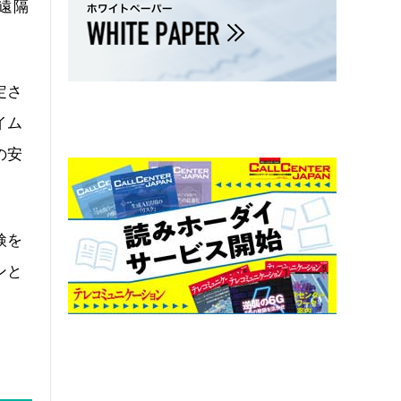
遠隔
定さ
イム
の安
検を
ンと