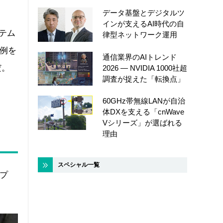
データ基盤とデジタルツ
インが支えるAI時代の自
テム
律型ネットワーク運用
例を
通信業界のAIトレンド
だ。
2026 ― NVIDIA 1000社超
調査が捉えた「転換点」
60GHz帯無線LANが自治
体DXを支える「cnWave
Vシリーズ」が選ばれる
理由
スペシャル一覧
プ