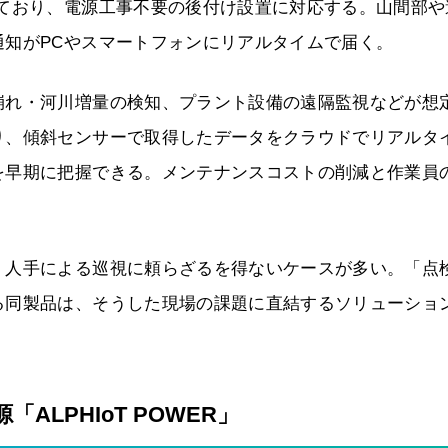
しており、電源工事不要の後付け設置に対応する。山間部や
通知がPCやスマートフォンにリアルタイムで届く。
崩れ・河川増量の検知、プラント設備の遠隔監視などが想
り、傾斜センサーで取得したデータをクラウドでリアルタ
を早期に把握できる。メンテナンスコストの削減と作業員
、人手による巡視に頼らざるを得ないケースが多い。「点
る同製品は、そうした現場の課題に直結するソリューショ
ALPHIoT POWER」