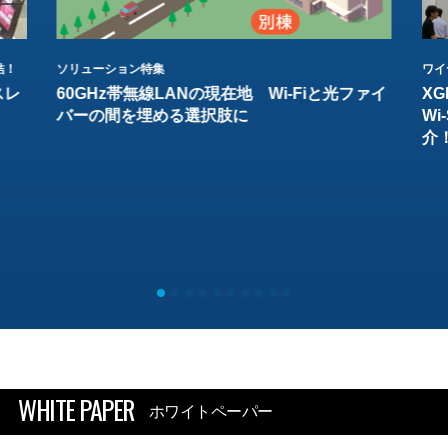
結！
ソリューション特集
ワイ
スレ
60GHz帯無線LANの現在地 Wi-Fiと光ファイ
XG
バーの間を埋める選択肢に
W
介
WHITE PAPER
ホワイトペーパー