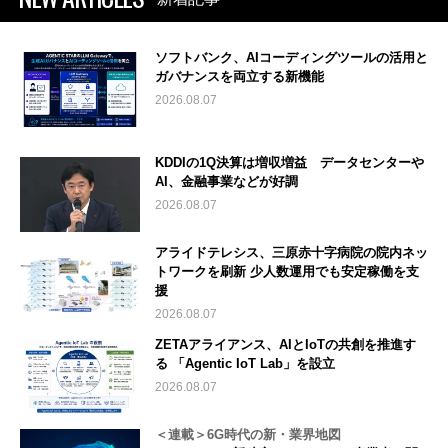
ソフトバンク、AIコーディングツールの活用と
ガバナンスを両立する新機能
2026.08.07
KDDIの1Q決算は増収増益 データセンターや
AI、金融事業などが好調
2026.08.07
アライドテレシス、三原赤十字病院の院内ネッ
トワークを刷新 少人数運用でも安定稼働を支
援
2026.08.07
ZETAアライアンス、AIとIoTの共創を推進す
る 「Agentic IoT Lab」を設立
2026.08.07
＜連載＞6G時代の新・業界地図