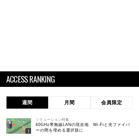
ACCESS RANKING
週間
月間
会員限定
ソリューション特集
60GHz帯無線LANの現在地 Wi-Fiと光ファイバ
ーの間を埋める選択肢に