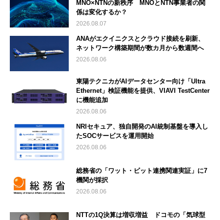
MNO×NTNの新秩序 MNOとNTN事業者の関
係は変化するか？
2026.08.07
ANAがエクイニクスとクラウド接続を刷新、
ネットワーク構築期間が数カ月から数週間へ
2026.08.06
東陽テクニカがAIデータセンター向け「Ultra
Ethernet」検証機能を提供、VIAVI TestCenter
に機能追加
2026.08.06
NRIセキュア、独自開発のAI統制基盤を導入し
たSOCサービスを運用開始
2026.08.06
総務省の「ワット・ビット連携関連実証」に7
機関が採択
2026.08.06
NTTの1Q決算は増収増益 ドコモの「気球型