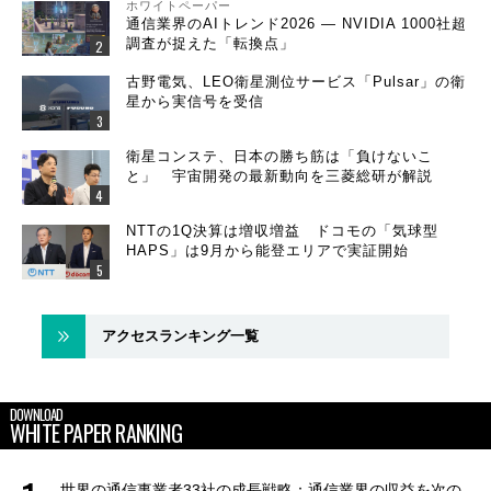
ホワイトペーパー
通信業界のAIトレンド2026 ― NVIDIA 1000社超
調査が捉えた「転換点」
古野電気、LEO衛星測位サービス「Pulsar」の衛
星から実信号を受信
衛星コンステ、日本の勝ち筋は「負けないこ
と」 宇宙開発の最新動向を三菱総研が解説
NTTの1Q決算は増収増益 ドコモの「気球型
HAPS」は9月から能登エリアで実証開始
アクセスランキング一覧
DOWNLOAD
WHITE PAPER RANKING
世界の通信事業者33社の成長戦略：通信業界の収益を次の