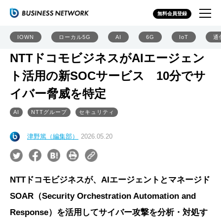
無料会員登録
IOWN
ローカル5G
AI
6G
IoT
通
NTTドコモビジネスがAIエージェン
ト活用の新SOCサービス 10分でサ
イバー脅威を特定
AI
NTTグループ
セキュリティ
津野篤（編集部）
2026.05.20
NTTドコモビジネスが、AIエージェントとマネージド
SOAR（Security Orchestration Automation and
Response）を活用してサイバー攻撃を分析・対処す