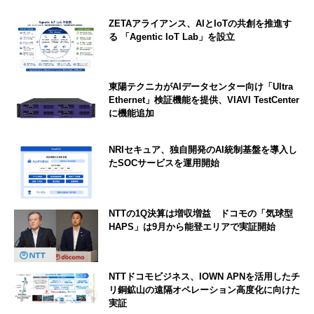
ZETAアライアンス、AIとIoTの共創を推進す
る 「Agentic IoT Lab」を設立
東陽テクニカがAIデータセンター向け「Ultra
Ethernet」検証機能を提供、VIAVI TestCenter
に機能追加
NRIセキュア、独自開発のAI統制基盤を導入し
たSOCサービスを運用開始
NTTの1Q決算は増収増益 ドコモの「気球型
HAPS」は9月から能登エリアで実証開始
NTTドコモビジネス、IOWN APNを活用したチ
リ銅鉱山の遠隔オペレーション高度化に向けた
実証