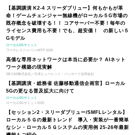
【基調講演 K2-4 スリーダブリュー】何もかもが革
命！ゲームチェンジャー無線機がローカル５G市場の
既存概念を破壊する！！ コアサーバー不要！毎年の
ライセンス費用も不要！でも、超安価！ の新しい５
Gモデル
ローカル5Gサミット
ワイヤレスジャパン×WTP 2026
高価な専用ネットワークは本当に必要か？ AIネット
ワーク構築の現実解
SB C&S株式会社／日本ヒューレット・パッカード合同会社
【基調講演・総務省 佐藤移動通信企画官】ローカル
5Gの更なる普及拡大に向けて
ローカル5Gサミット
ローカル5Gサミット2025
【セッション2・スリーダブリュー/SMFLレンタル】
ローカル５Ｇの最新トレンド 導入・実装が一番簡単
なシン・ローカル５Ｇシステムの実用例 25-26年最新
機能もご紹介