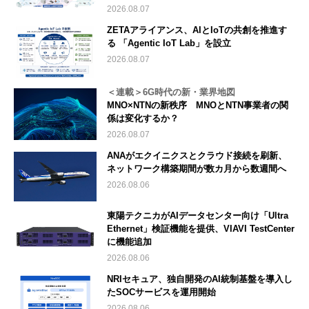
2026.08.07
ZETAアライアンス、AIとIoTの共創を推進す
る 「Agentic IoT Lab」を設立
2026.08.07
＜連載＞6G時代の新・業界地図
MNO×NTNの新秩序 MNOとNTN事業者の関
係は変化するか？
2026.08.07
ANAがエクイニクスとクラウド接続を刷新、
ネットワーク構築期間が数カ月から数週間へ
2026.08.06
東陽テクニカがAIデータセンター向け「Ultra
Ethernet」検証機能を提供、VIAVI TestCenter
に機能追加
2026.08.06
NRIセキュア、独自開発のAI統制基盤を導入し
たSOCサービスを運用開始
2026.08.06