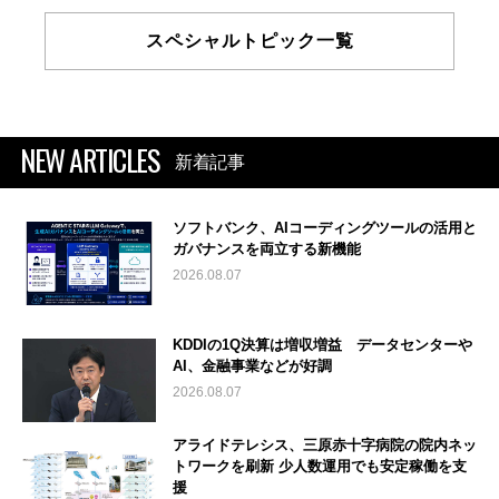
スペシャルトピック一覧
NEW ARTICLES
新着記事
ソフトバンク、AIコーディングツールの活用と
ガバナンスを両立する新機能
2026.08.07
KDDIの1Q決算は増収増益 データセンターや
AI、金融事業などが好調
2026.08.07
アライドテレシス、三原赤十字病院の院内ネッ
トワークを刷新 少人数運用でも安定稼働を支
援