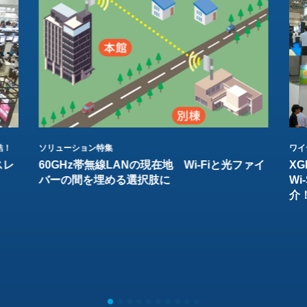
結！
ソリューション特集
ワイ
スレ
60GHz帯無線LANの現在地 Wi-Fiと光ファイ
XG
バーの間を埋める選択肢に
W
介