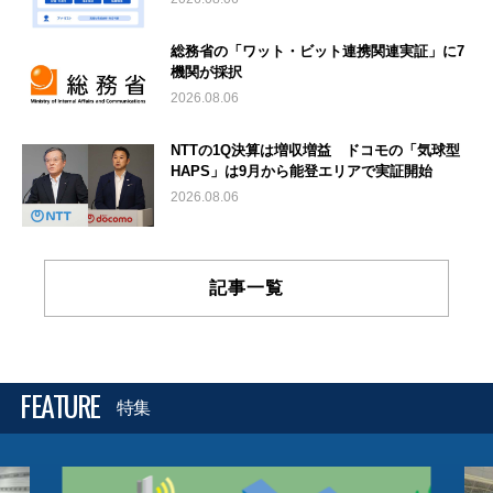
総務省の「ワット・ビット連携関連実証」に7
機関が採択
2026.08.06
NTTの1Q決算は増収増益 ドコモの「気球型
HAPS」は9月から能登エリアで実証開始
2026.08.06
記事一覧
FEATURE
特集