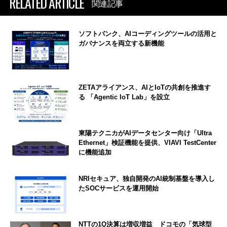
RELATED ARTICLE
関連記事
ソフトバンク、AIコーディングツールの活用と
ガバナンスを両立する新機能
ZETAアライアンス、AIとIoTの共創を推進す
る 「Agentic IoT Lab」を設立
東陽テクニカがAIデータセンター向け「Ultra
Ethernet」検証機能を提供、VIAVI TestCenter
に機能追加
NRIセキュア、独自開発のAI統制基盤を導入し
たSOCサービスを運用開始
NTTの1Q決算は増収増益 ドコモの「気球型