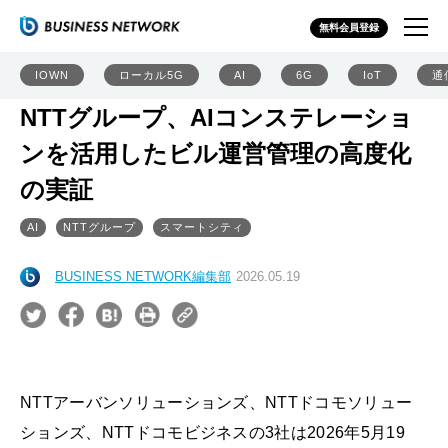
無料会員登録
IOWN
ローカル5G
AI
6G
IoT
通
NTTグループ、AIコンステレーショ
ンを活用したビル運営管理の高度化
の実証
AI
NTTグループ
スマートシティ
BUSINESS NETWORK編集部
2026.05.19
NTTアーバンソリューションズ、NTTドコモソリュー
ションズ、NTTドコモビジネスの3社は2026年5月19