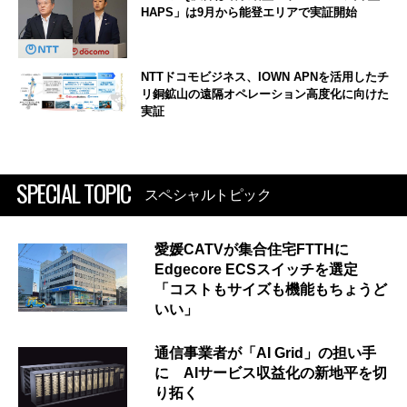
HAPS」は9月から能登エリアで実証開始
NTTドコモビジネス、IOWN APNを活用したチ
リ銅鉱山の遠隔オペレーション高度化に向けた
実証
SPECIAL TOPIC
スペシャルトピック
愛媛CATVが集合住宅FTTHに
Edgecore ECSスイッチを選定
「コストもサイズも機能もちょうど
いい」
通信事業者が「AI Grid」の担い手
に AIサービス収益化の新地平を切
り拓く