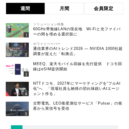
週間
月間
会員限定
ソリューション特集
60GHz帯無線LANの現在地 Wi-Fiと光ファイバ
ーの間を埋める選択肢に
ホワイトペーパー
通信業界のAIトレンド2026 ― NVIDIA 1000社超
調査が捉えた「転換点」
MEEQ、楽天モバイル回線を先行提供 ドコモ回
線はeSIM提供開始
NTTドコモ、2027年にマーケティングを“フルAI
化”へ 「現場社員も納得の切れ味鋭いAIエージ
ェント作る」
古野電気、LEO衛星測位サービス「Pulsar」の衛
星から実信号を受信