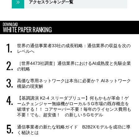
アクセスランキング一覧
DOWNLOAD
WHITE PAPER RANKING
世界の通信事業者33社の成長戦略：通信業界の収益を次の
レベルへ
［世界4473社調査］通信業界におけるAI成熟度と先駆企業
の戦略
高価な専用ネットワークは本当に必要か？ AIネットワーク
構築の現実解
【基調講演 K2-4 スリーダブリュー】何もかもが革命！ゲ
ームチェンジャー無線機がローカル５G市場の既存概念を
破壊する！！ コアサーバー不要！毎年のライセンス費用も
不要！でも、超安価！ の新しい５Gモデル
通信事業者の新たな戦略ガイド B2B2Xモデルを成功に導
く秘訣とは