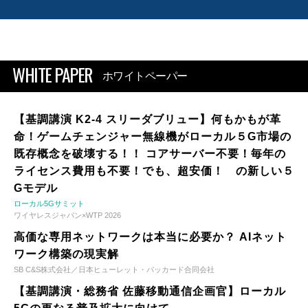
WHITE PAPER
ホワイトペーパー
【基調講演 K2-4 スリーダブリュー】何もかもが革
命！ゲームチェンジャー無線機がローカル５G市場の
既存概念を破壊する！！ コアサーバー不要！毎年の
ライセンス費用も不要！でも、超安価！ の新しい５
Gモデル
ローカル5Gサミット
ワイヤレスジャパン×WTP 2026
高価な専用ネットワークは本当に必要か？ AIネット
ワーク構築の現実解
SB C&S株式会社／日本ヒューレット・パッカード合同会社
【基調講演・総務省 佐藤移動通信企画官】ローカル