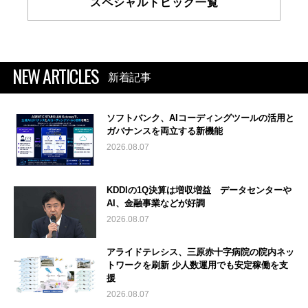
スペシャルトピック一覧
NEW ARTICLES
新着記事
ソフトバンク、AIコーディングツールの活用と
ガバナンスを両立する新機能
2026.08.07
KDDIの1Q決算は増収増益 データセンターや
AI、金融事業などが好調
2026.08.07
アライドテレシス、三原赤十字病院の院内ネッ
トワークを刷新 少人数運用でも安定稼働を支
援
2026.08.07