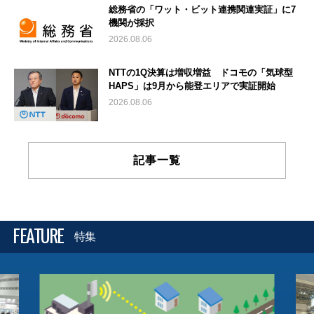
総務省の「ワット・ビット連携関連実証」に7
機関が採択
2026.08.06
NTTの1Q決算は増収増益 ドコモの「気球型
HAPS」は9月から能登エリアで実証開始
2026.08.06
記事一覧
FEATURE
特集