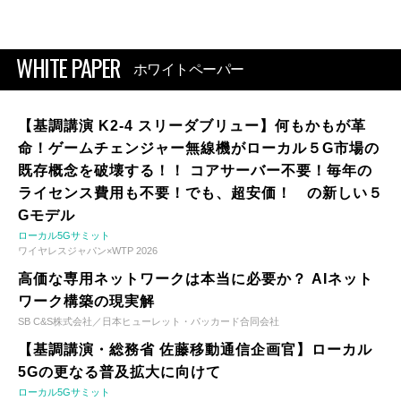
WHITE PAPER
ホワイトペーパー
【基調講演 K2-4 スリーダブリュー】何もかもが革
命！ゲームチェンジャー無線機がローカル５G市場の
既存概念を破壊する！！ コアサーバー不要！毎年の
ライセンス費用も不要！でも、超安価！ の新しい５
Gモデル
ローカル5Gサミット
ワイヤレスジャパン×WTP 2026
高価な専用ネットワークは本当に必要か？ AIネット
ワーク構築の現実解
SB C&S株式会社／日本ヒューレット・パッカード合同会社
【基調講演・総務省 佐藤移動通信企画官】ローカル
5Gの更なる普及拡大に向けて
ローカル5Gサミット