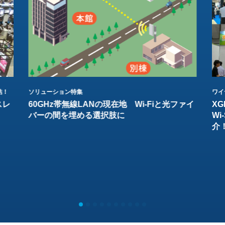
結！
ソリューション特集
ワイ
スレ
60GHz帯無線LANの現在地 Wi-Fiと光ファイ
XG
バーの間を埋める選択肢に
W
介