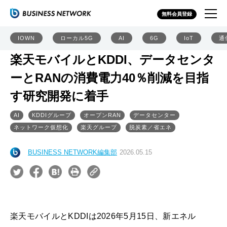
無料会員登録
IOWN
ローカル5G
AI
6G
IoT
通
楽天モバイルとKDDI、データセンタ
ーとRANの消費電力40％削減を目指
す研究開発に着手
AI
KDDIグループ
オープンRAN
データセンター
ネットワーク仮想化
楽天グループ
脱炭素／省エネ
BUSINESS NETWORK編集部
2026.05.15
楽天モバイルとKDDIは2026年5月15日、新エネル