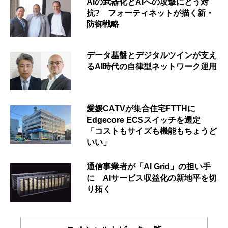
AIの武器化とAIへの攻撃にどう対
抗? フォーティネットが描く新・
防御戦略
データ基盤とデジタルツインが支え
るAI時代の自律型ネットワーク運用
愛媛CATVが集合住宅FTTHに
Edgecore ECSスイッチを選定
「コストもサイズも機能もちょうど
いい」
通信事業者が「AI Grid」の担い手
に AIサービス収益化の新地平を切
り拓く