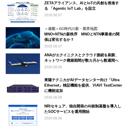
ZETAアライアンス、AIとIoTの共創を推進す
る 「Agentic IoT Lab」を設立
2026.08.07
＜連載＞6G時代の新・業界地図
MNO×NTNの新秩序 MNOとNTN事業者の関
係は変化するか？
2026.08.07
ANAがエクイニクスとクラウド接続を刷新、
ネットワーク構築期間が数カ月から数週間へ
2026.08.06
東陽テクニカがAIデータセンター向け「Ultra
Ethernet」検証機能を提供、VIAVI TestCenter
に機能追加
2026.08.06
NRIセキュア、独自開発のAI統制基盤を導入し
たSOCサービスを運用開始
2026.08.06