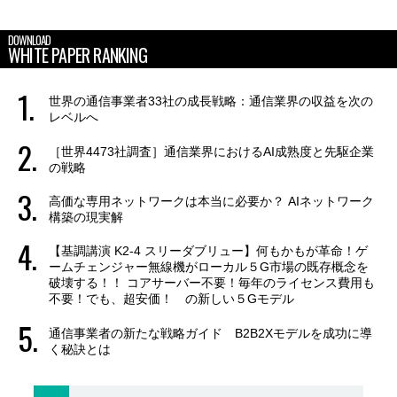
DOWNLOAD
WHITE PAPER RANKING
世界の通信事業者33社の成長戦略：通信業界の収益を次の
レベルへ
［世界4473社調査］通信業界におけるAI成熟度と先駆企業
の戦略
高価な専用ネットワークは本当に必要か？ AIネットワーク
構築の現実解
【基調講演 K2-4 スリーダブリュー】何もかもが革命！ゲ
ームチェンジャー無線機がローカル５G市場の既存概念を
破壊する！！ コアサーバー不要！毎年のライセンス費用も
不要！でも、超安価！ の新しい５Gモデル
通信事業者の新たな戦略ガイド B2B2Xモデルを成功に導
く秘訣とは