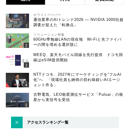
ホワイトペーパー
通信業界のAIトレンド2026 ― NVIDIA 1000社超
調査が捉えた「転換点」
ソリューション特集
60GHz帯無線LANの現在地 Wi-Fiと光ファイバ
ーの間を埋める選択肢に
MEEQ、楽天モバイル回線を先行提供 ドコモ回
線はeSIM提供開始
NTTドコモ、2027年にマーケティングを“フルAI
化”へ 「現場社員も納得の切れ味鋭いAIエージ
ェント作る」
古野電気、LEO衛星測位サービス「Pulsar」の衛
星から実信号を受信
アクセスランキング一覧