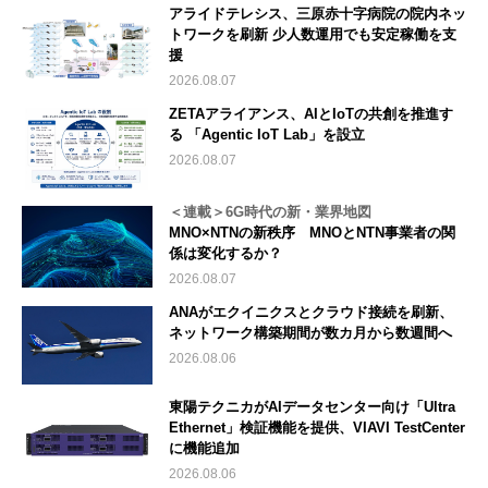
アライドテレシス、三原赤十字病院の院内ネッ
トワークを刷新 少人数運用でも安定稼働を支
援
2026.08.07
ZETAアライアンス、AIとIoTの共創を推進す
る 「Agentic IoT Lab」を設立
2026.08.07
＜連載＞6G時代の新・業界地図
MNO×NTNの新秩序 MNOとNTN事業者の関
係は変化するか？
2026.08.07
ANAがエクイニクスとクラウド接続を刷新、
ネットワーク構築期間が数カ月から数週間へ
2026.08.06
東陽テクニカがAIデータセンター向け「Ultra
Ethernet」検証機能を提供、VIAVI TestCenter
に機能追加
2026.08.06