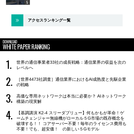
アクセスランキング一覧
DOWNLOAD
WHITE PAPER RANKING
世界の通信事業者33社の成長戦略：通信業界の収益を次の
レベルへ
［世界4473社調査］通信業界におけるAI成熟度と先駆企業
の戦略
高価な専用ネットワークは本当に必要か？ AIネットワーク
構築の現実解
【基調講演 K2-4 スリーダブリュー】何もかもが革命！ゲ
ームチェンジャー無線機がローカル５G市場の既存概念を
破壊する！！ コアサーバー不要！毎年のライセンス費用も
不要！でも、超安価！ の新しい５Gモデル