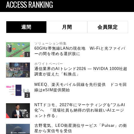
ACCESS RANKING
週間
月間
会員限定
ソリューション特集
60GHz帯無線LANの現在地 Wi-Fiと光ファイバ
ーの間を埋める選択肢に
ホワイトペーパー
通信業界のAIトレンド2026 ― NVIDIA 1000社超
調査が捉えた「転換点」
MEEQ、楽天モバイル回線を先行提供 ドコモ回
線はeSIM提供開始
NTTドコモ、2027年にマーケティングを“フルAI
化”へ 「現場社員も納得の切れ味鋭いAIエージ
ェント作る」
古野電気、LEO衛星測位サービス「Pulsar」の衛
星から実信号を受信