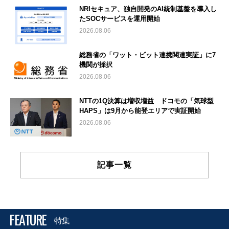
NRIセキュア、独自開発のAI統制基盤を導入し
たSOCサービスを運用開始
2026.08.06
総務省の「ワット・ビット連携関連実証」に7
機関が採択
2026.08.06
NTTの1Q決算は増収増益 ドコモの「気球型
HAPS」は9月から能登エリアで実証開始
2026.08.06
記事一覧
FEATURE
特集