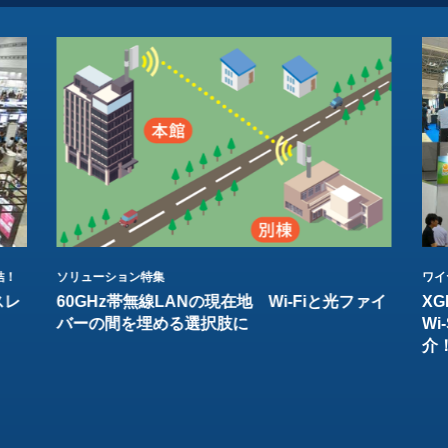
結！
ソリューション特集
ワイ
スレ
60GHz帯無線LANの現在地 Wi-Fiと光ファイ
XG
バーの間を埋める選択肢に
W
介