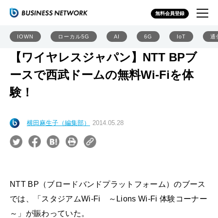
無料会員登録
IOWN
ローカル5G
AI
6G
IoT
通
【ワイヤレスジャパン】NTT BPブ
ースで西武ドームの無料Wi-Fiを体
験！
横田麻生子（編集部）
2014.05.28
NTT BP（ブロードバンドプラットフォーム）のブース
では、「スタジアムWi-Fi ～Lions Wi-Fi 体験コーナー
～」が賑わっていた。