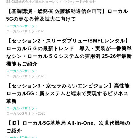
SB C&S株式会社／日本ヒューレット・パッカード合同会社
【基調講演・総務省 佐藤移動通信企画官】ローカル
5Gの更なる普及拡大に向けて
ローカル5Gサミット
ローカル5Gサミット2025
【セッション2・スリーダブリュー/SMFLレンタル】
ローカル５Ｇの最新トレンド 導入・実装が一番簡単
なシン・ローカル５Ｇシステムの実用例 25-26年最新
機能もご紹介
ローカル5Gサミット
ローカル5Gサミット2025
【セッション3・京セラみらいエンビジョン】高性能
ローカル5G：新システムと端末で実現するビジネス
革新
ローカル5Gサミット
ローカル5Gサミット2025
【iD】ローカル5G基地局 All-In-One、次世代機種の
ご紹介
ローカル5Gサミット