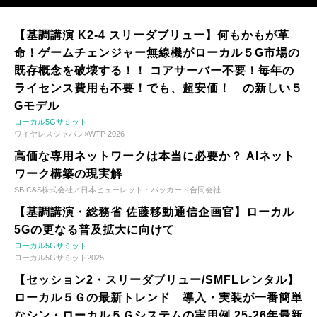
【基調講演 K2-4 スリーダブリュー】何もかもが革
命！ゲームチェンジャー無線機がローカル５G市場の
既存概念を破壊する！！ コアサーバー不要！毎年の
ライセンス費用も不要！でも、超安価！ の新しい５
Gモデル
ローカル5Gサミット
ワイヤレスジャパン×WTP 2026
高価な専用ネットワークは本当に必要か？ AIネット
ワーク構築の現実解
SB C&S株式会社／日本ヒューレット・パッカード合同会社
【基調講演・総務省 佐藤移動通信企画官】ローカル
5Gの更なる普及拡大に向けて
ローカル5Gサミット
ローカル5Gサミット2025
【セッション2・スリーダブリュー/SMFLレンタル】
ローカル５Ｇの最新トレンド 導入・実装が一番簡単
なシン・ローカル５Ｇシステムの実用例 25-26年最新