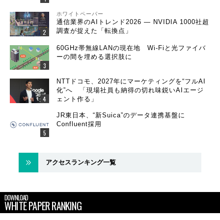
ホワイトペーパー
通信業界のAIトレンド2026 ― NVIDIA 1000社超
調査が捉えた「転換点」
60GHz帯無線LANの現在地 Wi-Fiと光ファイバ
ーの間を埋める選択肢に
NTTドコモ、2027年にマーケティングを“フルAI
化”へ 「現場社員も納得の切れ味鋭いAIエージ
ェント作る」
JR東日本、“新Suica”のデータ連携基盤に
Confluent採用
アクセスランキング一覧
DOWNLOAD
WHITE PAPER RANKING