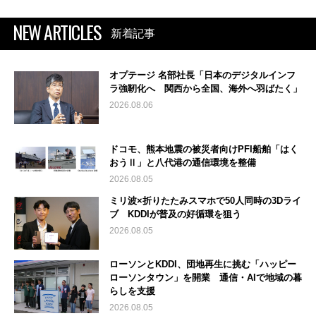
NEW ARTICLES
新着記事
オプテージ 名部社長「日本のデジタルインフ
ラ強靭化へ 関西から全国、海外へ羽ばたく」
2026.08.06
ドコモ、熊本地震の被災者向けPFI船舶「はく
おうⅡ」と八代港の通信環境を整備
2026.08.05
ミリ波×折りたたみスマホで50人同時の3Dライ
ブ KDDIが普及の好循環を狙う
2026.08.05
ローソンとKDDI、団地再生に挑む「ハッピー
ローソンタウン」を開業 通信・AIで地域の暮
らしを支援
2026.08.05