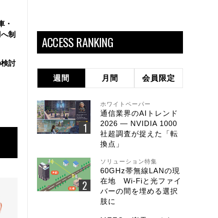
車・
用へ制
ACCESS RANKING
の検討
週間
月間
会員限定
ホワイトペーパー
通信業界のAIトレンド
2026 ― NVIDIA 1000
社超調査が捉えた「転
換点」
ソリューション特集
60GHz帯無線LANの現
在地 Wi-Fiと光ファイ
バーの間を埋める選択
肢に