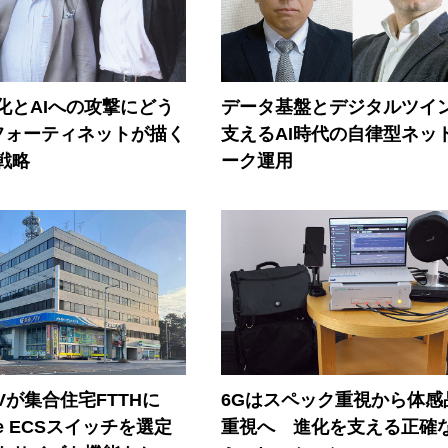
器化とAIへの攻撃にどう
データ基盤とデジタルツイ
フォーティネットが描く
支えるAI時代の自律型ネッ
戦略
ーク運用
Vが集合住宅FTTHに
6Gはスペック重視から体感
ore ECSスイッチを選定
重視へ 進化を支える正確