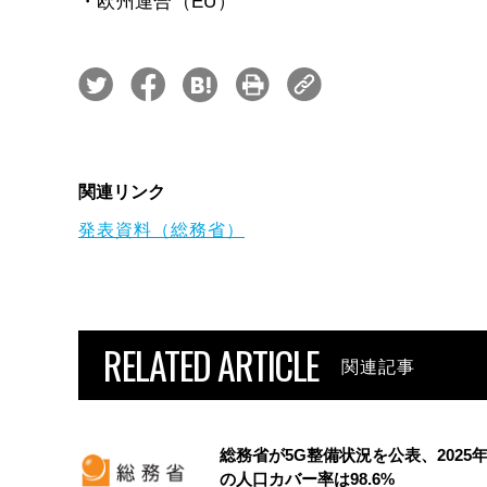
・欧州連合（EU）
関連リンク
発表資料（総務省）
RELATED ARTICLE
関連記事
総務省が5G整備状況を公表、2025
の人口カバー率は98.6%