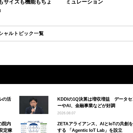
もサイズも機能もちょ
ミュレーション
」
シャルトピック一覧
ルの活
KDDIの1Q決算は増収増益 データセ
ーやAI、金融事業などが好調
2026.08.07
の院内
ZETAアライアンス、AIとIoTの共創
安定稼
する 「Agentic IoT Lab」を設立