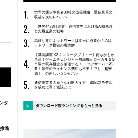
世界の通信事業者33社の成長戦略：通信業界の
収益を次のレベルへ
［世界4473社調査］通信業界におけるAI成熟度
と先駆企業の戦略
高価な専用ネットワークは本当に必要か？ AIネ
ットワーク構築の現実解
【基調講演 K2-4 スリーダブリュー】何もかもが
革命！ゲームチェンジャー無線機がローカル５G
市場の既存概念を破壊する！！ コアサーバー不
要！毎年のライセンス費用も不要！でも、超安
価！ の新しい５Gモデル
通信事業者の新たな戦略ガイド B2B2Xモデル
を成功に導く秘訣とは
ンタ
ダウンロード数ランキングをもっと見る
を推進