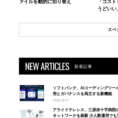
ァイルを動的に切り替え
「コスト
うどいい
スペ
NEW ARTICLES
新着記事
ソフトバンク、AIコーディングツー
用とガバナンスを両立する新機能
2026.08.07
アライドテレシス、三原赤十字病院
ネットワークを刷新 少人数運用でも