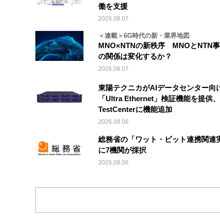
働を支援
2026.08.07
＜連載＞6G時代の新・業界地図
MNO×NTNの新秩序 MNOとNTN
の関係は変化するか？
2026.08.07
東陽テクニカがAIデータセンター向
「Ultra Ethernet」検証機能を提供、V
TestCenterに機能追加
2026.08.06
総務省の「ワット・ビット連携関連
に7機関が採択
2026.08.06