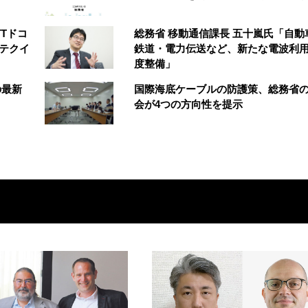
TTドコ
総務省 移動通信課長 五十嵐氏「自動
イテクイ
鉄道・電力伝送など、新たな電波利
度整備」
の最新
国際海底ケーブルの防護策、総務省
会が4つの方向性を提示