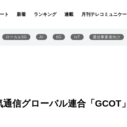
ート
新着
ランキング
連載
月刊テレコミュニケー
ローカル5G
AI
6G
IoT
通信事業者向け
通信グローバル連合「GCOT