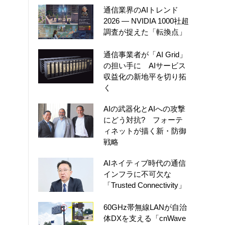
通信業界のAIトレンド
2026 ― NVIDIA 1000社超
調査が捉えた「転換点」
通信事業者が「AI Grid」
の担い手に AIサービス
収益化の新地平を切り拓
く
AIの武器化とAIへの攻撃
にどう対抗? フォーテ
ィネットが描く新・防御
戦略
AIネイティブ時代の通信
インフラに不可欠な
「Trusted Connectivity」
60GHz帯無線LANが自治
体DXを支える「cnWave