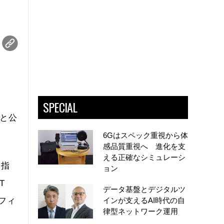
SPECIAL
たと公
6Gはスペック重視から体
感品質重視へ 進化を支
える正確なシミュレーシ
目指
ョン
T
データ基盤とデジタルツ
フィ
インが支えるAI時代の自
律型ネットワーク運用