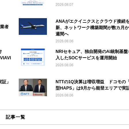
2026.08.07
ANAがエクイニクスとクラウド接続
事業者
新、ネットワーク構築期間が数カ月か
週間へ
2026.08.06
け
NRIセキュア、独自開発のAI統制基盤
IAVI
入したSOCサービスを運用開始
2026.08.06
実証」
NTTの1Q決算は増収増益 ドコモの
型HAPS」は9月から能登エリアで実
2026.08.06
記事一覧