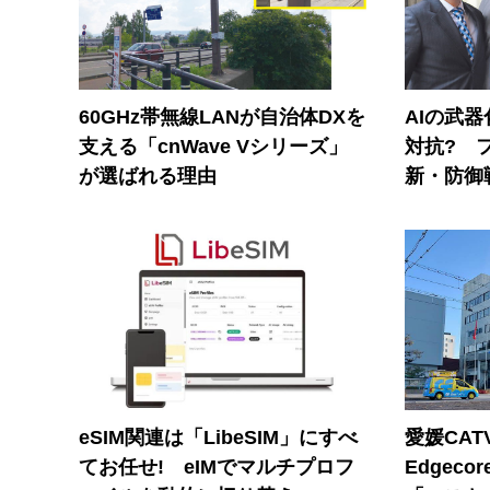
60GHz帯無線LANが自治体DXを
AIの武
支える「cnWave Vシリーズ」
対抗? 
が選ばれる理由
新・防御
eSIM関連は「LibeSIM」にすべ
愛媛CAT
てお任せ! eIMでマルチプロフ
Edgec