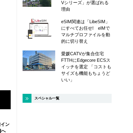
Vシリーズ」が選ばれる
理由
eSIM関連は「LibeSIM」
にすべてお任せ! eIMで
マルチプロファイルを動
的に切り替え
愛媛CATVが集合住宅
FTTHにEdgecore ECSス
イッチを選定 「コストも
サイズも機能もちょうど
いい」
スペシャル一覧
信イン
備へ