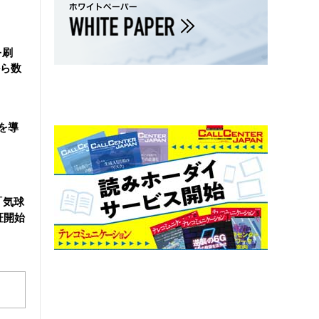
を刷
ら数
を導
「気球
証開始