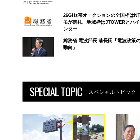
26GHz帯オークションの全国枠はN
モが落札、地域枠はJTOWERとハ
ンター
総務省 電波部長 翁長氏「電波政策
動向」
SPECIAL TOPIC
スペシャルトピック