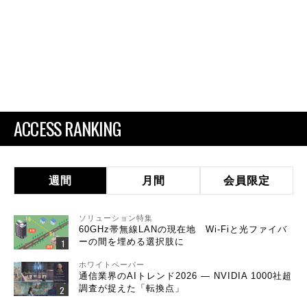
ACCESS RANKING
週間
月間
会員限定
ソリューション特集
60GHz帯無線LANの現在地 Wi-Fiと光ファイバ
ーの間を埋める選択肢に
ホワイトペーパー
通信業界のAIトレンド2026 ― NVIDIA 1000社超
調査が捉えた「転換点」