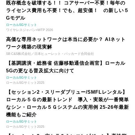
既存概念を破壊する！！ コアサーバー不要！毎年の
ライセンス費用も不要！でも、超安価！ の新しい５
Gモデル
ローカル5Gサミット
ワイヤレスジャパン×WTP 2026
高価な専用ネットワークは本当に必要か？ AIネット
ワーク構築の現実解
SB C&S株式会社／日本ヒューレット・パッカード合同会社
【基調講演・総務省 佐藤移動通信企画官】ローカル
5Gの更なる普及拡大に向けて
ローカル5Gサミット
ローカル5Gサミット2025
【セッション2・スリーダブリュー/SMFLレンタル】
ローカル５Ｇの最新トレンド 導入・実装が一番簡単
なシン・ローカル５Ｇシステムの実用例 25-26年最新
機能もご紹介
ローカル5Gサミット
ローカル5Gサミット2025