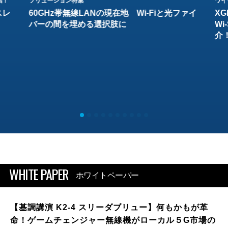
結！
ソリューション特集
ワイ
スレ
60GHz帯無線LANの現在地 Wi-Fiと光ファイ
XG
バーの間を埋める選択肢に
W
介
WHITE PAPER
ホワイトペーパー
【基調講演 K2-4 スリーダブリュー】何もかもが革
命！ゲームチェンジャー無線機がローカル５G市場の