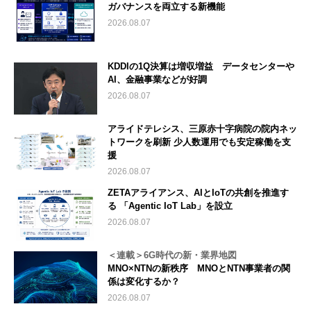
ガバナンスを両立する新機能
2026.08.07
KDDIの1Q決算は増収増益 データセンターや
AI、金融事業などが好調
2026.08.07
アライドテレシス、三原赤十字病院の院内ネッ
トワークを刷新 少人数運用でも安定稼働を支
援
2026.08.07
ZETAアライアンス、AIとIoTの共創を推進す
る 「Agentic IoT Lab」を設立
2026.08.07
＜連載＞6G時代の新・業界地図
MNO×NTNの新秩序 MNOとNTN事業者の関
係は変化するか？
2026.08.07