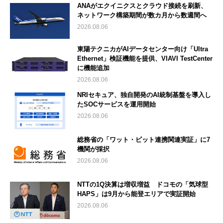
ANAがエクイニクスとクラウド接続を刷新、
ネットワーク構築期間が数カ月から数週間へ
2026.08.06
東陽テクニカがAIデータセンター向け「Ultra
Ethernet」検証機能を提供、VIAVI TestCenter
に機能追加
2026.08.06
NRIセキュア、独自開発のAI統制基盤を導入し
たSOCサービスを運用開始
2026.08.06
総務省の「ワット・ビット連携関連実証」に7
機関が採択
2026.08.06
NTTの1Q決算は増収増益 ドコモの「気球型
HAPS」は9月から能登エリアで実証開始
2026.08.06