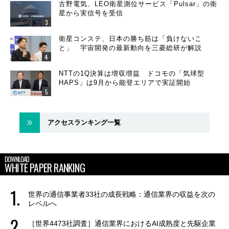
古野電気、LEO衛星測位サービス「Pulsar」の衛
星から実信号を受信
衛星コンステ、日本の勝ち筋は「負けないこ
と」 宇宙開発の最新動向を三菱総研が解説
NTTの1Q決算は増収増益 ドコモの「気球型
HAPS」は9月から能登エリアで実証開始
アクセスランキング一覧
DOWNLOAD
WHITE PAPER RANKING
世界の通信事業者33社の成長戦略：通信業界の収益を次の
レベルへ
［世界4473社調査］通信業界におけるAI成熟度と先駆企業