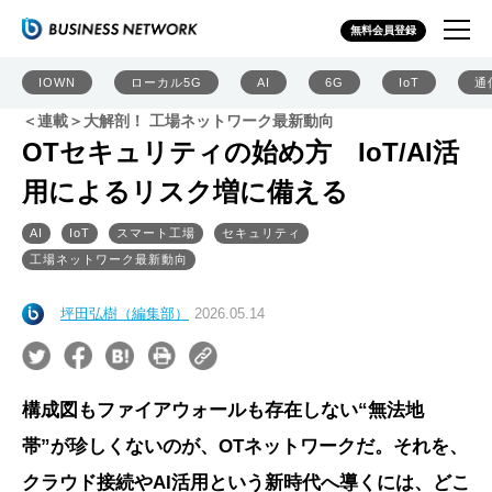
無料会員登録
IOWN
ローカル5G
AI
6G
IoT
通
＜連載＞大解剖！ 工場ネットワーク最新動向
OTセキュリティの始め方 IoT/AI活
用によるリスク増に備える
AI
IoT
スマート工場
セキュリティ
工場ネットワーク最新動向
坪田弘樹（編集部）
2026.05.14
構成図もファイアウォールも存在しない“無法地
帯”が珍しくないのが、OTネットワークだ。それを、
クラウド接続やAI活用という新時代へ導くには、どこ