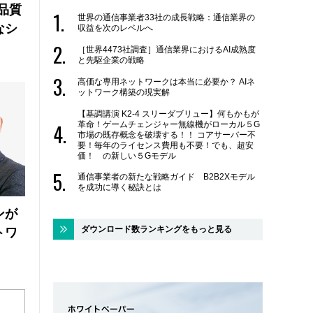
品質
世界の通信事業者33社の成長戦略：通信業界の
なシ
収益を次のレベルへ
［世界4473社調査］通信業界におけるAI成熟度
と先駆企業の戦略
高価な専用ネットワークは本当に必要か？ AIネ
ットワーク構築の現実解
【基調講演 K2-4 スリーダブリュー】何もかもが
革命！ゲームチェンジャー無線機がローカル５G
市場の既存概念を破壊する！！ コアサーバー不
要！毎年のライセンス費用も不要！でも、超安
価！ の新しい５Gモデル
通信事業者の新たな戦略ガイド B2B2Xモデル
を成功に導く秘訣とは
ンが
ダウンロード数ランキングをもっと見る
トワ