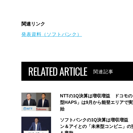
関連リンク
発表資料（ソフトバンク）
RELATED ARTICLE
関連記事
NTTの1Q決算は増収増益 ドコモ
型HAPS」は9月から能登エリアで
始
ソフトバンクの1Q決算は増収増益
ン＆アイとの「未来型コンビニ」の
も意欲