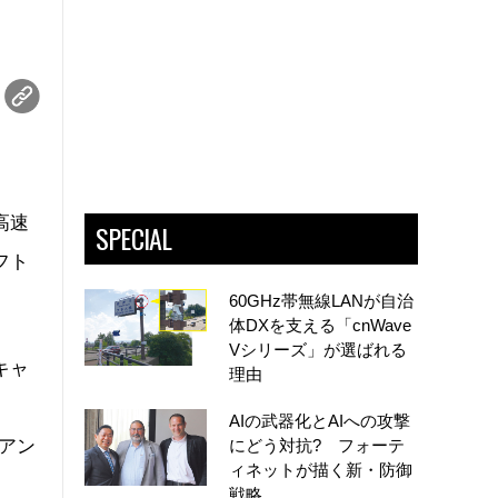
高速
SPECIAL
フト
60GHz帯無線LANが自治
体DXを支える「cnWave
Vシリーズ」が選ばれる
キャ
理由
AIの武器化とAIへの攻撃
のアン
にどう対抗? フォーテ
ィネットが描く新・防御
戦略