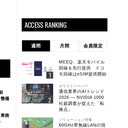
ACCESS RANKING
週間
月間
会員限定
MEEQ、楽天モバイル
回線を先行提供 ドコ
モ回線はeSIM提供開始
ホワイトペーパー
通信業界のAIトレンド
舶
2026 ― NVIDIA 1000
を整備
社超調査が捉えた「転
換点」
、東南
ソリューション特集
手
60GHz帯無線LANの現