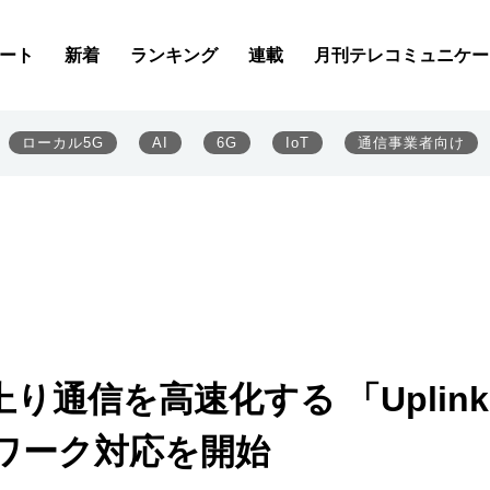
ート
新着
ランキング
連載
月刊テレコミュニケー
ローカル5G
AI
6G
IoT
通信事業者向け
り通信を高速化する 「Uplink
ットワーク対応を開始