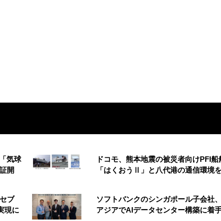
の「気球
ドコモ、熊本地震の被災者向けPFI船
実証開
「はくおうⅡ」と八代港の通信環境
 セブ
ソフトバンクのシンガポール子会社
実現に
アジアでAIデータセンター構築に着