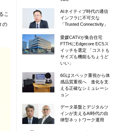
AIネイティブ時代の通信
するこ
インフラに不可欠な
タの
「Trusted Connectivity」
愛媛CATVが集合住宅
FTTHにEdgecore ECSス
イッチを選定 「コストも
サイズも機能もちょうど
いい」
6Gはスペック重視から体
感品質重視へ 進化を支
える正確なシミュレーシ
ョン
データ基盤とデジタルツ
インが支えるAI時代の自
律型ネットワーク運用