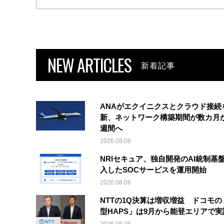
NEW ARTICLES
新着記事
ANAがエクイニクスとクラウド接続
新、ネットワーク構築期間が数カ月
週間へ
2026.08.06
NRIセキュア、独自開発のAI統制基
入したSOCサービスを運用開始
2026.08.06
NTTの1Q決算は増収増益 ドコモの
型HAPS」は9月から能登エリアで