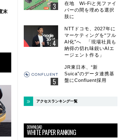
在地 Wi-Fiと光ファイ
バーの間を埋める選択
度末
肢に
NTTドコモ、2027年に
マーケティングを“フル
AI化”へ 「現場社員も
納得の切れ味鋭いAIエ
ージェント作る」
JR東日本、“新
Suica”のデータ連携基
盤にConfluent採用
アクセスランキング一覧
DOWNLOAD
WHITE PAPER RANKING