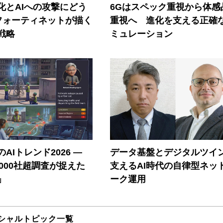
器化とAIへの攻撃にどう
6Gはスペック重視から体感
フォーティネットが描く
重視へ 進化を支える正確
戦略
ミュレーション
AIトレンド2026 ―
データ基盤とデジタルツイ
A 1000社超調査が捉えた
支えるAI時代の自律型ネッ
」
ーク運用
シャルトピック一覧