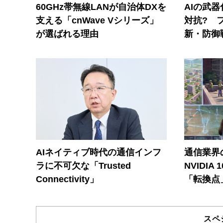
60GHz帯無線LANが自治体DXを
AIの武
支える「cnWave Vシリーズ」
対抗? 
が選ばれる理由
新・防御
AIネイティブ時代の通信インフ
通信業界の
ラに不可欠な「Trusted
NVIDI
Connectivity」
「転換点
スペ