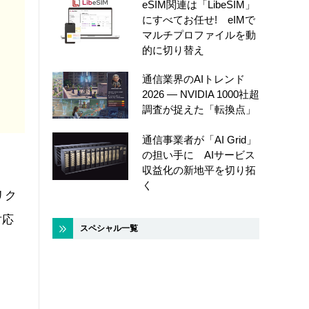
eSIM関連は「LibeSIM」
にすべてお任せ! eIMで
マルチプロファイルを動
的に切り替え
通信業界のAIトレンド
2026 ― NVIDIA 1000社超
調査が捉えた「転換点」
通信事業者が「AI Grid」
の担い手に AIサービス
収益化の新地平を切り拓
く
リク
対応
スペシャル一覧