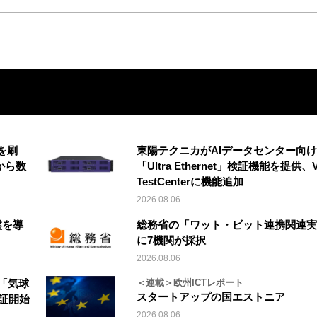
を刷
東陽テクニカがAIデータセンター向け
から数
「Ultra Ethernet」検証機能を提供、V
TestCenterに機能追加
2026.08.06
盤を導
総務省の「ワット・ビット連携関連実
に7機関が採択
2026.08.06
「気球
＜連載＞欧州ICTレポート
スタートアップの国エストニア
実証開始
2026.08.06