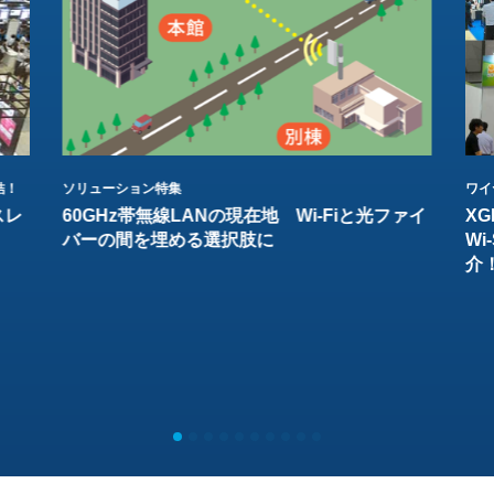
結！
ソリューション特集
ワイ
スレ
60GHz帯無線LANの現在地 Wi-Fiと光ファイ
XG
バーの間を埋める選択肢に
W
介