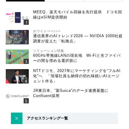
MEEQ、楽天モバイル回線を先行提供 ドコモ回
線はeSIM提供開始
ホワイトペーパー
通信業界のAIトレンド2026 ― NVIDIA 1000社超
調査が捉えた「転換点」
ソリューション特集
60GHz帯無線LANの現在地 Wi-Fiと光ファイバ
ーの間を埋める選択肢に
NTTドコモ、2027年にマーケティングを“フルAI
化”へ 「現場社員も納得の切れ味鋭いAIエージ
ェント作る」
JR東日本、“新Suica”のデータ連携基盤に
Confluent採用
アクセスランキング一覧