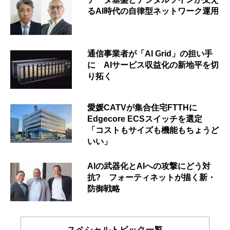
るAI時代の自律型ネットワーク運用
通信事業者が「AI Grid」の担い手
に AIサービス収益化の新地平を切
り拓く
愛媛CATVが集合住宅FTTHに
Edgecore ECSスイッチを選定
「コストもサイズも機能もちょうど
いい」
AIの武器化とAIへの攻撃にどう対
抗? フォーティネットが描く新・
防御戦略
スペシャルトピック一覧