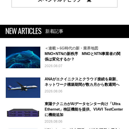
NEW ARTICLES
新着記事
＜連載＞6G時代の新・業界地図
MNO×NTNの新秩序 MNOとNTN事業者の関
係は変化するか？
2026.08.07
ANAがエクイニクスとクラウド接続を刷新、
ネットワーク構築期間が数カ月から数週間へ
2026.08.06
東陽テクニカがAIデータセンター向け「Ultra
Ethernet」検証機能を提供、VIAVI TestCenter
に機能追加
2026.08.06