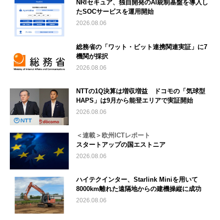
NRIセキュア、独自開発のAI統制基盤を導入し
たSOCサービスを運用開始
2026.08.06
総務省の「ワット・ビット連携関連実証」に7
機関が採択
2026.08.06
NTTの1Q決算は増収増益 ドコモの「気球型
HAPS」は9月から能登エリアで実証開始
2026.08.06
＜連載＞欧州ICTレポート
スタートアップの国エストニア
2026.08.06
ハイテクインター、Starlink Miniを用いて
8000km離れた遠隔地からの建機操縦に成功
2026.08.06