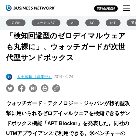
無料会員登録
IOWN
ローカル5G
AI
6G
IoT
通
「検知回避型のゼロデイマルウェア
も丸裸に」、ウォッチガードが次世
代型サンドボックス
太田智晴（編集部）
2014.04.24
ウォッチガード・テクノロジー・ジャパンが標的型攻
撃に用いられるゼロデイマルウェアを検知できるサン
ドボックス機能「APT Blocker」を発表した。同社の
UTMアプライアンスで利用できる。米ベンチャーの