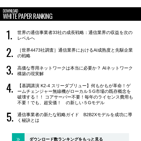
DOWNLOAD
WHITE PAPER RANKING
世界の通信事業者33社の成長戦略：通信業界の収益を次の
レベルへ
［世界4473社調査］通信業界におけるAI成熟度と先駆企業
の戦略
高価な専用ネットワークは本当に必要か？ AIネットワーク
構築の現実解
【基調講演 K2-4 スリーダブリュー】何もかもが革命！ゲ
ームチェンジャー無線機がローカル５G市場の既存概念を
破壊する！！ コアサーバー不要！毎年のライセンス費用も
不要！でも、超安価！ の新しい５Gモデル
通信事業者の新たな戦略ガイド B2B2Xモデルを成功に導
く秘訣とは
ダウンロード数ランキングをもっと見る