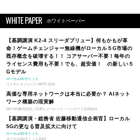
WHITE PAPER
ホワイトペーパー
【基調講演 K2-4 スリーダブリュー】何もかもが革
命！ゲームチェンジャー無線機がローカル５G市場の
既存概念を破壊する！！ コアサーバー不要！毎年の
ライセンス費用も不要！でも、超安価！ の新しい５
Gモデル
ローカル5Gサミット
ワイヤレスジャパン×WTP 2026
高価な専用ネットワークは本当に必要か？ AIネット
ワーク構築の現実解
SB C&S株式会社／日本ヒューレット・パッカード合同会社
【基調講演・総務省 佐藤移動通信企画官】ローカル
5Gの更なる普及拡大に向けて
ローカル5Gサミット
ローカル5Gサミット2025