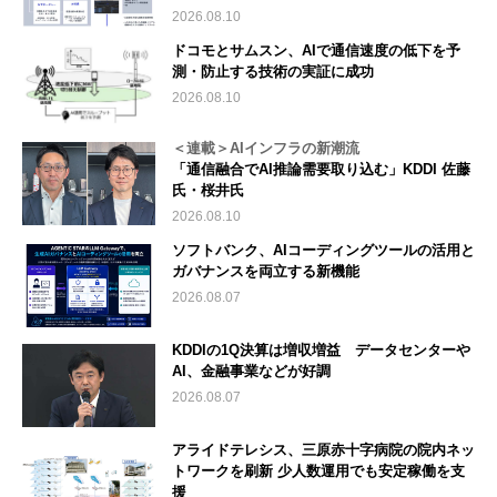
2026.08.10
ドコモとサムスン、AIで通信速度の低下を予
測・防止する技術の実証に成功
2026.08.10
＜連載＞AIインフラの新潮流
「通信融合でAI推論需要取り込む」KDDI 佐藤
氏・桜井氏
2026.08.10
ソフトバンク、AIコーディングツールの活用と
ガバナンスを両立する新機能
2026.08.07
KDDIの1Q決算は増収増益 データセンターや
AI、金融事業などが好調
2026.08.07
アライドテレシス、三原赤十字病院の院内ネッ
トワークを刷新 少人数運用でも安定稼働を支
援