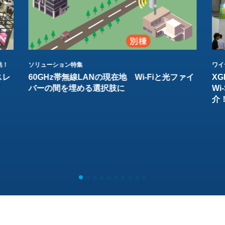
結！
ソリューション特集
ワイ
スレ
60GHz帯無線LANの現在地 Wi-Fiと光ファイ
XG
バーの間を埋める選択肢に
W
介