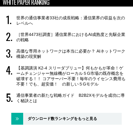
WHITE PAPER RANKING
世界の通信事業者33社の成長戦略：通信業界の収益を次の
レベルへ
［世界4473社調査］通信業界におけるAI成熟度と先駆企業
の戦略
高価な専用ネットワークは本当に必要か？ AIネットワーク
構築の現実解
【基調講演 K2-4 スリーダブリュー】何もかもが革命！ゲ
ームチェンジャー無線機がローカル５G市場の既存概念を
破壊する！！ コアサーバー不要！毎年のライセンス費用も
不要！でも、超安価！ の新しい５Gモデル
通信事業者の新たな戦略ガイド B2B2Xモデルを成功に導
く秘訣とは
ダウンロード数ランキングをもっと見る