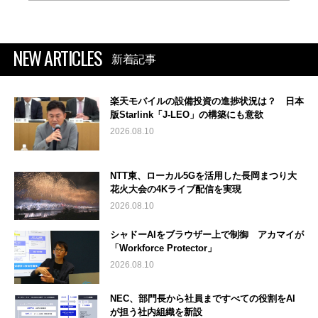
NEW ARTICLES
新着記事
楽天モバイルの設備投資の進捗状況は？ 日本
版Starlink「J-LEO」の構築にも意欲
2026.08.10
NTT東、ローカル5Gを活用した長岡まつり大
花火大会の4Kライブ配信を実現
2026.08.10
シャドーAIをブラウザー上で制御 アカマイが
「Workforce Protector」
2026.08.10
NEC、部門長から社員まですべての役割をAI
が担う社内組織を新設