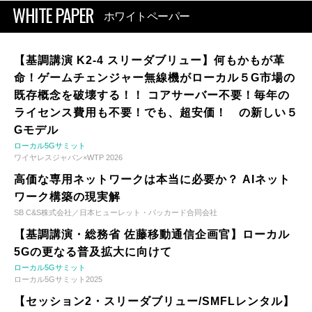
WHITE PAPER
ホワイトペーパー
【基調講演 K2-4 スリーダブリュー】何もかもが革
命！ゲームチェンジャー無線機がローカル５G市場の
既存概念を破壊する！！ コアサーバー不要！毎年の
ライセンス費用も不要！でも、超安価！ の新しい５
Gモデル
ローカル5Gサミット
ワイヤレスジャパン×WTP 2026
高価な専用ネットワークは本当に必要か？ AIネット
ワーク構築の現実解
SB C&S株式会社／日本ヒューレット・パッカード合同会社
【基調講演・総務省 佐藤移動通信企画官】ローカル
5Gの更なる普及拡大に向けて
ローカル5Gサミット
ローカル5Gサミット2025
【セッション2・スリーダブリュー/SMFLレンタル】