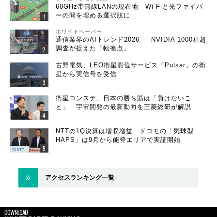
60GHz帯無線LANの現在地 Wi-Fiと光ファイバ
ーの間を埋める選択肢に
ホワイトペーパー
通信業界のAIトレンド2026 ― NVIDIA 1000社超
調査が捉えた「転換点」
古野電気、LEO衛星測位サービス「Pulsar」の衛
星から実信号を受信
衛星コンステ、日本の勝ち筋は「負けないこ
と」 宇宙開発の最新動向を三菱総研が解説
NTTの1Q決算は増収増益 ドコモの「気球型
HAPS」は9月から能登エリアで実証開始
アクセスランキング一覧
DOWNLOAD