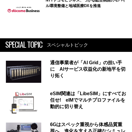
NTTドコモビジネス、つがる総合病院のモバイ
ル環境整備と地域医療DXを推進
SPECIAL TOPIC
スペシャルトピック
通信事業者が「AI Grid」の担い手
に AIサービス収益化の新地平を切
り拓く
eSIM関連は「LibeSIM」にすべてお
任せ! eIMでマルチプロファイルを
動的に切り替え
6Gはスペック重視から体感品質重
視へ 進化を支える正確なシミュレ