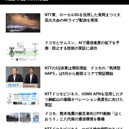
NTT東、ローカル5Gを活用した長岡まつり大
花火大会の4Kライブ配信を実現
ドコモとサムスン、AIで通信速度の低下を予
測・防止する技術の実証に成功
NTTの1Q決算は増収増益 ドコモの「気球型
HAPS」は9月から能登エリアで実証開始
NTTドコモビジネス、IOWN APNを活用したチ
リ銅鉱山の遠隔オペレーション高度化に向けた
実証
ドコモ、熊本地震の被災者向けPFI船舶「はく
おうⅡ」と八代港の通信環境を整備