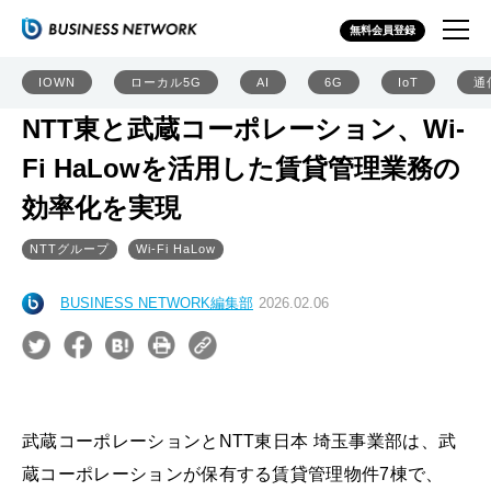
無料会員登録
IOWN
ローカル5G
AI
6G
IoT
通
NTT東と武蔵コーポレーション、Wi-
Fi HaLowを活用した賃貸管理業務の
効率化を実現
NTTグループ
Wi-Fi HaLow
BUSINESS NETWORK編集部
2026.02.06
武蔵コーポレーションとNTT東日本 埼玉事業部は、武
蔵コーポレーションが保有する賃貸管理物件7棟で、