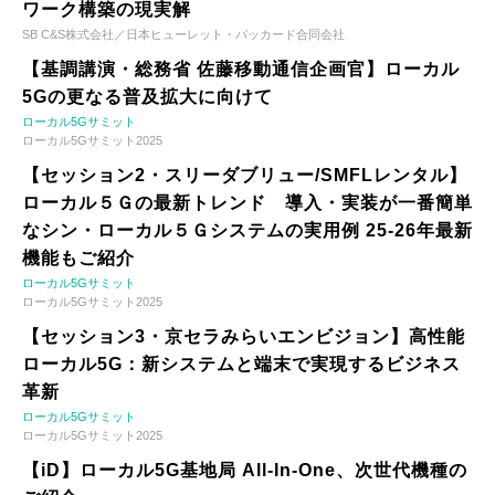
ワーク構築の現実解
SB C&S株式会社／日本ヒューレット・パッカード合同会社
【基調講演・総務省 佐藤移動通信企画官】ローカル
5Gの更なる普及拡大に向けて
ローカル5Gサミット
ローカル5Gサミット2025
【セッション2・スリーダブリュー/SMFLレンタル】
ローカル５Ｇの最新トレンド 導入・実装が一番簡単
なシン・ローカル５Ｇシステムの実用例 25-26年最新
機能もご紹介
ローカル5Gサミット
ローカル5Gサミット2025
【セッション3・京セラみらいエンビジョン】高性能
ローカル5G：新システムと端末で実現するビジネス
革新
ローカル5Gサミット
ローカル5Gサミット2025
【iD】ローカル5G基地局 All-In-One、次世代機種の