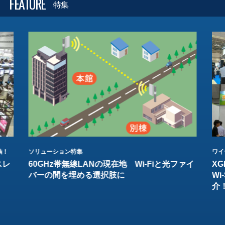
FEATURE
特集
結！
ソリューション特集
ワイ
スレ
60GHz帯無線LANの現在地 Wi-Fiと光ファイ
XG
バーの間を埋める選択肢に
W
介