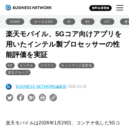
無料会員登録
IOWN
ローカル5G
AI
6G
IoT
通
楽天モバイル、5Gコア向けアプリを
用いたインテル製プロセッサーの性
能評価を実証
5G
インテル
クラウド
ネットワーク仮想化
楽天グループ
BUSINESS NETWORK編集部
2026.01.29
楽天モバイルは2026年1月29日、コンテナ化した5Gコ