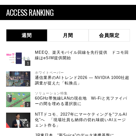
ACCESS RANKING
週間
月間
会員限定
MEEQ、楽天モバイル回線を先行提供 ドコモ回
線はeSIM提供開始
ホワイトペーパー
通信業界のAIトレンド2026 ― NVIDIA 1000社超
調査が捉えた「転換点」
ソリューション特集
60GHz帯無線LANの現在地 Wi-Fiと光ファイバ
ーの間を埋める選択肢に
NTTドコモ、2027年にマーケティングを“フルAI
化”へ 「現場社員も納得の切れ味鋭いAIエージ
ェント作る」
JR東日本、“新Suica”のデータ連携基盤に