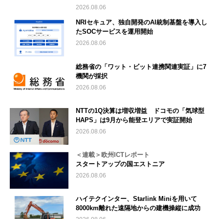
2026.08.06
NRIセキュア、独自開発のAI統制基盤を導入し
たSOCサービスを運用開始
2026.08.06
総務省の「ワット・ビット連携関連実証」に7
機関が採択
2026.08.06
NTTの1Q決算は増収増益 ドコモの「気球型
HAPS」は9月から能登エリアで実証開始
2026.08.06
＜連載＞欧州ICTレポート
スタートアップの国エストニア
2026.08.06
ハイテクインター、Starlink Miniを用いて
8000km離れた遠隔地からの建機操縦に成功