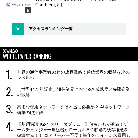
Confluent採用
アクセスランキング一覧
DOWNLOAD
WHITE PAPER RANKING
世界の通信事業者33社の成長戦略：通信業界の収益を次の
レベルへ
［世界4473社調査］通信業界におけるAI成熟度と先駆企業
の戦略
高価な専用ネットワークは本当に必要か？ AIネットワーク
構築の現実解
【基調講演 K2-4 スリーダブリュー】何もかもが革命！ゲ
ームチェンジャー無線機がローカル５G市場の既存概念を
破壊する！！ コアサーバー不要！毎年のライセンス費用も