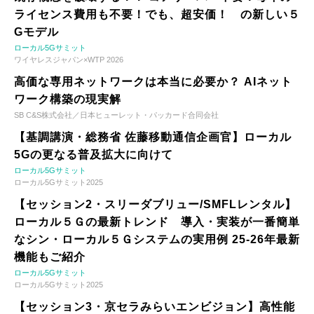
ライセンス費用も不要！でも、超安価！ の新しい５
Gモデル
ローカル5Gサミット
ワイヤレスジャパン×WTP 2026
高価な専用ネットワークは本当に必要か？ AIネット
ワーク構築の現実解
SB C&S株式会社／日本ヒューレット・パッカード合同会社
【基調講演・総務省 佐藤移動通信企画官】ローカル
5Gの更なる普及拡大に向けて
ローカル5Gサミット
ローカル5Gサミット2025
【セッション2・スリーダブリュー/SMFLレンタル】
ローカル５Ｇの最新トレンド 導入・実装が一番簡単
なシン・ローカル５Ｇシステムの実用例 25-26年最新
機能もご紹介
ローカル5Gサミット
ローカル5Gサミット2025
【セッション3・京セラみらいエンビジョン】高性能