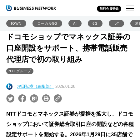
無料会員登録
IOWN
ローカル5G
AI
6G
IoT
通
ドコモショップでマネックス証券の
口座開設をサポート、携帯電話販売
代理店で初の取り組み
NTTグループ
坪田弘樹（編集部）
2026.01.28
NTTドコモとマネックス証券が提携を拡大し、ドコモ
ショップにおいて証券総合取引口座の開設などの各種
設定サポートを開始する。2026年1月29日に35店舗で