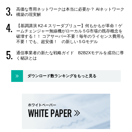
高価な専用ネットワークは本当に必要か？ AIネットワーク
構築の現実解
【基調講演 K2-4 スリーダブリュー】何もかもが革命！ゲ
ームチェンジャー無線機がローカル５G市場の既存概念を
破壊する！！ コアサーバー不要！毎年のライセンス費用も
不要！でも、超安価！ の新しい５Gモデル
通信事業者の新たな戦略ガイド B2B2Xモデルを成功に導
く秘訣とは
ダウンロード数ランキングをもっと見る