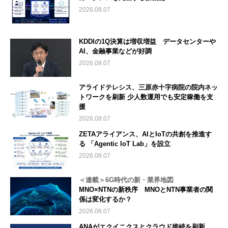
2026.08.07
KDDIの1Q決算は増収増益 データセンターや
AI、金融事業などが好調
2026.08.07
アライドテレシス、三原赤十字病院の院内ネッ
トワークを刷新 少人数運用でも安定稼働を支
援
2026.08.07
ZETAアライアンス、AIとIoTの共創を推進す
る 「Agentic IoT Lab」を設立
2026.08.07
＜連載＞6G時代の新・業界地図
MNO×NTNの新秩序 MNOとNTN事業者の関
係は変化するか？
2026.08.07
ANAがエクイニクスとクラウド接続を刷新、