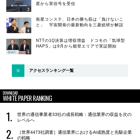
星から実信号を受信
衛星コンステ、日本の勝ち筋は「負けないこ
と」 宇宙開発の最新動向を三菱総研が解説
NTTの1Q決算は増収増益 ドコモの「気球型
HAPS」は9月から能登エリアで実証開始
アクセスランキング一覧
DOWNLOAD
WHITE PAPER RANKING
世界の通信事業者33社の成長戦略：通信業界の収益を次の
レベルへ
［世界4473社調査］通信業界におけるAI成熟度と先駆企業
の戦略