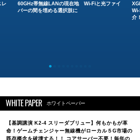
スレ
60GHz帯無線LANの現在地 Wi-Fiと光ファイ
XG
バーの間を埋める選択肢に
W
介
WHITE PAPER
ホワイトペーパー
【基調講演 K2-4 スリーダブリュー】何もかもが革
命！ゲームチェンジャー無線機がローカル５G市場の
既存概念を破壊する！！ コアサーバー不要！毎年の