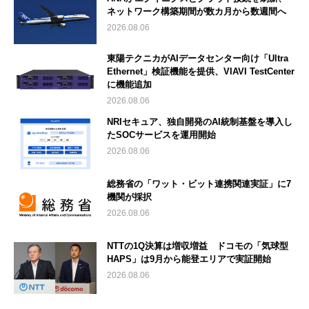
ネットワーク構築期間が数カ月から数週間へ
2026.08.06
東陽テクニカがAIデータセンター向け「Ultra
Ethernet」検証機能を提供、VIAVI TestCenter
に機能追加
2026.08.06
NRIセキュア、独自開発のAI統制基盤を導入し
たSOCサービスを運用開始
2026.08.06
総務省の「ワット・ビット連携関連実証」に7
機関が採択
2026.08.06
NTTの1Q決算は増収増益 ドコモの「気球型
HAPS」は9月から能登エリアで実証開始
2026.08.06