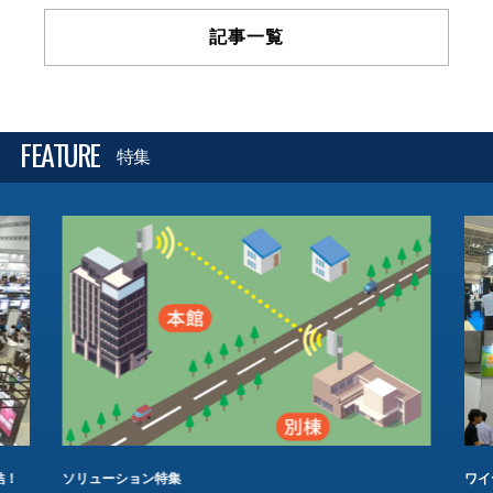
記事一覧
FEATURE
特集
結！
ソリューション特集
ワイ