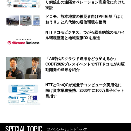
リ銅鉱山の遠隔オペレーション高度化に向けた
実証
ドコモ、熊本地震の被災者向けPFI船舶「はく
おうⅡ」と八代港の通信環境を整備
NTTドコモビジネス、つがる総合病院のモバイ
ル環境整備と地域医療DXを推進
「AI時代のクラウド運用をどう変えるか」
CODT2026プレスイベントでNTTドコモがAI駆
動開発の成果を紹介
NTTとOptQCが光量子コンピュータ実用化に
向け資本業務提携、2030年に100万量子ビット
目指す
SPECIAL TOPIC
スペシャルトピック