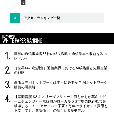
アクセスランキング一覧
DOWNLOAD
WHITE PAPER RANKING
世界の通信事業者33社の成長戦略：通信業界の収益を次の
レベルへ
［世界4473社調査］通信業界におけるAI成熟度と先駆企業
の戦略
高価な専用ネットワークは本当に必要か？ AIネットワーク
構築の現実解
【基調講演 K2-4 スリーダブリュー】何もかもが革命！ゲ
ームチェンジャー無線機がローカル５G市場の既存概念を
破壊する！！ コアサーバー不要！毎年のライセンス費用も
不要！でも、超安価！ の新しい５Gモデル