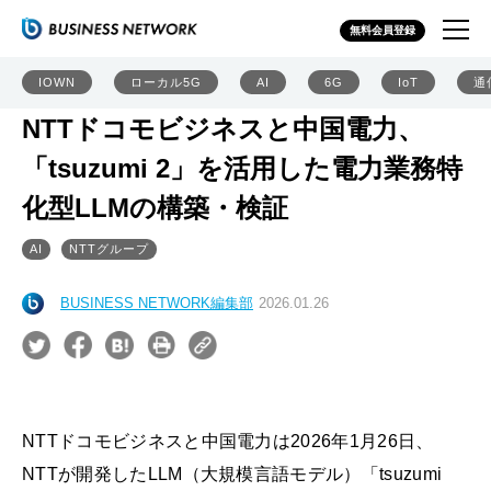
無料会員登録
IOWN
ローカル5G
AI
6G
IoT
通
NTTドコモビジネスと中国電力、
「tsuzumi 2」を活用した電力業務特
化型LLMの構築・検証
AI
NTTグループ
BUSINESS NETWORK編集部
2026.01.26
NTTドコモビジネスと中国電力は2026年1月26日、
NTTが開発したLLM（大規模言語モデル）「tsuzumi