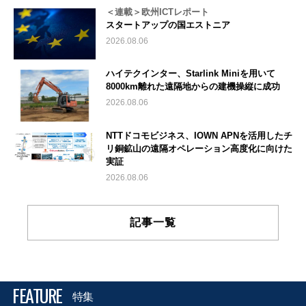
＜連載＞欧州ICTレポート
スタートアップの国エストニア
2026.08.06
ハイテクインター、Starlink Miniを用いて
8000km離れた遠隔地からの建機操縦に成功
2026.08.06
NTTドコモビジネス、IOWN APNを活用したチ
リ銅鉱山の遠隔オペレーション高度化に向けた
実証
2026.08.06
記事一覧
FEATURE
特集