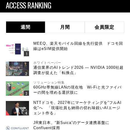
ACCESS RANKING
週間
月間
会員限定
MEEQ、楽天モバイル回線を先行提供 ドコモ回
線はeSIM提供開始
ホワイトペーパー
通信業界のAIトレンド2026 ― NVIDIA 1000社超
調査が捉えた「転換点」
ソリューション特集
60GHz帯無線LANの現在地 Wi-Fiと光ファイバ
ーの間を埋める選択肢に
NTTドコモ、2027年にマーケティングを“フルAI
化”へ 「現場社員も納得の切れ味鋭いAIエージ
ェント作る」
JR東日本、“新Suica”のデータ連携基盤に
Confluent採用