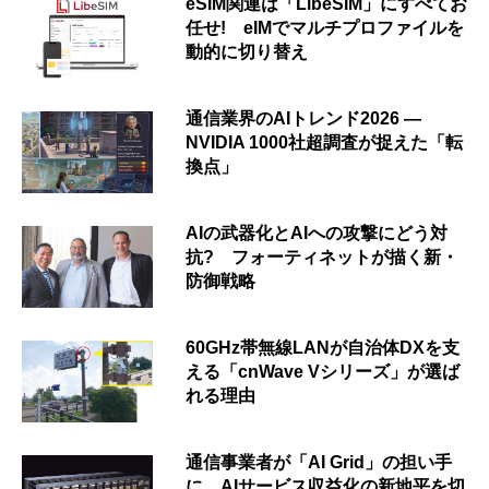
eSIM関連は「LibeSIM」にすべてお
任せ! eIMでマルチプロファイルを
動的に切り替え
通信業界のAIトレンド2026 ―
NVIDIA 1000社超調査が捉えた「転
換点」
AIの武器化とAIへの攻撃にどう対
抗? フォーティネットが描く新・
防御戦略
60GHz帯無線LANが自治体DXを支
える「cnWave Vシリーズ」が選ば
れる理由
通信事業者が「AI Grid」の担い手
に AIサービス収益化の新地平を切