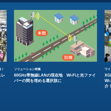
結！
ソリューション特集
ワイ
スレ
60GHz帯無線LANの現在地 Wi-Fiと光ファイ
XG
バーの間を埋める選択肢に
W
介