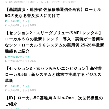
SB C&S株式会社／日本ヒューレット・パッカード合同会社
【基調講演・総務省 佐藤移動通信企画官】ローカル
5Gの更なる普及拡大に向けて
ローカル5Gサミット
ローカル5Gサミット2025
【セッション2・スリーダブリュー/SMFLレンタル】
ローカル５Ｇの最新トレンド 導入・実装が一番簡単
なシン・ローカル５Ｇシステムの実用例 25-26年最新
機能もご紹介
ローカル5Gサミット
ローカル5Gサミット2025
【セッション3・京セラみらいエンビジョン】高性能
ローカル5G：新システムと端末で実現するビジネス
革新
ローカル5Gサミット
ローカル5Gサミット2025
【iD】ローカル5G基地局 All-In-One、次世代機種の
ご紹介