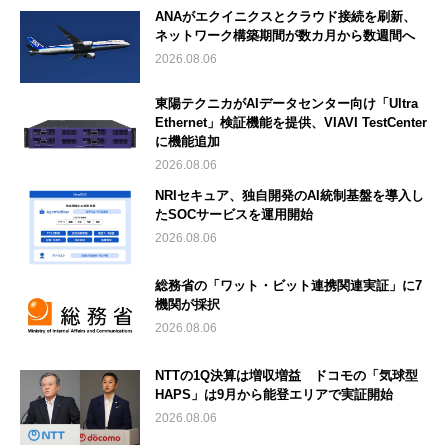
ANAがエクイニクスとクラウド接続を刷新、
ネットワーク構築期間が数カ月から数週間へ
2026.08.06
東陽テクニカがAIデータセンター向け「Ultra
Ethernet」検証機能を提供、VIAVI TestCenter
に機能追加
2026.08.06
NRIセキュア、独自開発のAI統制基盤を導入し
たSOCサービスを運用開始
2026.08.06
総務省の「ワット・ビット連携関連実証」に7
機関が採択
2026.08.06
NTTの1Q決算は増収増益 ドコモの「気球型
HAPS」は9月から能登エリアで実証開始
2026.08.06