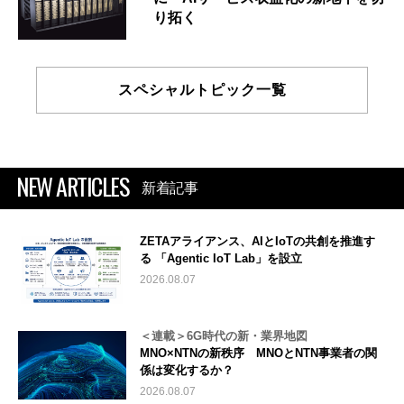
り拓く
スペシャルトピック一覧
NEW ARTICLES
新着記事
ZETAアライアンス、AIとIoTの共創を推進す
る 「Agentic IoT Lab」を設立
2026.08.07
＜連載＞6G時代の新・業界地図
MNO×NTNの新秩序 MNOとNTN事業者の関
係は変化するか？
2026.08.07